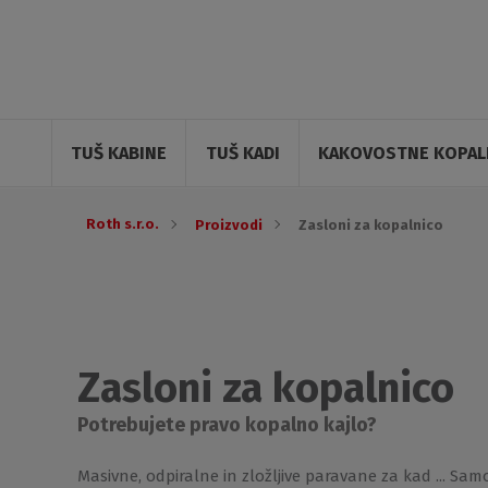
TUŠ KABINE
TUŠ KADI
KAKOVOSTNE KOPALN
Roth s.r.o.
Proizvodi
Zasloni za kopalnico
Zasloni za kopalnico
Potrebujete pravo kopalno kajlo?
Masivne, odpiralne in zložljive paravane za kad ... Samo 