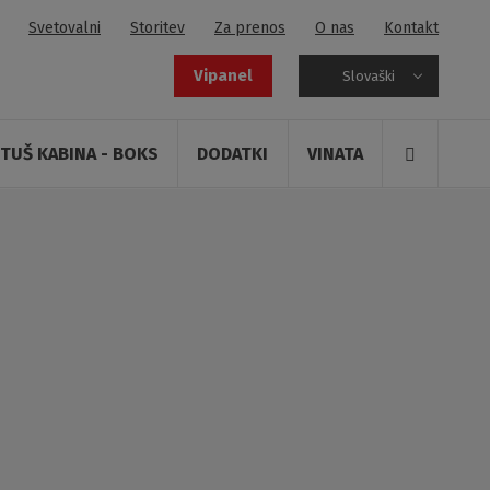
Svetovalni
Storitev
Za prenos
O nas
Kontakt
Vipanel
Slovaški
TUŠ KABINA - BOKS
DODATKI
VINATA