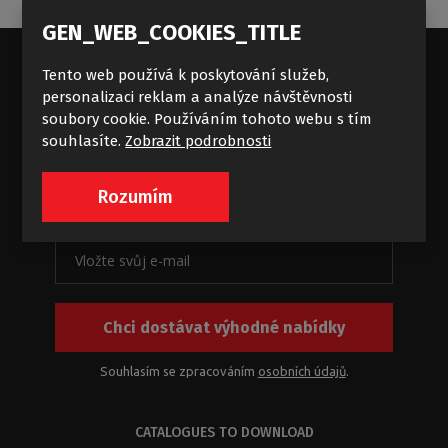
GEN_WEB_COOKIES_TITLE
Tento web používá k poskytování služeb,
personalizaci reklam a analýze návštěvnosti
Standardní příliv koupelnových
soubory cookie. Používáním tohoto webu s tím
souhlasíte.
Zobrazit podrobnosti
zajímavostí
Novinky a akce na e-mail
Rozumím
Chci dostávat výhodné nabídky
Souhlasím se zpracováním
osobních údajů
.
CATALOGUES TO DOWNLOAD