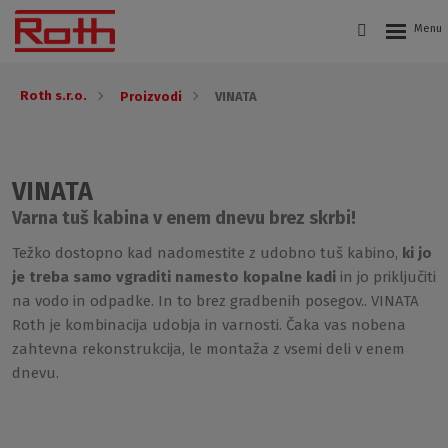
Roth s.r.o.
Proizvodi
VINATA
VINATA
Varna tuš kabina v enem dnevu brez skrbi!
Težko dostopno kad nadomestite z udobno tuš kabino,
ki jo
je treba samo vgraditi namesto kopalne kadi
in jo priključiti
na vodo in odpadke. In to brez gradbenih posegov.. VINATA
Roth je kombinacija udobja in varnosti. Čaka vas nobena
zahtevna rekonstrukcija, le montaža z vsemi deli v enem
dnevu.