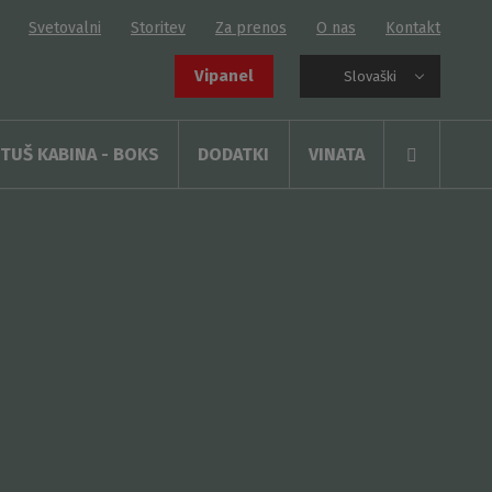
Svetovalni
Storitev
Za prenos
O nas
Kontakt
Vipanel
Slovaški
TUŠ KABINA - BOKS
DODATKI
VINATA