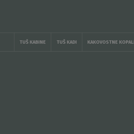
Roth
s.r.o.
TUŠ KABINE
TUŠ KADI
KAKOVOSTNE KOPALN