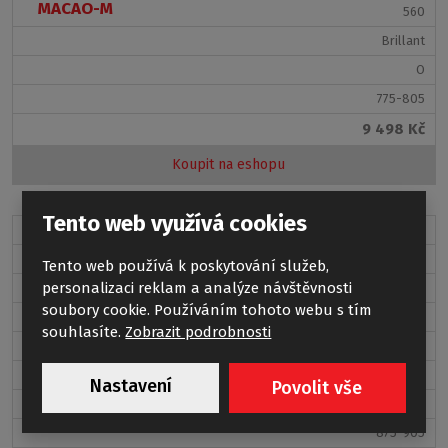
MACAO-M
560
Brillant
O
775-805
9 498 Kč
Koupit na eshopu
Tento web využívá cookies
LLDO1/900
551-9000000-00-02
Tento web používá k poskytování služeb,
personalizaci reklam a analýze návštěvnosti
Transparent
COLA-P
soubory cookie. Používáním tohoto webu s tím
1900 mm
souhlasíte.
Zobrazit podrobnosti
660
Brillant
Nastavení
Povolit vše
S
875-905