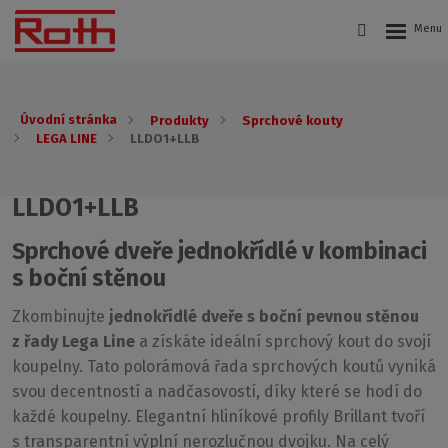
Úvodní stránka
Produkty
Sprchové kouty
LEGA LINE
LLDO1+LLB
LLDO1+LLB
Sprchové dveře jednokřídlé v kombinaci
s boční stěnou
Zkombinujte
jednokřídlé dveře s boční pevnou stěnou
z řady Lega Line
a získáte ideální sprchový kout do svojí
koupelny. Tato polorámová řada sprchových koutů vyniká
svou decentností a nadčasovostí, díky které se hodí do
každé koupelny. Elegantní hliníkové profily Brillant tvoří
s transparentní výplní nerozlučnou dvojku. Na celý