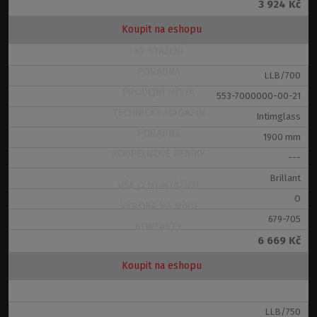
3 924 Kč
Souhlasím se zpracováním
osobních údajů
.
Koupit na eshopu
KE STAŽENÍ
PORADNA
LLB/700
PRODEJNÍ MÍSTA
553-7000000-00-21
TECHNICKÝ MAGAZÍN
Intimglass
PORADNA
1900 mm
KOUPELNOVÉ DENÍKY
---
Brillant
VŠE O MONTÁŽÍCH
O
VÝROBA NA MÍRU
679-705
KONTAKTY
6 669 Kč
Koupit na eshopu
Nevybrali jste si z naší nabídky?
Vyzkoušejte
Outlet
s nízkými cenami!
LLB/750