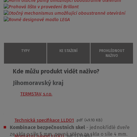
TYPY
KE STAŽENÍ
PROHLÉDNOUT
NAŽIVO
Soubory ke stažení
Kde můžu produkt vidět naživo?
LLDO1/700
Jihomoravský kraj
551-7000000-00-02
PRODUKTOVÝ LIST
Transparent
TERMSTAV, s.r.o.
POPTAT SE
1900 mm
Technická specifikace LLB
pdf
163.50 KB
460
Výhody sprchového koutu LLDO1+LLB:
Brillant
Technická specifikace LLDO1
pdf
49.10 KB
S
Kombinace bezpečnostních skel
- jednokřídlé dveře
ze skla o síle 5 mm, pevná stěna ze skla o síle 4 mm.
675-705
Montážní návod LLDO1
pdf
3.33 MB