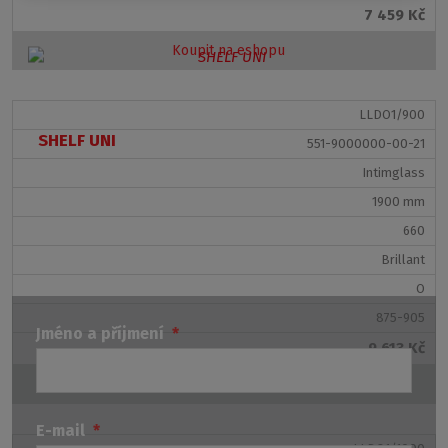
7 459 Kč
Koupit na eshopu
LLDO1/900
SHELF UNI
551-9000000-00-21
Intimglass
1900 mm
660
Brillant
O
875-905
Jméno a příjmení
*
9 613 Kč
Koupit na eshopu
E-mail
*