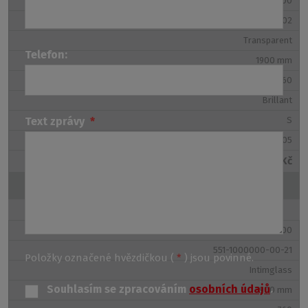
LLDO1/1000
551-1000000-00-02
Transparent
Telefon:
1900 mm
760
Brillant
S
Text zprávy
*
975-1005
7 688 Kč
Koupit na eshopu
LLDO1/1000
551-1000000-00-21
Položky označené hvězdičkou (
*
) jsou povinné.
Intimglass
Souhlasím se zpracováním
osobních údajů
.
1900 mm