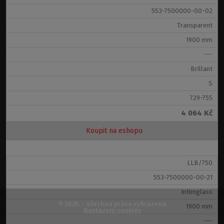
553-7500000-00-02
Transparent
1900 mm
---
Brillant
Vstoupit do e-shopu ROTH
S
729-755
4 064 Kč
Koupit na eshopu
LLB/750
553-7500000-00-21
Intimglass
© 2026, - všechna práva vyhrazena
1900 mm
Nastavení cookies
---