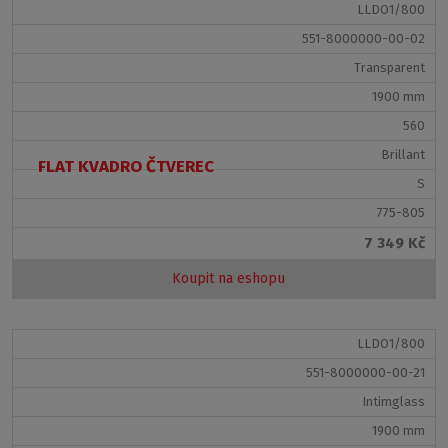
LLDO1/800
551-8000000-00-02
Transparent
1900 mm
560
Brillant
FLAT KVADRO ČTVEREC
S
775-805
7 349 Kč
Koupit na eshopu
LLDO1/800
551-8000000-00-21
Intimglass
1900 mm