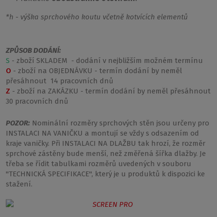
*h - výška sprchového koutu včetně kotvících elementů
Vanová zástěna vás mile překvapí svým designovým
provedením s bílými proužky. Navíc ji lze otevírat
oboustranně, to znamená dovnitř i ven, tudíž nemusíte
ZPŮSOB DODÁNÍ:
řešit nedostatečný prostor v koupelně. Hodí se pro
S
- zboží SKLADEM - dodání v nejbližším možném termínu
obdélníkové vany
.
O
- zboží na OBJEDNÁVKU - termín dodání by neměl
přesáhnout 14 pracovních dnů
Z
- zboží na ZAKÁZKU - termín dodání by neměl přesáhnout
30 pracovních dnů
Podobné produkty:
POZOR:
Nominální rozměry sprchových stěn jsou určeny pro
INSTALACI NA VANIČKU a montují se vždy s odsazením od
kraje vaničky. Při INSTALACI NA DLAŽBU tak hrozí, že rozměr
sprchové zástěny bude menší, než změřená šířka dlažby. Je
třeba se řídit tabulkami rozměrů uvedených v souboru
"TECHNICKÁ SPECIFIKACE", který je u produktů k dispozici ke
stažení.