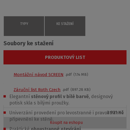
TYPY
KE STAŽENÍ
Soubory ke stažení
SCREEN
4000222
PRODUKTOVÝ LIST
Potisk
POPTAT SE
S
Montážní návod SCREEN
pdf
1.14 MB
1300 × 750
Výhody vanové zástěny SCREEN
Bílý
Záruční list Roth Czech
pdf
897.28 KB
1300 mm
Elegantní
stěnový profil v bílé barvě
, designový
potisk skla s bílými proužky.
750
3 931 Kč
Univerzání provedení pro levostranné i pravostranné
připevnění ke stěně.
Koupit na eshopu
Praktické
oboustranné otevírání
.