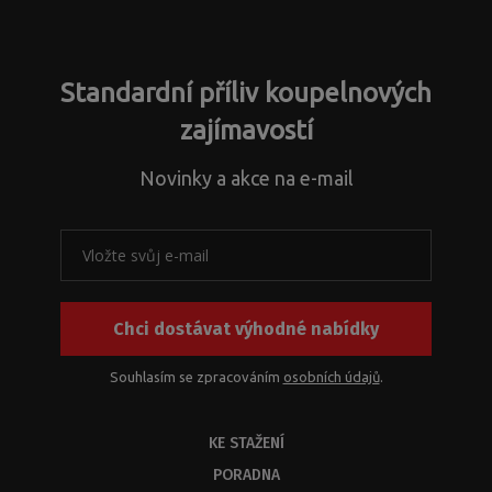
nepodařilo
odeslat.
Standardní příliv koupelnových
zajímavostí
Novinky a akce na e-mail
Chci dostávat výhodné nabídky
Souhlasím se zpracováním
osobních údajů
.
KE STAŽENÍ
PORADNA