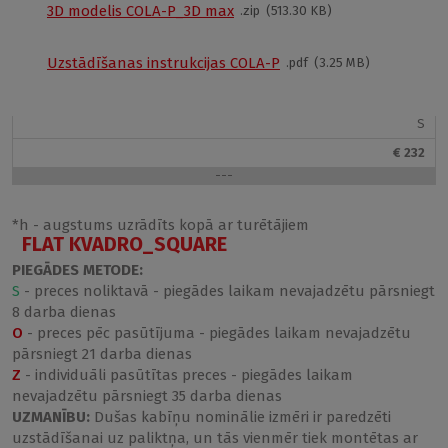
COLA-P /900
3D modelis COLA-P_3D max
zip
513.30 KB
8000023
Uzstādīšanas instrukcijas COLA-P
pdf
3.25 MB
900 × 900
170 mm
S
€ 232
---
*h - augstums uzrādīts kopā ar turētājiem
FLAT KVADRO_SQUARE
PIEGĀDES METODE:
S
- preces noliktavā - piegādes laikam nevajadzētu pārsniegt
8 darba dienas
O
- preces pēc pasūtījuma - piegādes laikam nevajadzētu
pārsniegt 21 darba dienas
Z
- individuāli pasūtītas preces - piegādes laikam
nevajadzētu pārsniegt 35 darba dienas
UZMANĪBU:
Dušas kabīņu nominālie izmēri ir paredzēti
uzstādīšanai uz paliktņa, un tās vienmēr tiek montētas ar