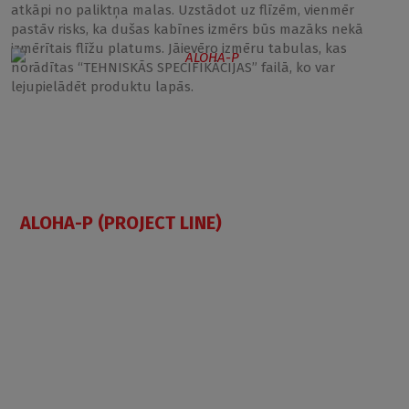
atkāpi no paliktņa malas. Uzstādot uz flīzēm, vienmēr
pastāv risks, ka dušas kabīnes izmērs būs mazāks nekā
izmērītais flīžu platums. Jāievēro izmēru tabulas, kas
norādītas “TEHNISKĀS SPECIFIKĀCIJAS” failā, ko var
lejupielādēt produktu lapās.
ALOHA-P (PROJECT LINE)