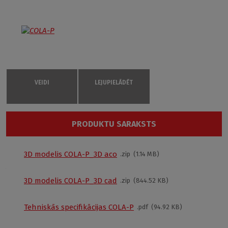
VEIDI
LEJUPIELĀDĒT
COLA-P /800
PRODUKTU SARAKSTS
8000022
800 × 800
3D modelis COLA-P_3D aco
zip
1.14 MB
Alternatīvi produkti
170 mm
S
3D modelis COLA-P_3D cad
zip
844.52 KB
€ 205
---
Tehniskās specifikācijas COLA-P
pdf
94.92 KB