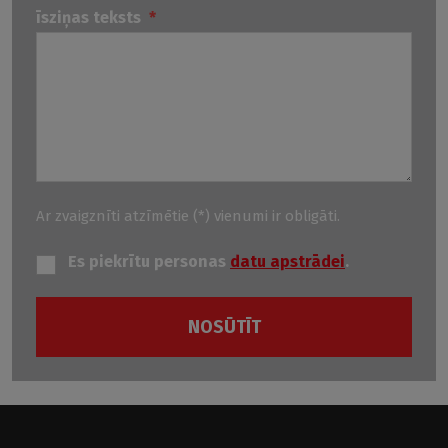
īsziņas teksts
*
Ar zvaigznīti atzīmētie (*) vienumi ir obligāti.
Es piekrītu personas
datu apstrādei
.
NOSŪTĪT
Veidlapu
nevarēja
iesniegt.