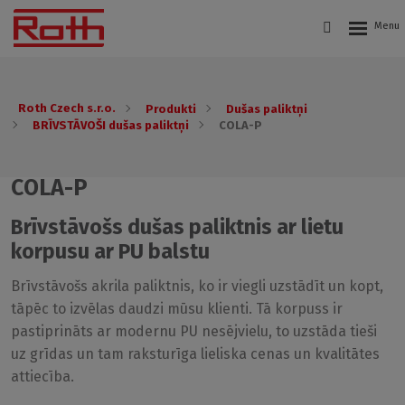
Roth Czech s.r.o.
Produkti
Dušas paliktņi
BRĪVSTĀVOŠI dušas paliktņi
COLA-P
COLA-P
Brīvstāvošs dušas paliktnis ar lietu
korpusu ar PU balstu
Brīvstāvošs akrila paliktnis, ko ir viegli uzstādīt un kopt,
tāpēc to izvēlas daudzi mūsu klienti. Tā korpuss ir
pastiprināts ar modernu PU nesējvielu, to uzstāda tieši
uz grīdas un tam raksturīga lieliska cenas un kvalitātes
attiecība.