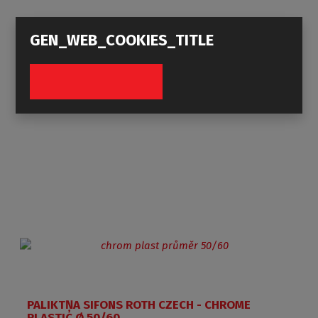
GEN_WEB_COOKIES_TITLE
PALIKTŅA SIFONS - STAINLESS GRID Ø 50/60
PALIKTŅA SIFONS ROTH CZECH - CHROME
PLASTIC Ø 50/60