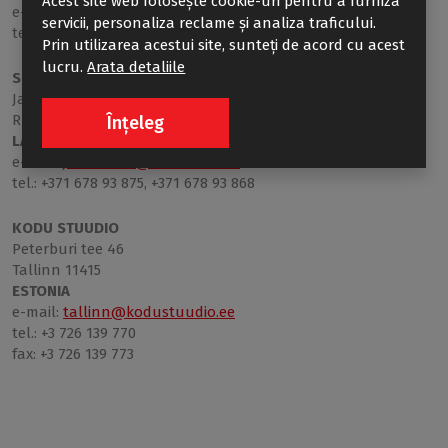
Acest site web folosește cookie-uri pentru a furniza
e-mail:
biuro@topdesignsc.eu
servicii, personaliza reclame și analiza traficului.
tel.: +48 422 449 492 / fax: +48 422 884 925
Prin utilizarea acestui site, sunteți de acord cu acest
lucru.
Arata detaliile
SIA “EVA-SAT“
Jaunmoku 26
Rīga, LV-1046
Înțeleg
LATVIA
e-mail:
jaunmoku@komforts.net
tel.: +371 678 93 875, +371 678 93 868
KODU STUUDIO
Peterburi tee 46
Tallinn 11415
ESTONIA
e-mail:
tallinn@kodustuudio.ee
tel.: +3 726 139 770
fax: +3 726 139 773