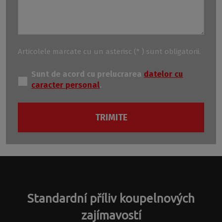
Articolele marcate cu un asterisc (* ) sunt obligatorii.
Sunt de acord cu prelucrarea
datelor cu
caracter personal
.
TRIMITE
Nu a reuşit
să trimiteţi
formularul.
Standardní příliv koupelnových
zajímavostí