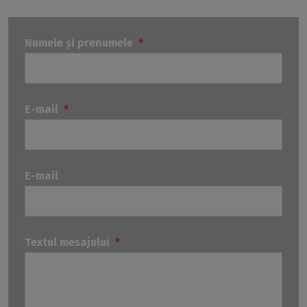
Numele și prenumele
*
E-mail
*
E-mail
Textul mesajului
*