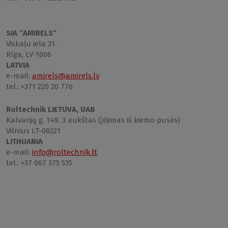
SIA “AMIRELS“
Viskaļu iela 31
Rīga, LV-1006
LATVIA
e-mail:
amirels@amirels.lv
tel.: +371 220 20 776
Roltechnik LIETUVA, UAB
Kalvarijų g. 149, 3 aukštas (įėjimas iš kiemo pusės)
Vilnius LT-08221
LITHUANIA
e-mail:
info@roltechnik.lt
tel.: +37 067 375 535