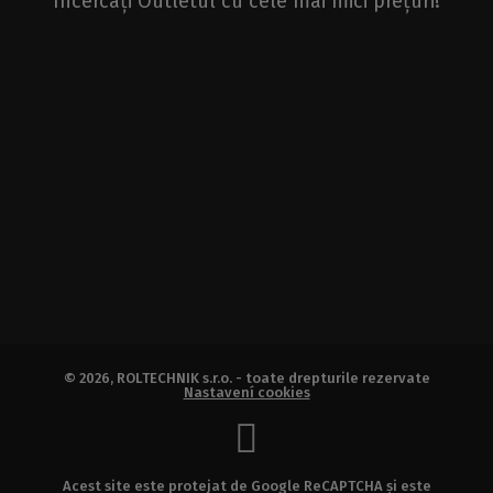
Încercați Outletul cu cele mai mici prețuri!
© 2026, ROLTECHNIK s.r.o. - toate drepturile rezervate
Nastavení cookies
Acest site este protejat de Google ReCAPTCHA și este