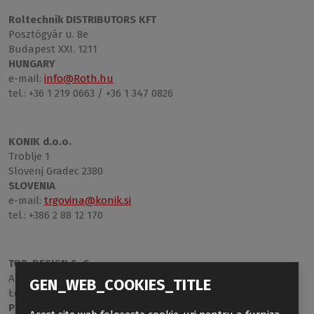
Roltechnik DISTRIBUTORS KFT
Posztógyár u. 8e
Budapest XXI. 1211
HUNGARY
e-mail:
info@Roth.hu
tel.: +36 1 219 0663 / +36 1 347 0826
KONIK d.o.o.
Troblje 1
Slovenj Gradec 2380
SLOVENIA
e-mail:
trgovina@konik.si
tel.: +386 2 88 12 170
TOP-DESIGN S. C.
Al. M. J. Piłsudskiego 143
GEN_WEB_COOKIES_TITLE
Łódź 92-332
POLAND