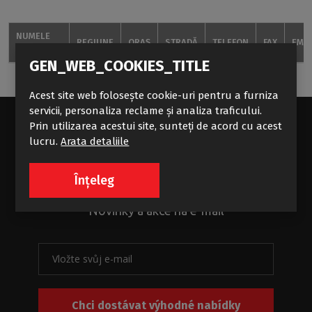
NUMELE
REGIUNE
ORAȘ
STRADĂ
TELEFON
FAX
EMAI
COMPANIEI
GEN_WEB_COOKIES_TITLE
Acest site web folosește cookie-uri pentru a furniza
servicii, personaliza reclame și analiza traficului.
Prin utilizarea acestui site, sunteți de acord cu acest
lucru.
Arata detaliile
Standardní příliv koupelnových
zajímavostí
Înțeleg
Novinky a akce na e-mail
Chci dostávat výhodné nabídky