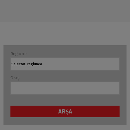
Regiune
Oraș
AFIŞA