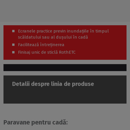
Ecranele practice previn inundațiile în timpul
scăldatului sau al dușului în cadă
Facilitează întreținerea
Finisaj unic de sticlă RothETC
Detalii despre linia de produse
Paravane pentru cadă: