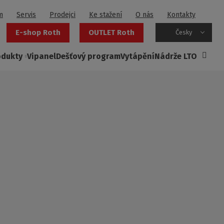
m
Servis
Prodejci
Ke stažení
O nás
Kontakty
E-shop Roth
OUTLET Roth
Česky
odukty
Vipanel
Dešťový program
Vytápění
Nádrže LTO