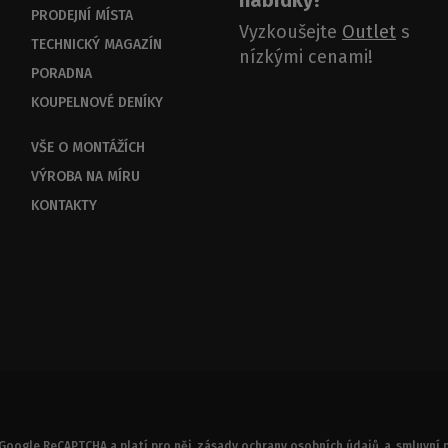
nabídky?
PRODEJNÍ MÍSTA
Vyzkoušejte
Outlet
s
TECHNICKÝ MAGAZÍN
nízkými cenami!
PORADNA
KOUPELNOVÉ DENÍKY
VŠE O MONTÁŽÍCH
VÝROBA NA MÍRU
KONTAKTY
Google ReCAPTCHA a platí pro něj
zásady ochrany osobních údajů
a
smluvní 