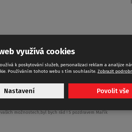
eště nějaký sprchový kout v provedení celorádius.
web využívá cookies
oužívá k poskytování služeb, personalizaci reklam a analýze ná
kie. Používáním tohoto webu s tím souhlasíte.
Zobrazit podrobn
Nastavení
Povolit vše
otřeboval bych pojezdová kolečka (A4 4x , A5 4x , a
to ve vašich možnostech,byl bych rád ! S pozdravem Mařík