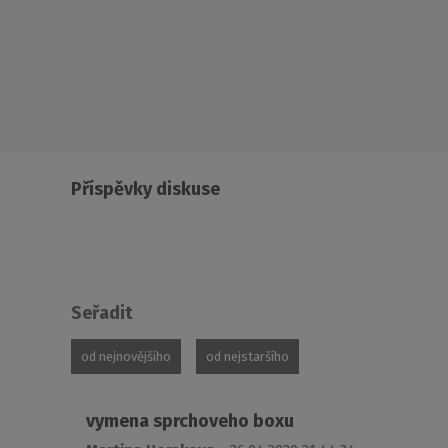
Příspěvky diskuse
Seřadit
od nejnovějšího
od nejstaršího
vymena sprchoveho boxu