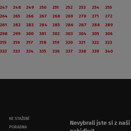
247
248
249
250
251
252
253
254
255
264
265
266
267
268
269
270
271
272
281
282
283
284
285
286
287
288
289
298
299
300
301
302
303
304
305
306
315
316
317
318
319
320
321
322
323
332
333
334
335
336
337
338
339
340
KE STAŽENÍ
Nevybrali jste si z naší
PORADNA