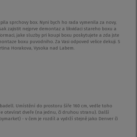
upila sprchovy box. Nyni bych ho rada vymenila za novy,
sak zajistit nejprve demontaz a likvidaci stareho boxu a
rmaci, jake sluzby pri koupi boxu poskytujete a zda jste
montaze boxu puvodniho. Za Vasi odpoved velice dekuji. S
rtina Horakova, Vysoka nad Labem.
adell. Umístění do prostoru šíře 160 cm, vedle toho
e otevírat dveře (na jednu, či druhou stranu). Další
ymarket) - v čem je rozdíl a vydrží stejně jako Denver či