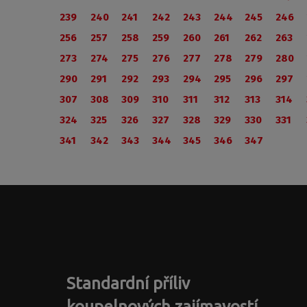
239
240
241
242
243
244
245
246
256
257
258
259
260
261
262
263
273
274
275
276
277
278
279
280
290
291
292
293
294
295
296
297
307
308
309
310
311
312
313
314
324
325
326
327
328
329
330
331
341
342
343
344
345
346
347
Standardní příliv
koupelnových zajímavostí