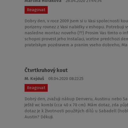
Martina Horakova
26.04.2020 21:44:34
Reagovat
Dobry den, v roce 2009 jsem si u Vasi spolecnosti ko
porizeny rovnez z Vasi nabidky v eshopu. Potrebuji v
nasledne montaz noveho (??) Prosim Vas timto o info
schopni provest jeho instalaci, vcetne predchozi de
pratelskym pozdravem a pranim vseho dobreho, Ma
Čtvrtkruhový kout
M. Kejduš
08.04.2020 08:22:25
Reagovat
Dobrý den, zvažuji nákup Denveru, Austinu nebo Sab
ještě wc kombi (cca 40 x 70 cm). Mám dotaz, zda půjd
dotaz je k životnosti použitých dílů u Sabadell (hobb
Austin? Děkuji.