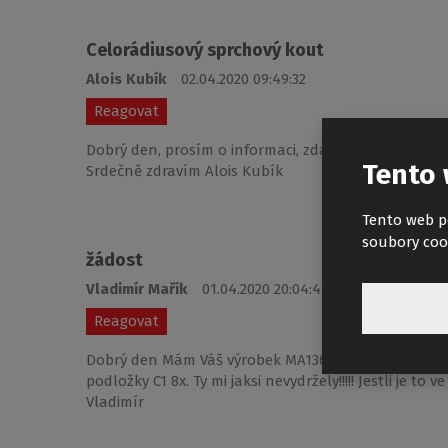
Celorádiusový sprchový kout
Alois Kubík
02.04.2020 09:49:32
Reagovat
Dobrý den, prosím o informaci, zda máte v nabídce j
Tento 
Srdečně zdravím Alois Kubík
Tento web p
soubory coo
žádost
Vladimír Mařík
01.04.2020 20:04:49
Reagovat
Dobrý den Mám Váš výrobek MA1368 sprchový kout a p
podložky C1 8x. Ty mi jaksi nevydržely!!!!! Jestli je 
Vladimír