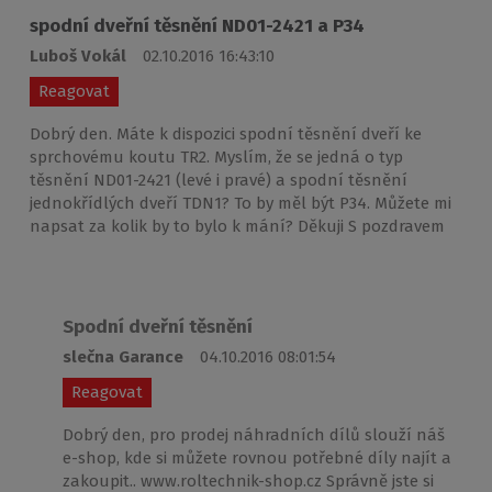
spodní dveřní těsnění ND01-2421 a P34
Luboš Vokál
02.10.2016 16:43:10
Reagovat
Dobrý den. Máte k dispozici spodní těsnění dveří ke
sprchovému koutu TR2. Myslím, že se jedná o typ
těsnění ND01-2421 (levé i pravé) a spodní těsnění
jednokřídlých dveří TDN1? To by měl být P34. Můžete mi
napsat za kolik by to bylo k mání? Děkuji S pozdravem
Spodní dveřní těsnění
slečna Garance
04.10.2016 08:01:54
Reagovat
Dobrý den, pro prodej náhradních dílů slouží náš
e-shop, kde si můžete rovnou potřebné díly najít a
zakoupit.. www.roltechnik-shop.cz Správně jste si