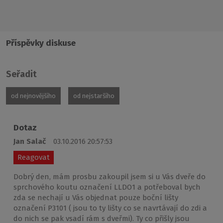
Příspěvky diskuse
Seřadit
od nejnovějšího
od nejstaršího
Dotaz
Jan Salač
03.10.2016 20:57:53
Reagovat
Dobrý den, mám prosbu zakoupil jsem si u Vás dveře do
sprchového koutu označení LLDO1 a potřeboval bych
zda se nechají u Vás objednat pouze boční lišty
označení P3101 ( jsou to ty lišty co se navrtávají do zdi a
do nich se pak vsadí rám s dveřmi). Ty co přišly jsou