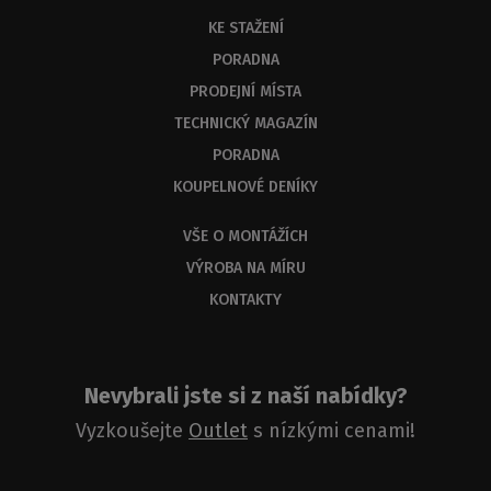
důvodů
KE STAŽENÍ
byste
měli
PORADNA
dostat
PRODEJNÍ MÍSTA
odbornou
odpověď
TECHNICKÝ MAGAZÍN
do
PORADNA
3
KOUPELNOVÉ DENÍKY
dnů.
VŠE O MONTÁŽÍCH
VÝROBA NA MÍRU
KONTAKTY
Nevybrali jste si z naší nabídky?
Vyzkoušejte
Outlet
s nízkými cenami!