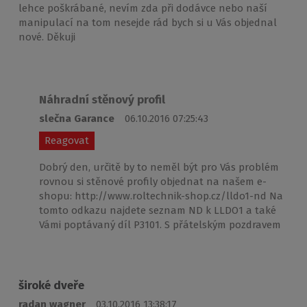
lehce poškrábané, nevím zda při dodávce nebo naší
manipulací na tom nesejde rád bych si u Vás objednal
nové. Děkuji
Náhradní stěnový profil
slečna Garance
06.10.2016 07:25:43
Reagovat
Dobrý den, určitě by to neměl být pro Vás problém
rovnou si stěnové profily objednat na našem e-
shopu: http://www.roltechnik-shop.cz/lldo1-nd Na
tomto odkazu najdete seznam ND k LLDO1 a také
Vámi poptávaný díl P3101. S přátelským pozdravem
široké dveře
radan wagner
03.10.2016 13:38:17