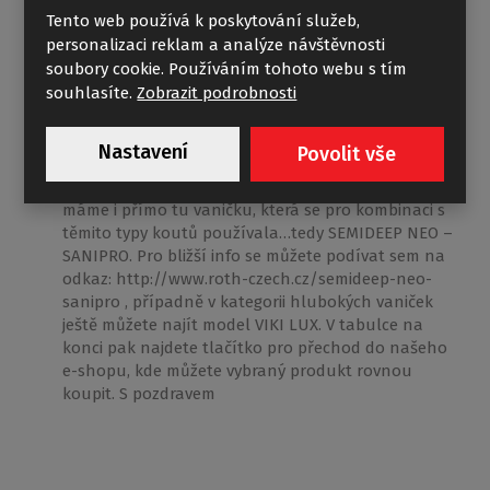
Tento web používá k poskytování služeb,
Sprchová vanička
personalizaci reklam a analýze návštěvnosti
slečna Garance
04.10.2016 07:25:45
soubory cookie. Používáním tohoto webu s tím
souhlasíte.
Zobrazit podrobnosti
Reagovat
Dobrý den, podle čísla montážního návodu (typ
Nastavení
Povolit vše
M8615) máte nižší sprchový kout (např. BUFFALO),
takže potřebujete hlubší vaničku. V naší nabídce
máme i přímo tu vaničku, která se pro kombinaci s
těmito typy koutů používala…tedy SEMIDEEP NEO –
SANIPRO. Pro bližší info se můžete podívat sem na
odkaz: http://www.roth-czech.cz/semideep-neo-
sanipro , případně v kategorii hlubokých vaniček
ještě můžete najít model VIKI LUX. V tabulce na
konci pak najdete tlačítko pro přechod do našeho
e-shopu, kde můžete vybraný produkt rovnou
koupit. S pozdravem