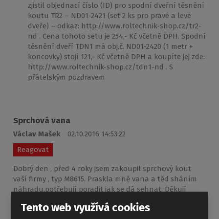
zjistil objednací číslo (ID) pro spodní dveřní těsnění
koutu TR2 – ND01-2421 (set 2 ks pro pravé a levé
dveře) – odkaz: http://www.roltechnik-shop.cz/tr2-
nd . Cena tohoto setu je 254,- Kč včetně DPH. Spodní
těsnění dveří TDN1 má obj.č. ND01-2420 (1 metr +
koncovky) stojí 121,- Kč včetně DPH a koupíte jej zde:
http://www.roltechnik-shop.cz/tdn1-nd . S
přátelským pozdravem
Sprchová vana
Václav Mašek
02.10.2016 14:53:22
Reagovat
Dobrý den , před 4 roky jsem zakoupil sprchový kout
vaší firmy , typ M8615. Praskla mně vana a těd sháním
náhradu,potřebují poradit jak se dá sehnat. Děkují
Tento web využívá cookies