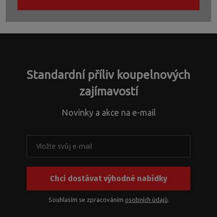
technologické
náhradní
Formulář
oddělení
díly
se
s
nebo
nepodařilo
dotazy
řešíte
odeslat.
ohledně
jiné
nestandardních
záležitosti.
atypických
Standardní příliv koupelnových
řešení
a
zajímavostí
s
problematikou
Novinky a akce na e-mail
instalačních
rozměrů
k
našim
produktům
nebo
Chci dostávat výhodné nabídky
jejich
kombinací.
Z
Souhlasím se zpracováním
osobních údajů
.
kapacitních