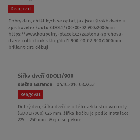
Reagovat
Dobrý den, chtěl bych se optat, jak jsou široké dveře u
sprchového koutu GDOL1/900-00-02 900x2000mm
https://www.koupelny-ptacek.cz/zastena-sprchova-
dvere-roltechnik-sklo-gdol1-900-00-02-900x2000mm-
brillant-cire děkuji
Šířka dveří GDOL1/900
slečna Garance
04.10.2016 08:22:33
Reagovat
Dobrý den, šířka dveří je u této velikostní varianty
(GDOL1/900) 625 mm, šířka bočku je podle instalace
225 – 250 mm.. Mějte se pěkně