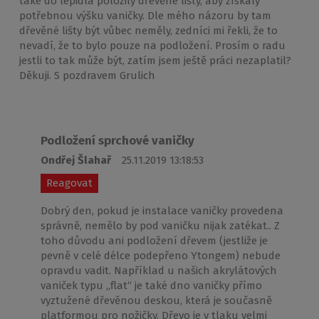
také do lepidla položily dřevěné lišty, aby získaly
potřebnou výšku vaničky. Dle mého názoru by tam
dřevěné lišty být vůbec neměly, zedníci mi řekli, že to
nevadí, že to bylo pouze na podložení. Prosím o radu
jestli to tak může být, zatím jsem ještě práci nezaplatil?
Děkuji. S pozdravem Grulich
Podložení sprchové vaničky
Ondřej Šlahař
25.11.2019 13:18:53
Reagovat
Dobrý den, pokud je instalace vaničky provedena
správně, nemělo by pod vaničku nijak zatékat.. Z
toho důvodu ani podložení dřevem (jestliže je
pevně v celé délce podepřeno Ytongem) nebude
opravdu vadit. Například u našich akrylátových
vaniček typu „flat“ je také dno vaničky přímo
vyztužené dřevěnou deskou, která je současně
platformou pro nožičky. Dřevo je v tlaku velmi