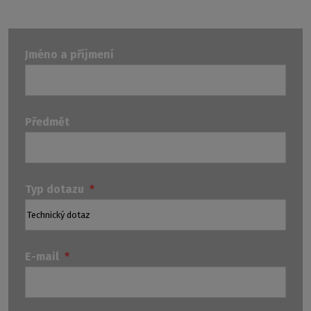
Jméno a příjmení
Předmět
Typ dotazu
*
E-mail
*