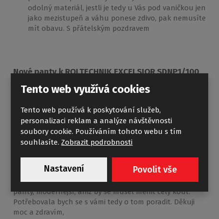
odolný materiál, jestli je tedy u Vás pod vaničkou jen
jako mezistupeň a váhu ponese zdivo, pak nemusíte
mít obavu. S přátelským pozdravem
Nové panty k ROLTECHNIK EXCELSIOR SDNP1/100
Daniela Zengerle
24.11.2019 11:06:27
Tento web využívá cookies
Reagovat
Tento web používá k poskytování služeb,
Dobrý den, mám velikou prosbu. Máme od vás sprchový
personalizaci reklam a analýze návštěvnosti
kout, který nám slouží už 12 let. Jedná se o typ
soubory cookie. Používáním tohoto webu s tím
ROLTECHNIK EXCELSIOR SDNP1/100 pravostranný.
souhlasíte.
Zobrazit podrobnosti
Bohužel se nám rozbil spodní pant, vylítla jedna část a
nejde nám to spravit. Koukala jsem na internet a nikde
Nastavení
Povolit vše
nevidím náhradní panty. Koukala jsem i na novější typy
dveří a mám takový laický pocit, že by tam šly dát jiné
panty, modernější, aniž by se musel měnit celý kout.
Potřebovala bych se s vámi tedy o tom poradit. Děkuji
moc a zdravím,