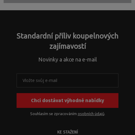
se
s
nebo
nepodařilo
dotazy
řešíte
odeslat.
ohledně
jiné
nestandardních
záležitosti.
atypických
Standardní příliv koupelnových
řešení
a
zajímavostí
s
problematikou
Novinky a akce na e-mail
instalačních
rozměrů
k
našim
produktům
nebo
Chci dostávat výhodné nabídky
jejich
kombinací.
Z
Souhlasím se zpracováním
osobních údajů
.
kapacitních
důvodů
KE STAŽENÍ
byste