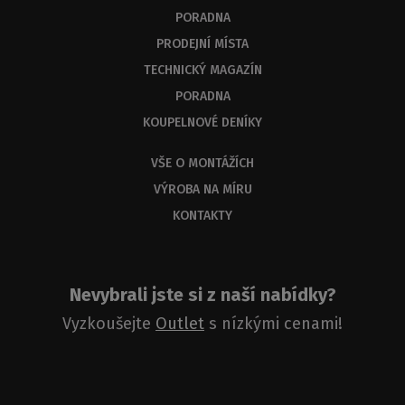
měli
PORADNA
dostat
PRODEJNÍ MÍSTA
odbornou
odpověď
TECHNICKÝ MAGAZÍN
do
PORADNA
3
KOUPELNOVÉ DENÍKY
dnů.
VŠE O MONTÁŽÍCH
VÝROBA NA MÍRU
KONTAKTY
Nevybrali jste si z naší nabídky?
Vyzkoušejte
Outlet
s nízkými cenami!