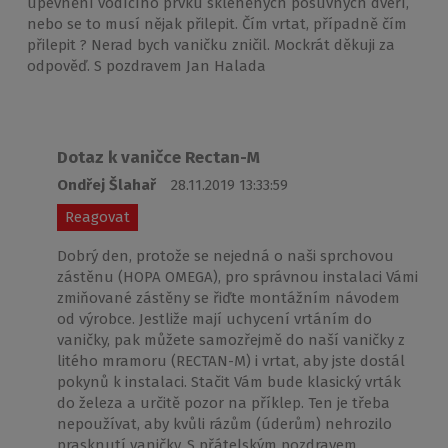
upevnění vodícího prvku skleněných posuvných dveří,
nebo se to musí nějak přilepit. Čím vrtat, případně čím
přilepit ? Nerad bych vaničku zničil. Mockrát děkuji za
odpověď. S pozdravem Jan Halada
Dotaz k vaničce Rectan-M
Ondřej Šlahař
28.11.2019 13:33:59
Reagovat
Dobrý den, protože se nejedná o naši sprchovou
zástěnu (HOPA OMEGA), pro správnou instalaci Vámi
zmiňované zástěny se řiďte montážním návodem
od výrobce. Jestliže mají uchycení vrtáním do
vaničky, pak můžete samozřejmě do naší vaničky z
litého mramoru (RECTAN-M) i vrtat, aby jste dostál
pokynů k instalaci. Stačit Vám bude klasický vrták
do železa a určitě pozor na příklep. Ten je třeba
nepoužívat, aby kvůli rázům (úderům) nehrozilo
prasknutí vaničky. S přátelským pozdravem