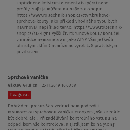
zapříčiněné kotvícími elementy (vzpěra) nebo
profily. Najít je můžete na našem e-shopu:
https://www.roltechnik-shop.cz/ctvrtkruhove-
sprchove-kouty Jako příklad vhodného typu bych
navrhoval například tento: https://www.roltechnik-
shop.cz/tr2-light Vyšší čtvrtkruhové kouty bohužel
v nabídce nemáme a ani jako ATYP Vám je (kvůli
ohnutým sklům) nemůžeme vyrobit.. S přátelským
pozdravem
Sprchová vanička
Václav Grulich
25.11.2019 10:03:58
Reagovat
Dobrý den, prosím Vás, zedníci nám podezdili
mramorovou sprchovou vaničku Ytongem , vše se zdálo
být dobré, ale... Při zadělávání kontrolního vstupu na
odpad, jsem vše kontroloval a zjistil jsem že na ytong