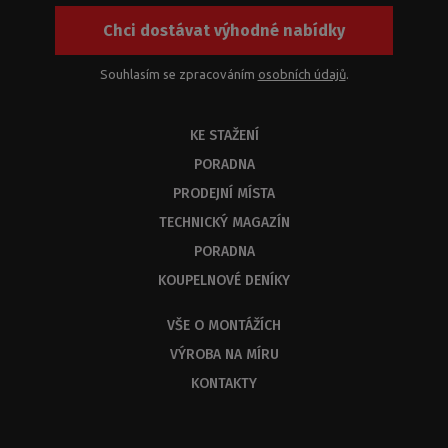
nebo
Chci dostávat výhodné nabídky
jejich
kombinací.
Z
Souhlasím se zpracováním
osobních údajů
.
kapacitních
důvodů
KE STAŽENÍ
byste
měli
PORADNA
dostat
PRODEJNÍ MÍSTA
odbornou
odpověď
TECHNICKÝ MAGAZÍN
do
PORADNA
3
KOUPELNOVÉ DENÍKY
dnů.
VŠE O MONTÁŽÍCH
VÝROBA NA MÍRU
KONTAKTY