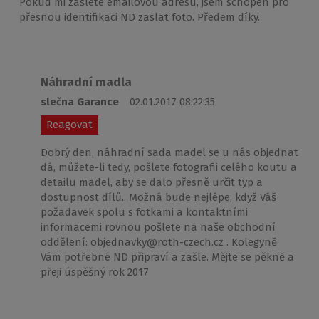
Pokud mi zašlete emailovou adresu, jsem schopen pro
přesnou identifikaci ND zaslat foto. Předem díky.
Náhradní madla
slečna Garance
02.01.2017 08:22:35
Reagovat
Dobrý den, náhradní sada madel se u nás objednat
dá, můžete-li tedy, pošlete fotografii celého koutu a
detailu madel, aby se dalo přesně určit typ a
dostupnost dílů.. Možná bude nejlépe, když Váš
požadavek spolu s fotkami a kontaktními
informacemi rovnou pošlete na naše obchodní
oddělení: objednavky@roth-czech.cz . Kolegyně
Vám potřebné ND připraví a zašle. Mějte se pěkně a
přeji úspěšný rok 2017