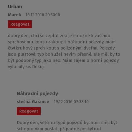
Urban
Marek
16.12.2016 20:30:16
Reagovat
dobrý den, chci se zeptat zda je množné k vašemu
sprchovému koutu zakoupit náhradní pojezdy, mám
čtvtkruhový sprch kout s pojízdnými dveřmi. Pojezdy
jsou plastové, typ bohužel nevím přesně, ale měl by to
být podobný typ jako neo. Mám zájem o horní pojezdy,
vylomily se. Děkuji
Náhradní pojezdy
slečna Garance
19.12.2016 07:38:10
Reagovat
Dobrý den, většinu typů pojezdů bychom měli být
schopní Vám poslat, případně poskytnut