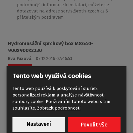
podrobnější informace k instalaci, můžete se
dotazovat na adrese servis@roth-czech.cz S
přátelským pozdravem
Hydromasážní sprchový box M8640-
900x900x2230
Eva Fuxová
07.12.2016 07:46:53
Reagovat
Tento web využívá cookies
Dobrý den, rozbilo se nám jedna část skleněných dveří,
je možné objednat? Předem děkuji za odpověď.
Tento web používá k poskytování služeb,
personalizaci reklam a analýze návštěvnosti
soubory cookie. Používáním tohoto webu s tím
souhlasíte.
Zobrazit podrobnosti
Rozbité dveře HM boxu
slečna Garance
08.12.2016 09:36:30
Nastavení
Povolit vše
Reagovat