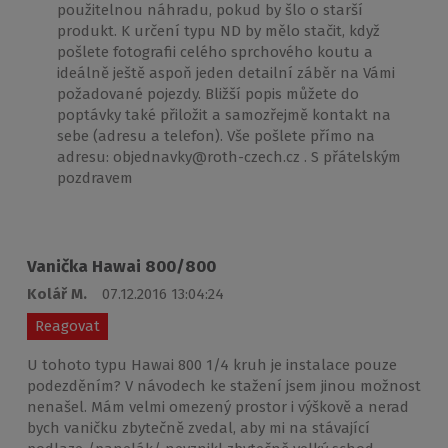
použitelnou náhradu, pokud by šlo o starší
produkt. K určení typu ND by mělo stačit, když
pošlete fotografii celého sprchového koutu a
ideálně ještě aspoň jeden detailní záběr na Vámi
požadované pojezdy. Bližší popis můžete do
poptávky také přiložit a samozřejmě kontakt na
sebe (adresu a telefon). Vše pošlete přímo na
adresu: objednavky@roth-czech.cz . S přátelským
pozdravem
Vanička Hawai 800/800
Kolář M.
07.12.2016 13:04:24
Reagovat
U tohoto typu Hawai 800 1/4 kruh je instalace pouze
podezděním? V návodech ke stažení jsem jinou možnost
nenašel. Mám velmi omezený prostor i výškově a nerad
bych vaničku zbytečně zvedal, aby mi na stávající