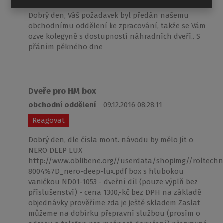
Dobrý den, Váš požadavek byl předán našemu
obchodnímu oddělení ke zpracování, takže se Vám
ozve kolegyně s dostupností náhradních dveří.. S
přáním pěkného dne
Dveře pro HM box
obchodní oddělení
09.12.2016 08:28:11
Reagovat
Dobrý den, dle čísla mont. návodu by mělo jít o
NERO DEEP LUX
http://www.oblibene.org//userdata/shopimg//roltech
8004%7D_nero-deep-lux.pdf box s hlubokou
vaničkou ND01-1053 - dveřní díl (pouze výplň bez
příslušenství) - cena 1300,-kč bez DPH na základě
objednávky prověříme zda je ještě skladem Zaslat
můžeme na dobírku přepravní službou (prosím o