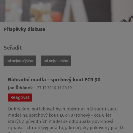
Příspěvky diskuse
Seřadit
od nejnovějšího
od nejstaršího
Náhradní madla - sprchový kout ECR 90
Jan Řihánek
27.12.2016 11:28:19
Reagovat
Dobrý den, potřeboval bych objednat náhradní sadu
madel na sprchový kout ECR 90 (rohový - cca 8 let
starý). Z původních madel se odloupala povrchová
úprava - chrom (vypadá to, jako nějaký pokovený plast).