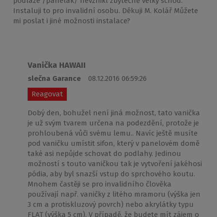
podlaze /panelák/ nevznikl zbytečně velký schod.
Instaluji to pro invalidní osobu. Děkuji M. Kolář Můžete
mi poslat i jiné možnosti instalace?
Vanička HAWAII
slečna Garance
08.12.2016 06:59:26
Reagovat
Dobý den, bohužel není jiná možnost, tato vanička
je už svým tvarem určena na podezdění, protože je
prohloubená vůči svému lemu.. Navíc ještě musíte
pod vaničku umístit sifon, který v panelovém domě
také asi nepůjde schovat do podlahy. Jedinou
možností s touto vaničkou tak je vytvoření jakéhosi
pódia, aby byl snazší vstup do sprchového koutu.
Mnohem častěji se pro invalidního člověka
používají např. vaničky z litého mramoru (výška jen
3 cm a protiskluzový povrch) nebo akrylátky typu
FLAT (výška 5 cm). V případě, že budete mít zájem o