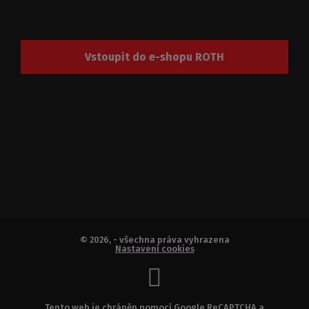
Vstoupit do e-shopu ROTH
© 2026, - všechna práva vyhrazena
Nastavení cookies
Tento web je chráněn pomocí Google ReCAPTCHA a