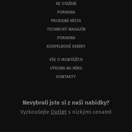
KE STAŽENÍ
byste
měli
PORADNA
dostat
PRODEJNÍ MÍSTA
odbornou
odpověď
TECHNICKÝ MAGAZÍN
do
PORADNA
3
KOUPELNOVÉ DENÍKY
dnů.
VŠE O MONTÁŽÍCH
VÝROBA NA MÍRU
KONTAKTY
Nevybrali jste si z naší nabídky?
Vyzkoušejte
Outlet
s nízkými cenami!