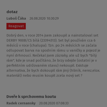
dotaz
Luboš Čáka
26.08.2020 10:30:29
Reagovat
Dobrý den, v roce 2014 jsem zakoupil a nainstaloval set
DERBY 900B/CS bílá (23394513). Set byl používán cca 6
měsíců v roce (chalupa). Tzn. po 24 měsících se začala
odlupovat barva na spodním rámu u vaničky a pojezd je
nyní drhnoucí. Nečekal jsem zázraky, ale už bych "bílý
rám", kde je snad počítáno, že brzy odejde (ostatní je v
perfektním udržovaném stavu) nekoupil. Existuje
alternativa, že bych dokoupil rám jiný (hliník, nerez,elox.
materiál) nebo musím koupit zcela nový set ?
Dveře k sprchovemu koutu
Radek cernansky
20.08.2020 07:08:33