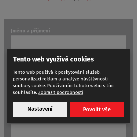
Jméno a příjmení
Tento web využívá cookies
Předmět
Tento web používá k poskytování služeb,
personalizaci reklam a analýze návštěvnosti
soubory cookie. Používáním tohoto webu s tím
Typ dotazu
*
souhlasíte.
Zobrazit podrobnosti
Nastavení
Povolit vše
E-mail
*