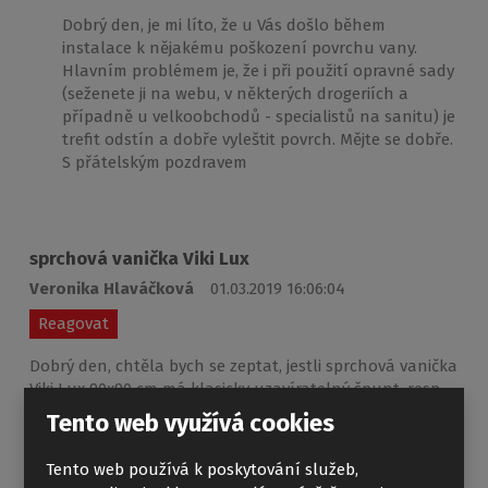
Dobrý den, je mi líto, že u Vás došlo během
instalace k nějakému poškození povrchu vany.
Hlavním problémem je, že i při použití opravné sady
(seženete ji na webu, v některých drogeriích a
případně u velkoobchodů - specialistů na sanitu) je
trefit odstín a dobře vyleštit povrch. Mějte se dobře.
S přátelským pozdravem
sprchová vanička Viki Lux
Veronika Hlaváčková
01.03.2019 16:06:04
Reagovat
Dobrý den, chtěla bych se zeptat, jestli sprchová vanička
Viki Lux 90x90 cm má klasicky uzavíratelný špunt, resp.
zda se dá naplnit vodou pro vykoupání dítěte jako vana
Tento web využívá cookies
? Děkuji. Hlaváčková
Tento web používá k poskytování služeb,