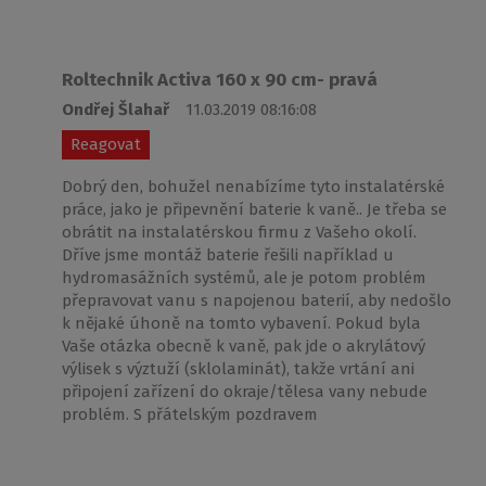
Roltechnik Activa 160 x 90 cm- pravá
Ondřej Šlahař
11.03.2019 08:16:08
Reagovat
Dobrý den, bohužel nenabízíme tyto instalatérské
práce, jako je připevnění baterie k vaně.. Je třeba se
obrátit na instalatérskou firmu z Vašeho okolí.
Dříve jsme montáž baterie řešili například u
hydromasážních systémů, ale je potom problém
přepravovat vanu s napojenou baterií, aby nedošlo
k nějaké úhoně na tomto vybavení. Pokud byla
Vaše otázka obecně k vaně, pak jde o akrylátový
výlisek s výztuží (sklolaminát), takže vrtání ani
připojení zařízení do okraje/tělesa vany nebude
problém. S přátelským pozdravem