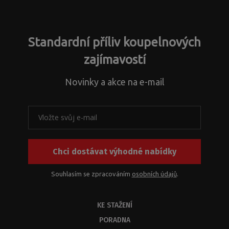
nepodařilo
dotazy
řešíte
odeslat.
ohledně
jiné
nestandardních
záležitosti.
atypických
Standardní příliv koupelnových
řešení
a
zajímavostí
s
problematikou
Novinky a akce na e-mail
instalačních
rozměrů
k
našim
produktům
nebo
Chci dostávat výhodné nabídky
jejich
kombinací.
Z
Souhlasím se zpracováním
osobních údajů
.
kapacitních
důvodů
KE STAŽENÍ
byste
měli
PORADNA
dostat