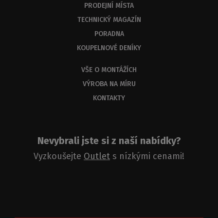
PRODEJNÍ MÍSTA
odbornou
odpověď
TECHNICKÝ MAGAZÍN
do
PORADNA
3
KOUPELNOVÉ DENÍKY
dnů.
VŠE O MONTÁŽÍCH
VÝROBA NA MÍRU
KONTAKTY
Nevybrali jste si z naší nabídky?
Vyzkoušejte
Outlet
s nízkými cenami!