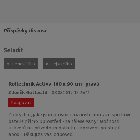
Příspěvky diskuse
Seřadit
od nejnovějšího
od nejstaršího
Roltechnik Activa 160 x 90 cm- pravá
Zdeněk Gottwald
08.03.2019 18:25:41
Reagovat
Dobrý den, jaké jsou prosím možnosti montáže sprchové
baterie přímo uprostřed -na tělese vany? Možnosti
uzávěrů na přívodním potrubí, zapravení prostupů
apod.? Děkuji za vaši odpověď.