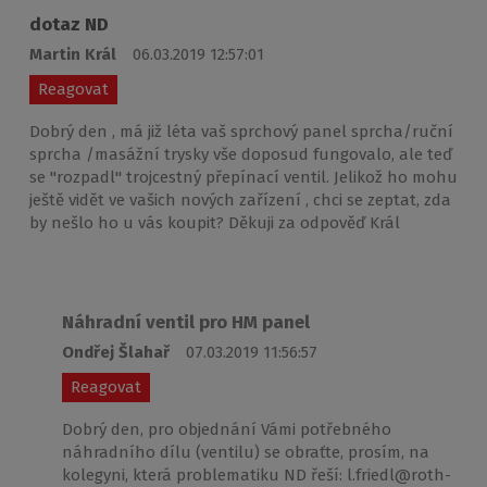
dotaz ND
Martin Král
06.03.2019 12:57:01
Reagovat
Dobrý den , má již léta vaš sprchový panel sprcha/ruční
sprcha /masážní trysky vše doposud fungovalo, ale teď
se "rozpadl" trojcestný přepínací ventil. Jelikož ho mohu
ještě vidět ve vašich nových zařízení , chci se zeptat, zda
by nešlo ho u vás koupit? Děkuji za odpověď Král
Náhradní ventil pro HM panel
Ondřej Šlahař
07.03.2019 11:56:57
Reagovat
Dobrý den, pro objednání Vámi potřebného
náhradního dílu (ventilu) se obraťte, prosím, na
kolegyni, která problematiku ND řeší: l.friedl@roth-