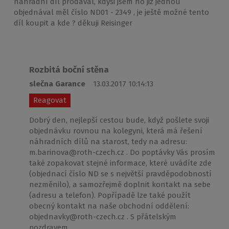
náhradní díl prodával, kdysi jsem ho již jednou
objednával měl číslo ND01 - 2349 , je ještě možné tento
díl koupit a kde ? děkuji Reisinger
Rozbitá boční stěna
slečna Garance
13.03.2017 10:14:13
Reagovat
Dobrý den, nejlepší cestou bude, když pošlete svoji
objednávku rovnou na kolegyni, která má řešení
náhradních dílů na starost, tedy na adresu:
m.barinova@roth-czech.cz . Do poptávky Vás prosím
také zopakovat stejné informace, které uvádíte zde
(objednací číslo ND se s největší pravděpodobností
nezměnilo), a samozřejmě doplnit kontakt na sebe
(adresu a telefon). Popřípadě lze také použít
obecný kontakt na naše obchodní oddělení:
objednavky@roth-czech.cz . S přátelským
pozdravem