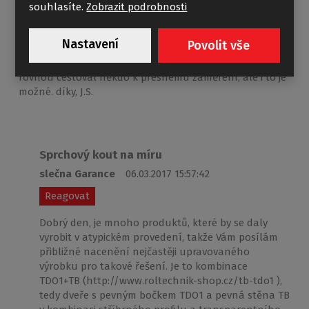
Šlo by o 200mm fix + dveře a pravý bok (hloubka
souhlasíte.
Zobrazit podrobnosti
1000mm). Nemáme vaničku, ale vydlážděný spád
hluboký 1000mm, vnitřní pravá hrana je v šířce 810mm.
Nastavení
Povolit vše
Výška nějaká standardní kolem 2m. Pokud umíte poslat
orientační cenu, vyhovuje nám to lépe, než aby sem
rovnou cestoval někdo k přesnému zaměření, ale i to je
možné. díky, J.S.
Sprchový kout na míru
slečna Garance
06.03.2017 15:57:42
Reagovat
Dobrý den, je mnoho produktů, které by se daly
vyrobit v atypickém provedení, takže Vám posílám
přibližné nacenění nejčastěji upravovaného
výrobku pro takové řešení. Je to kombinace
TDO1+TB (http://www.roltechnik-shop.cz/tb-tdo1 ),
tedy dveře s pevným bočkem TDO1 a pevná stěna TB