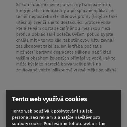
Silikon doporučujeme použít čirý transparentní,
který je velmi nenápadný a při správné aplikaci jej
téměř nepostřehnete. Stěnové profily (lišty) se také
utěsňují zvenčí a je to dostačující, protože voda,
která se Vám dostane zmíněnou mezírkou mezi
profil a obklad také odteče. Ovšem, pokud by jste
chtěla mít v tomto klid, tak stěnovou lištu zevnitř
zasilikonovat také lze, jen je třeba počítat s
možností barevné degradace silikonu například
vyšším obsahem železitých příměsí ve vodě. Pak to
může být jako narezlá barva vidět právě na
zmiňované vnitřní silikonové vrstvě. Mějte se pěkně
Sprchový kout na míru
Tento web využívá cookies
Jan Stuchlík
05.03.2017 16:53:18
Tento web používá k poskytování služeb,
Reagovat
personalizaci reklam a analýze návštěvnosti
Dobrý den, měli bychom zájem o sprchový kout na míru.
soubory cookie. Používáním tohoto webu s tím