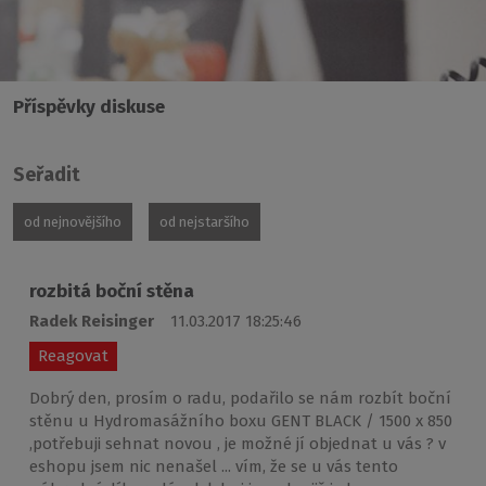
Příspěvky diskuse
Seřadit
od nejnovějšího
od nejstaršího
rozbitá boční stěna
Radek Reisinger
11.03.2017 18:25:46
Reagovat
Dobrý den, prosím o radu, podařilo se nám rozbít boční
stěnu u Hydromasážního boxu GENT BLACK / 1500 x 850
,potřebuji sehnat novou , je možné jí objednat u vás ? v
eshopu jsem nic nenašel ... vím, že se u vás tento