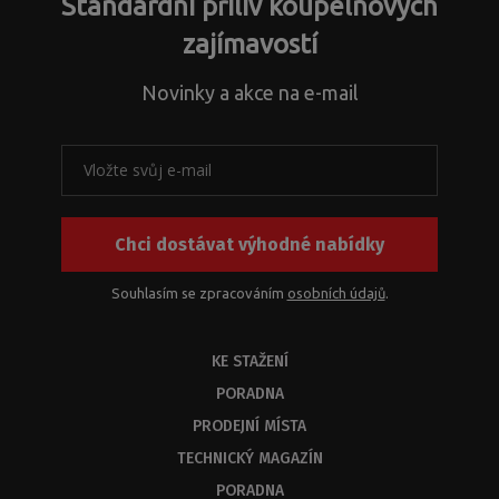
Standardní příliv koupelnových
řešení
a
zajímavostí
s
problematikou
Novinky a akce na e-mail
instalačních
rozměrů
k
našim
produktům
nebo
Chci dostávat výhodné nabídky
jejich
kombinací.
Z
Souhlasím se zpracováním
osobních údajů
.
kapacitních
důvodů
KE STAŽENÍ
byste
měli
PORADNA
dostat
PRODEJNÍ MÍSTA
odbornou
odpověď
TECHNICKÝ MAGAZÍN
do
PORADNA