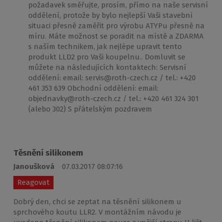
požadavek směřujte, prosím, přímo na naše servisní
oddělení, protože by bylo nejlepší Vaši stavební
situaci přesně zaměřit pro výrobu ATYPu přesně na
míru. Máte možnost se poradit na místě a ZDARMA
s naším technikem, jak nejlépe upravit tento
produkt LLD2 pro Vaši koupelnu.. Domluvit se
můžete na následujících kontaktech: Servisní
oddělení: email: servis@roth-czech.cz / tel.: +420
461 353 639 Obchodní oddělení: email:
objednavky@roth-czech.cz / tel.: +420 461 324 301
(alebo 302) S přátelským pozdravem
Těsnění silikonem
Janoušková
07.03.2017 08:07:16
Reagovat
Dobrý den, chci se zeptat na těsnění silikonem u
sprchového koutu LLR2. V montážním návodu je