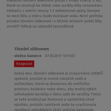
uvedeno těsnění silikonem pouze z vnější strany. U lišt,
které se montují ke stěně, nám vznikly díky nerovnému
obkladu z vnitřní strany 1-2 milimetrové spáry, kterými
se mezi lištu a stěnu bude dostávat voda. Není potřeba
provést těsnění silikonem i v těchto místech podél lišty
zevnitř? Děkuji za odpověď Janoušková
Těsnění silikonem
slečna Garance
07.03.2017 10:11:03
Reagovat
Dobrý den, těsnění silikonem je znázorněno ZVENČÍ
správně, protože je nutné umožnit vodě a
nečistotám, které se dostanou do vnitřního
prostoru kolejnice nebo rámu, aby mohly vytéct
odtokovými kanálky z rámu zpět do vaničky. Tímto
se také prodlužuje životnost a spolehlivý chod
výrobku, protože zadržená voda by urychlovala
zanášení pohyblivých částí vodním kamenem..