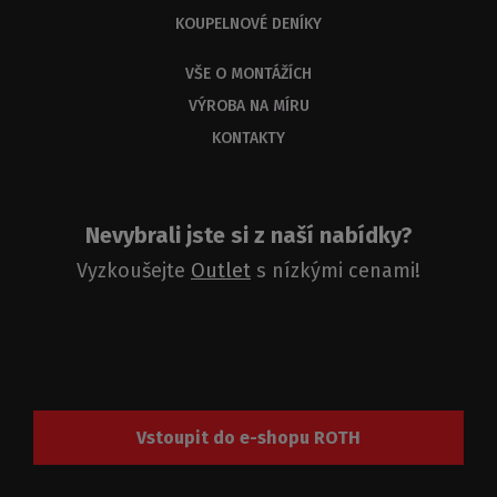
3
KOUPELNOVÉ DENÍKY
dnů.
VŠE O MONTÁŽÍCH
VÝROBA NA MÍRU
KONTAKTY
Nevybrali jste si z naší nabídky?
Vyzkoušejte
Outlet
s nízkými cenami!
Vstoupit do e-shopu ROTH