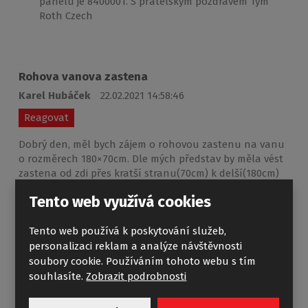
panelu je 8400001. S přátelským pozdravem Tým
Roth Czech
Rohova vanova zastena
Karel Hubáček
22.02.2021 14:58:46
Reagovat
Dobrý den, měl bych zájem o rohovou zastenu na vanu
o rozměrech 180×70cm. Dle mých představ by měla vést
zastena od zdi přes kratší stranu(70cm) k delší(180cm)
do délky cca 70cm. S tím že křídlo na delší straně vany
Tento web využívá cookies
by bylo sklopné. Profily ideálně v bílé nebo zlaté barvě.
Jaké jsou možnosti? Děkuji
Tento web používá k poskytování služeb,
personalizaci reklam a analýze návštěvnosti
soubory cookie. Používáním tohoto webu s tím
souhlasíte.
Zobrazit podrobnosti
ATYP vanové zástěny
12.03.2021 08:57:10