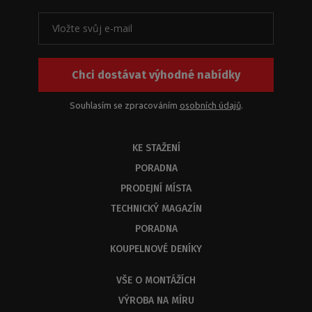
rozměrů
k
našim
produktům
nebo
Chci dostávat výhodné nabídky
jejich
kombinací.
Z
Souhlasím se zpracováním
osobních údajů
.
kapacitních
důvodů
KE STAŽENÍ
byste
měli
PORADNA
dostat
PRODEJNÍ MÍSTA
odbornou
odpověď
TECHNICKÝ MAGAZÍN
do
PORADNA
3
KOUPELNOVÉ DENÍKY
dnů.
VŠE O MONTÁŽÍCH
VÝROBA NA MÍRU