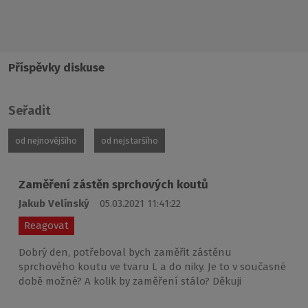
Příspěvky diskuse
Seřadit
od nejnovějšího
od nejstaršího
Zaměření zástěn sprchových koutů
Jakub Velínský
05.03.2021 11:41:22
Reagovat
Dobrý den, potřeboval bych zaměřit zástěnu
sprchového koutu ve tvaru L a do niky. Je to v současné
době možné? A kolik by zaměření stálo? Děkuji