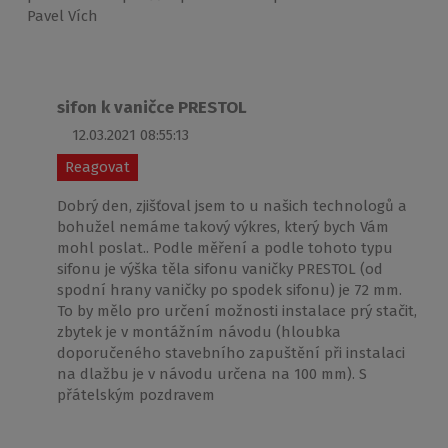
Pavel Vích
sifon k vaničce PRESTOL
12.03.2021 08:55:13
Reagovat
Dobrý den, zjišťoval jsem to u našich technologů a
bohužel nemáme takový výkres, který bych Vám
mohl poslat.. Podle měření a podle tohoto typu
sifonu je výška těla sifonu vaničky PRESTOL (od
spodní hrany vaničky po spodek sifonu) je 72 mm.
To by mělo pro určení možnosti instalace prý stačit,
zbytek je v montážním návodu (hloubka
doporučeného stavebního zapuštění při instalaci
na dlažbu je v návodu určena na 100 mm). S
přátelským pozdravem