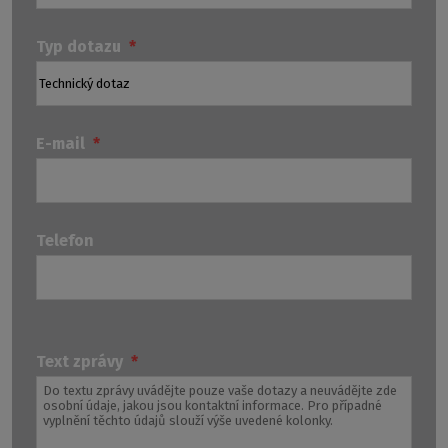
Typ dotazu
*
E-mail
*
Telefon
Technické
Ostatní
Odp
dotazy
dotazy
Text zprávy
*
na
k
k
atypům
produktům
a
a
instalaci.
obecné