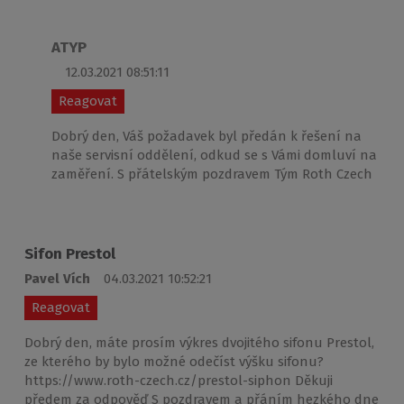
ATYP
12.03.2021 08:51:11
Reagovat
Dobrý den, Váš požadavek byl předán k řešení na
naše servisní oddělení, odkud se s Vámi domluví na
zaměření. S přátelským pozdravem Tým Roth Czech
Sifon Prestol
Pavel Vích
04.03.2021 10:52:21
Reagovat
Dobrý den, máte prosím výkres dvojitého sifonu Prestol,
ze kterého by bylo možné odečíst výšku sifonu?
https://www.roth-czech.cz/prestol-siphon Děkuji
předem za odpověď S pozdravem a přáním hezkého dne