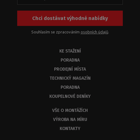
produktům
nebo
Chci dostávat výhodné nabídky
jejich
kombinací.
Z
Souhlasím se zpracováním
osobních údajů
.
kapacitních
důvodů
KE STAŽENÍ
byste
měli
PORADNA
dostat
PRODEJNÍ MÍSTA
odbornou
odpověď
TECHNICKÝ MAGAZÍN
do
PORADNA
3
KOUPELNOVÉ DENÍKY
dnů.
VŠE O MONTÁŽÍCH
VÝROBA NA MÍRU
KONTAKTY