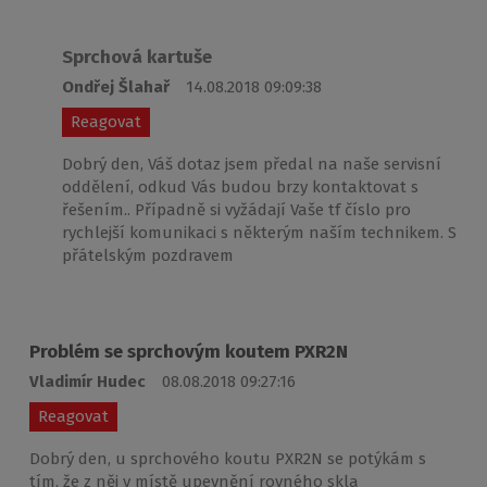
Sprchová kartuše
Ondřej Šlahař
14.08.2018 09:09:38
Reagovat
Dobrý den, Váš dotaz jsem předal na naše servisní
oddělení, odkud Vás budou brzy kontaktovat s
řešením.. Případně si vyžádají Vaše tf číslo pro
rychlejší komunikaci s některým naším technikem. S
přátelským pozdravem
Problém se sprchovým koutem PXR2N
Vladimír Hudec
08.08.2018 09:27:16
Reagovat
Dobrý den, u sprchového koutu PXR2N se potýkám s
tím, že z něj v místě upevnění rovného skla