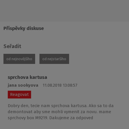
Příspěvky diskuse
Seřadit
od nejnovějšího
od nejstaršího
sprchova kartusa
jana sookyova
11.08.2018 13:08:57
Reagovat
Dobry den, tecie nam sprchova kartusa. Ako sa to da
demontovat aby sme mohli vymenit za novu. mame
sprchovy box M9219. Dakujeme za odpoved