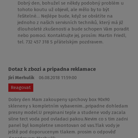
Dobrý den, bohužel se někdy podobný problém u
tohoto koutu už objevil, ale mělo by to být
řešitelné… Nejlépe bude, když se obrátíte na
jednoho z našich servisních techniků, který má již
dlouholeté zkušenosti a bude schopen Vám poradit
nebo pomoci. Kontaktujte jej, prosím: Martin Friedl,
tel. 732 457 318 S přátelským pozdravem.
Dotaz k zbozi a pripadna reklamace
Jiri Merhulik
06.08.2018 11:59:00
Reagovat
Dobry den Mam zakoupeny sprchovy box 90x90
skleneny s kompletním vybavenim...pripadne dohledam
presny model.U prepinani teple a studene vody zacala
silne tect voda pod ovladaci pakou.Nevim co s tim zadni
panel byl kompletne smontovan od vas.Tlak vody je
ještě pod doporucenym tlakem. prosim o odpověď