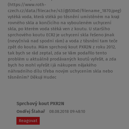
(https://www.roth-
czech.cz/data/filecache/43/@530x0/filename_1870.jpeg)
vytéká voda, která stéká po těsnění umístěném na kraji
rovného skla a končícího na vybouleném uchycení
skla, po kterém voda stéká ven z koutu. U staršího
sprchového koutu ECR2 je uchycení skla řešeno jinak
(nevyčnívá nad spodní rám) a voda z těsnění tam teče
zpět do koutu. Mám sprchový kout PXR2N z roku 2012,
tak bych se rád zeptal, zda se Vám podařilo tento
problém u aktuálně prodávaných koutů vyřešit, a zda
bych ho mohl vyřešit i já nákupem nějakého
náhradního dílu třeba novým uchycením skla nebo
těsněním? Děkuji Hudec
Sprchový kout PXR2N
Ondřej Šlahař
08.08.2018 09:48:10
Reagovat