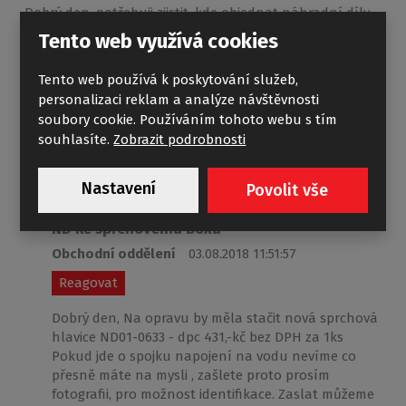
Dobrý den, potřebuji zjistit, kde objednat náhradní díly
na sprchový box 8201 lux. sprcha v horní části - stropu
Tento web využívá cookies
boxu vypadla vinou prasklé matice, a spojka k napojení
na vodu též praskla. Nezjistil jsem ani technický název
Tento web používá k poskytování služeb,
poškozených součástí, jenom u napojení na vodu je v
personalizaci reklam a analýze návštěvnosti
katalogu uvedeno F3 a F4. Byl bych rád, kdyby jste mně
soubory cookie. Používáním tohoto webu s tím
poradili, kam se obrátit. Děkuji přredem za vaši ochotu.
souhlasíte.
Zobrazit podrobnosti
Miloslav Bešťák
Nastavení
Povolit vše
ND ke sprchovému boxu
Obchodní oddělení
03.08.2018 11:51:57
Reagovat
Dobrý den, Na opravu by měla stačit nová sprchová
hlavice ND01-0633 - dpc 431,-kč bez DPH za 1ks
Pokud jde o spojku napojení na vodu nevíme co
přesně máte na mysli , zašlete proto prosím
fotografii, pro možnost identifikace. Zaslat můžeme