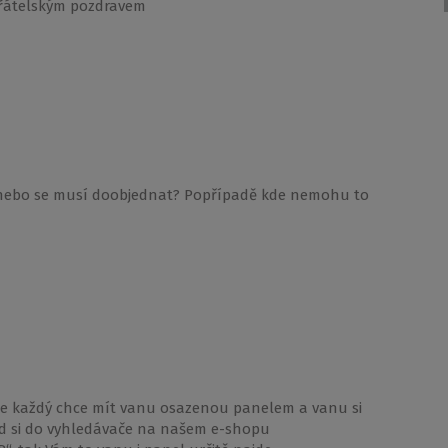
S přátelským pozdravem
el nebo se musí doobjednat? Popřípadě kde nemohu to
 ne každý chce mít vanu osazenou panelem a vanu si
kud si do vyhledávače na našem e-shopu