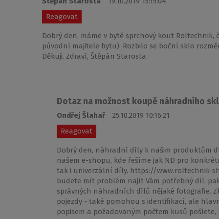
Štěpán Starosta
19.10.2019 15:15:04
Reagovat
Dobrý den, máme v bytě sprchový kout Roltechnik, č
původní majitele bytu). Rozbilo se boční sklo rozm
Děkuji. Zdraví, Štěpán Starosta
Dotaz na možnost koupě náhradního sk
Ondřej Šlahař
25.10.2019 10:16:21
Reagovat
Dobrý den, náhradní díly k našim produktům d
našem e-shopu, kde řešíme jak ND pro konkrétn
tak i univerzální díly. https://www.roltechni
budete mít problém najít Vám potřebný díl, p
správných náhradních dílů nějaké fotografie. Zk
pojezdy - také pomohou s identifikací, ale hlav
popisem a požadovaným počtem kusů pošlete, pr