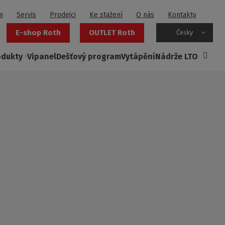
m
Servis
Prodejci
Ke stažení
O nás
Kontakty
E-shop Roth
OUTLET Roth
Česky
odukty
Vipanel
Dešťový program
Vytápění
Nádrže LTO