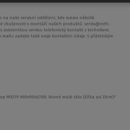
mo na naše servisní oddělení, kde máme několik
bé zkušenosti s montáží našich produktů. servis@roth-
i s asistentkou servisu telefonický kontakt s technikem,
o mailu zadejte také svoje kontaktní údaje. S přátelským
p M9219 900x900x2100. Rovné malé sklo (šířka asi 33cm)?