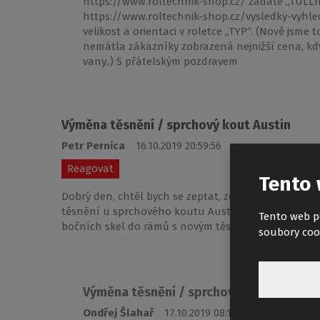
https://www.roltechnik-shop.cz/ zadáte „TULLIP“
https://www.roltechnik-shop.cz/vysledky-vyhled
velikost a orientaci v roletce „TYP“. (Nově jsme 
nemátla zákazníky zobrazená nejnižší cena, kdy 
vany..) S přátelským pozdravem
Výměna těsnění / sprchový kout Austin
Petr Pernica
16.10.2019 20:59:56
Reagovat
Tento 
Dobrý den, chtěl bych se zeptat, zda je možno u Vá
těsnění u sprchového koutu Austin. Potřeboval by
Tento web p
bočních skel do rámů s novým těsněním. Děkuji pře
soubory coo
Výměna těsnění / sprchový kout Austin
Ondřej Šlahař
17.10.2019 08:18:12