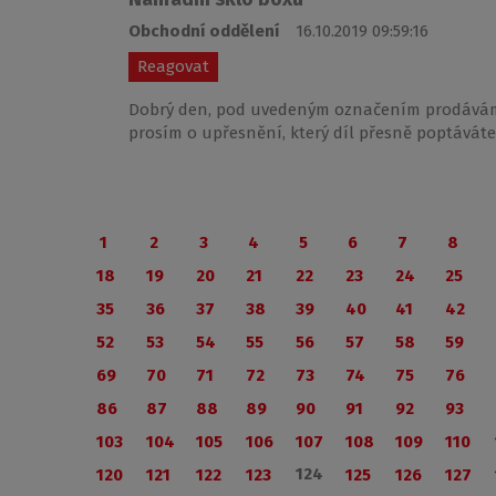
Obchodní oddělení
16.10.2019 09:59:16
Reagovat
Dobrý den, pod uvedeným označením prodáváme
prosím o upřesnění, který díl přesně poptáváte
1
2
3
4
5
6
7
8
18
19
20
21
22
23
24
25
35
36
37
38
39
40
41
42
52
53
54
55
56
57
58
59
69
70
71
72
73
74
75
76
86
87
88
89
90
91
92
93
103
104
105
106
107
108
109
110
124
120
121
122
123
125
126
127