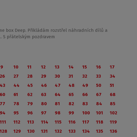
 box Deep. Přikládám rozstřel náhradních dílů a
.. S přátelským pozdravem
9
10
11
12
13
14
15
16
17
26
27
28
29
30
31
32
33
34
43
44
45
46
47
48
49
50
51
60
61
62
63
64
65
66
67
68
77
78
79
80
81
82
83
84
85
94
95
96
97
98
99
100
101
102
111
112
113
114
115
116
117
118
119
128
129
130
131
132
133
134
135
136