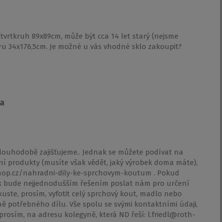
tvrtkruh 89x89cm, může být cca 14 let starý (nejsme
ěru 34x176,5cm. Je možné u vás vhodné sklo zakoupit?
la
louhodobě zajišťujeme.. Jednak se můžete podívat na
í produkty (musíte však vědět, jaký výrobek doma máte),
k-shop.cz/nahradni-dily-ke-sprchovym-koutum . Pokud
ak bude nejjednodušším řešením poslat nám pro určení
uste, prosím, vyfotit celý sprchový kout, madlo nebo
ně potřebného dílu. Vše spolu se svými kontaktními údaji,
osím, na adresu kolegyně, která ND řeší: l.friedl@roth-