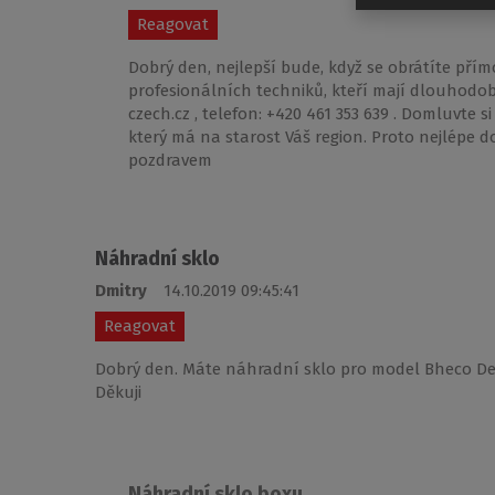
Reagovat
Dobrý den, nejlepší bude, když se obrátíte pří
profesionálních techniků, kteří mají dlouhodo
czech.cz , telefon: +420 461 353 639 . Domluvte s
který má na starost Váš region. Proto nejlépe d
pozdravem
Náhradní sklo
Dmitry
14.10.2019 09:45:41
Reagovat
Dobrý den. Máte náhradní sklo pro model Bheco Dee
Děkuji
Náhradní sklo boxu