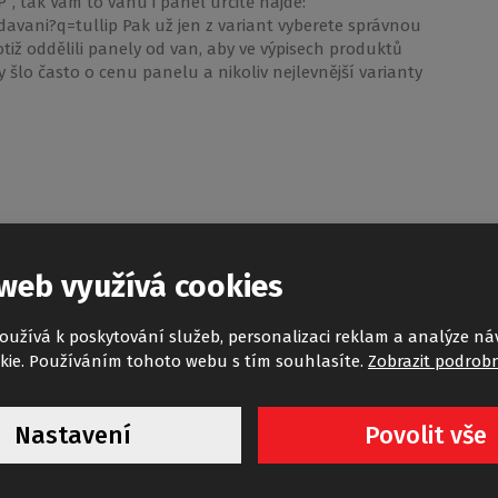
, tak Vám to vanu i panel určitě najde:
avani?q=tullip Pak už jen z variant vyberete správnou
totiž oddělili panely od van, aby ve výpisech produktů
šlo často o cenu panelu a nikoliv nejlevnější varianty
web využívá cookies
s telefonicky projednat postup výměny svislého rámového
ch poradit s postupem zpětné instalace/montáže
oužívá k poskytování služeb, personalizaci reklam a analýze ná
dem za informaci.
kie. Používáním tohoto webu s tím souhlasíte.
Zobrazit podrobn
Nastavení
Povolit vše