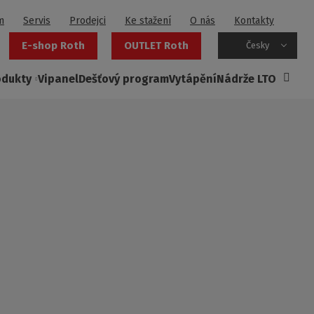
m
Servis
Prodejci
Ke stažení
O nás
Kontakty
E-shop Roth
OUTLET Roth
Česky
odukty
Vipanel
Dešťový program
Vytápění
Nádrže LTO