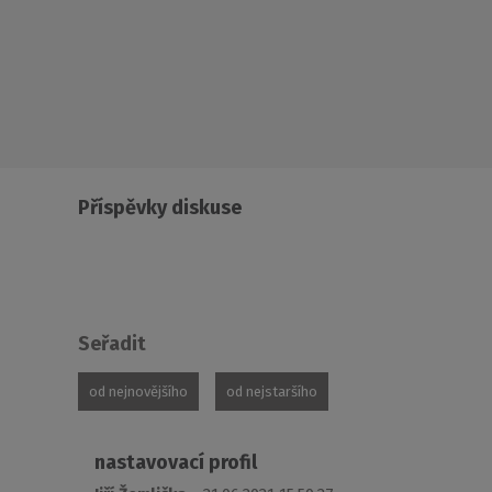
Příspěvky diskuse
Seřadit
od nejnovějšího
od nejstaršího
nastavovací profil