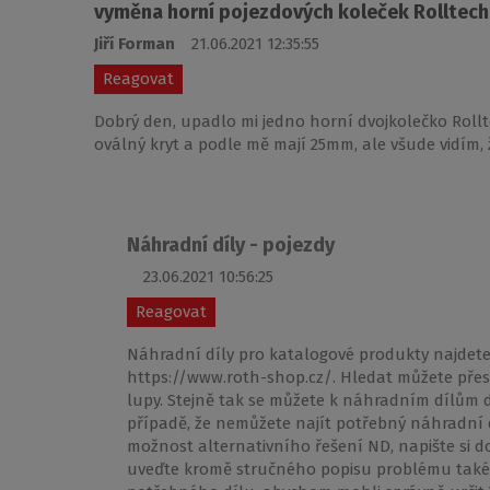
vyměna horní pojezdových koleček Rolltech
Jiří Forman
21.06.2021 12:35:55
Reagovat
Dobrý den, upadlo mi jedno horní dvojkolečko Rollt
oválný kryt a podle mě mají 25mm, ale všude vidím,
Náhradní díly - pojezdy
23.06.2021 10:56:25
Reagovat
Náhradní díly pro katalogové produkty najde
https://www.roth-shop.cz/. Hledat můžete pře
lupy. Stejně tak se můžete k náhradním dílům 
případě, že nemůžete najít potřebný náhradní díl
možnost alternativního řešení ND, napište si 
uveďte kromě stručného popisu problému také s