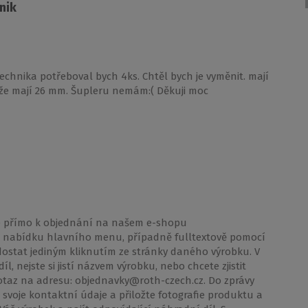
nik
echnika potřeboval bych 4ks. Chtěl bych je vyměnit. mají
 že mají 26 mm. Šupleru nemám:( Děkuji moc
te přímo k objednání na našem e-shopu
s nabídku hlavního menu, případně fulltextově pomocí
dostat jediným kliknutím ze stránky daného výrobku. V
, nejste si jistí názvem výrobku, nebo chcete zjistit
dotaz na adresu: objednavky@roth-czech.cz. Do zprávy
voje kontaktní údaje a přiložte fotografie produktu a