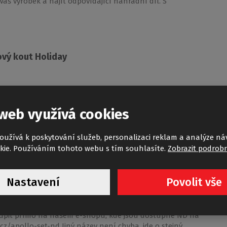
áš výrobek a najít odpovídající náhradní díl. S
vý kout Holiday
rchoveho koutu Holiday 80x80 (matne sklo) Je li
web využívá cookies
49
oužívá k poskytování služeb, personalizaci reklam a analýze ná
kie. Používáním tohoto webu s tím souhlasíte.
Zobrazit podrobn
Nastavení
Povolit vše
oupit přímo na našem e-shopu, kde jsou dostupné ND na
z/apollo-set-nd Jiný název není chyba, jde o stejný