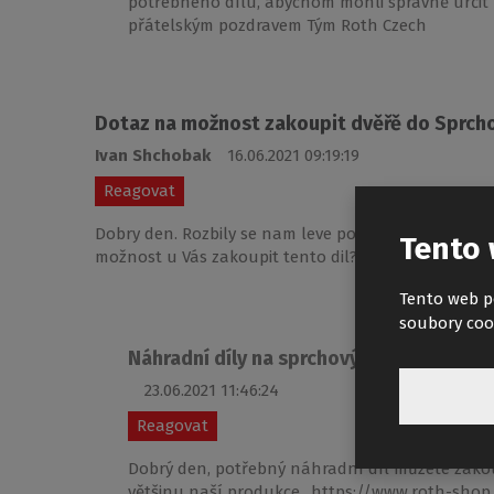
potřebného dílu, abychom mohli správně určit V
přátelským pozdravem Tým Roth Czech
Dotaz na možnost zakoupit dvěřě do Sprcho
Ivan Shchobak
16.06.2021 09:19:19
Reagovat
Dobry den. Rozbily se nam leve posuvne dvěřě od Sp
Tento 
možnost u Vás zakoupit tento dil? EAN 85910101374
Tento web p
soubory coo
Náhradní díly na sprchový kout HOLIDAY
23.06.2021 11:46:24
Reagovat
Dobrý den, potřebný náhradní díl můžete zak
většinu naší produkce.. https://www.roth-shop.c