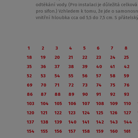
odtékání vody. (Pro instalaci je důležitá celkov
pro sifon.) Vzhledem k tomu, že jde o samonosn
vnitřní hloubka cca od 5,5 do 7,5 cm. S přátel
1
2
3
4
5
6
7
8
18
19
20
21
22
23
24
25
35
36
37
38
39
40
41
42
52
53
54
55
56
57
58
59
69
70
71
72
73
74
75
76
86
87
88
89
90
91
92
93
103
104
105
106
107
108
109
110
120
121
122
123
124
125
126
127
137
138
139
140
141
142
143
144
154
155
156
157
158
159
160
161