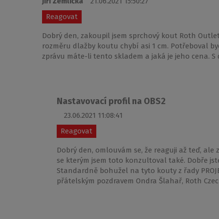
Jiří Žemlička
21.06.2021 15:50:27
Reagovat
Dobrý den, zakoupil jsem sprchový kout Roth Outlet O
rozměru dlažby koutu chybí asi 1 cm. Potřeboval bych
zprávu máte-li tento skladem a jaká je jeho cena. S
Nastavovací profil na OBS2
23.06.2021 11:08:41
Reagovat
Dobrý den, omlouvám se, že reaguji až teď, ale zj
se kterým jsem toto konzultoval také. Dobře jst
Standardně bohužel na tyto kouty z řady PROJE
přátelským pozdravem Ondra Šlahař, Roth Cze