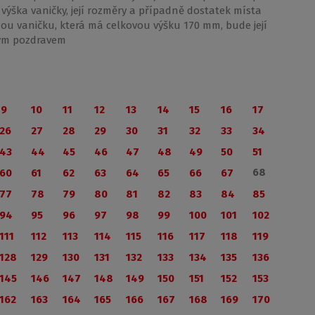
á výška vaničky, její rozměry a případně dostatek místa
ou vaničku, která má celkovou výšku 170 mm, bude její
ským pozdravem
9
10
11
12
13
14
15
16
17
26
27
28
29
30
31
32
33
34
43
44
45
46
47
48
49
50
51
68
60
61
62
63
64
65
66
67
77
78
79
80
81
82
83
84
85
94
95
96
97
98
99
100
101
102
111
112
113
114
115
116
117
118
119
128
129
130
131
132
133
134
135
136
145
146
147
148
149
150
151
152
153
162
163
164
165
166
167
168
169
170