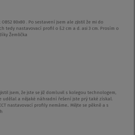
BS2 80x80 . Po sestavení jsem ale zjistil že mi do
 tedy nastavovací profil o š.2 cm a d. asi 3 cm. Prosím o
 díky Žemlička
istil jsem, že jste se již domluvil s kolegou technologem,
e udělal a nějaké náhradní řešení jste prý také získal.
CT nastavovací profily nemáme.. Mějte se pěkně a s
ch