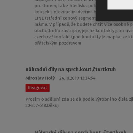
prostorem, tak z hlediska pohodlí vstupu i sn
kousek s otevíracími dveřmi: https://www.rolte
LINE (střední cenový segment) jednou z nejspol
máme. V případě, že budete chtít více osobně p
obchodního zástupce, jejichž kontakty jsou uve
czech.cz/kontakt (pod kontakty je mapka, ze kter
přátelským pozdravem
náhradní díly na sprch.kout,čtvrtkruh
Miroslav Holý
24.10.2019 13:34:54
Reagovat
Prosím o sdělení zda se dá podle výrobního čísla zji
20-357-518.Děkuji
Náhradní díly na sprch.kout, čtvrtkruh