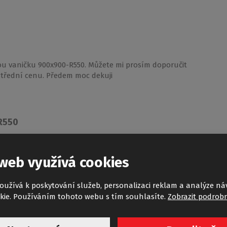
ou vaničku 900x900-R550. Můžete mi prosím doporučit
 střední cenu. Předem moc dekuji
 R550
web využívá cookies
brat pěkný čtvrtkruhový kout, stačí, když navštívíte
na našem e-shopu: https://www.roltechnik-
oužívá k poskytování služeb, personalizaci reklam a analýze ná
řesnění – první 4 kouty (řazení je od nejlevnějšího) –
kie. Používáním tohoto webu s tím souhlasíte.
Zobrazit podrobn
nákladové varianty sprchových koutů. Osobně bych
ve velikosti 900 (nesmontovaná varianta) pořídíte už za
ltechnik-shop.cz/llr2 Jinak pokud nemáte problém s