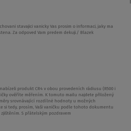
hovani stavajici vanicky Vas prosim o informaci, jaky ma
zastena. Za odpoved Vam predem dekuji./ Blazek
 nabízeli produkt CR4 v obou provedeních rádiusu (R500 i
aničky ověříte měřením. K tomuto mailu najdete přiložený
změry srovnávající rozdílné hodnoty u možných
te si tedy, prosím, Vaši vaničku podle tohoto dokumentu
m zjištěním. S přátelským pozdravem