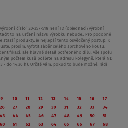
ýrobní číslo“ 20-357-518 není ID (objednací/výrobní
, stačit to na určení názvu výrobku nebude.. Pro podobné
e starší produkty, je nejlepší tento osvědčený postup: K
ste, prosím, vyfotit záběr celého sprchového koutu,
ntifikací, ale hlavně detail potřebného dílu. Vše spolu
vaným počtem kusů pošlete na adresu kolegyně, která ND
 693 - do 14:30 h). Určitě Vám, pokud to bude možné, rádi
9
10
11
12
13
14
15
16
17
26
27
28
29
30
31
32
33
34
43
44
45
46
47
48
49
50
51
60
61
62
63
64
65
66
67
68