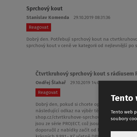
Sprchový kout
Stanislav Komenda
29.10.2019 08:31:36
Reagovat
Dobrý den. Potřebují sprchový kout na ctvrtkruhov
sprchový kout v ceně ve kategorii od nejlevnější po
Čtvrtkruhový sprchový kout s rádiusem
Ondřej Šlahař
29.10.2019 14:05:04
Reagovat
Tento 
Dobrý den, pokud si chcete opravdu pohodlně vy
následující odkaz na výběr těchto typů koutů 
Tento web p
shop.cz/ctvrtkruhove-sprchove-kouty Jen pro up
soubory coo
jsou ze série PROJECT, což jsou opravdu nízko
doporučil z nabídky začít od koutu LLR2, který 
krásných 9.891,- Kč včetně DPH. https://www.ro