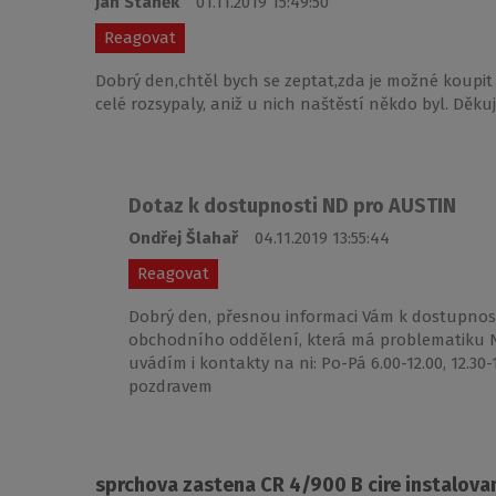
Jan Staněk
01.11.2019 15:49:50
Reagovat
Dobrý den,chtěl bych se zeptat,zda je možné koupi
celé rozsypaly, aniž u nich naštěstí někdo byl. Děku
Dotaz k dostupnosti ND pro AUSTIN
Ondřej Šlahař
04.11.2019 13:55:44
Reagovat
Dobrý den, přesnou informaci Vám k dostupnos
obchodního oddělení, která má problematiku ND 
uvádím i kontakty na ni: Po-Pá 6.00-12.00, 12.30
pozdravem
sprchova zastena CR 4/900 B cire instalova