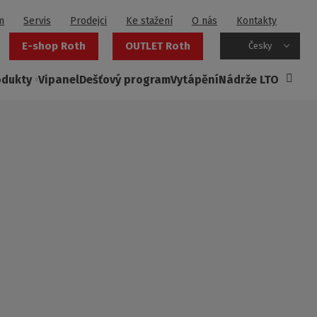
m
Servis
Prodejci
Ke stažení
O nás
Kontakty
E-shop Roth
OUTLET Roth
Česky
odukty
Vipanel
Dešťový program
Vytápění
Nádrže LTO