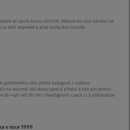
t dveře ke sprch.koutu AUSTIN ,900mm.Po roce užívání se
ji za Vaší odpověď a přeji hezký den.Staněk.
ti potřebného dílu předá kolegyně z našeho
na starosti. Váš dotaz jsem jí předal a zde pro jistotu
-14.30 +420 461 353 693 l.friedl@roth-czech.cz S přátelským
na v roce 1999