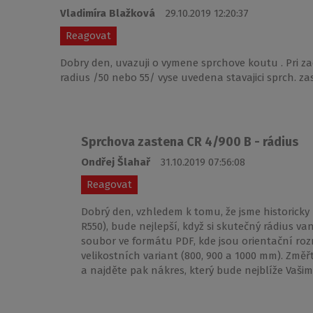
Vladimíra Blažková
29.10.2019 12:20:37
Reagovat
Dobry den, uvazuji o vymene sprchove koutu . Pri zac
radius /50 nebo 55/ vyse uvedena stavajici sprch. 
Sprchova zastena CR 4/900 B - rádius
Ondřej Šlahař
31.10.2019 07:56:08
Reagovat
Dobrý den, vzhledem k tomu, že jsme historicky
R550), bude nejlepší, když si skutečný rádius v
soubor ve formátu PDF, kde jsou orientační ro
velikostních variant (800, 900 a 1000 mm). Změř
a najděte pak nákres, který bude nejblíže Vaši