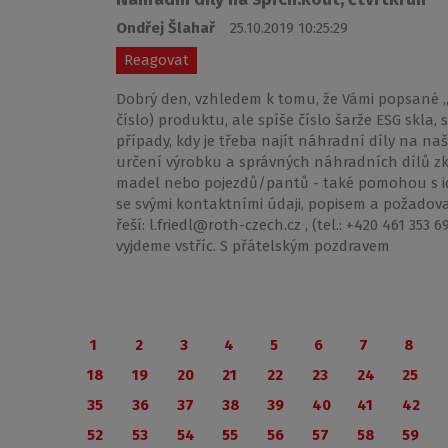
Ondřej Šlahař
25.10.2019 10:25:29
Reagovat
Dobrý den, vzhledem k tomu, že Vámi popsané „v
číslo) produktu, ale spíše číslo šarže ESG skla
případy, kdy je třeba najít náhradní díly na naš
určení výrobku a správných náhradních dílů zku
madel nebo pojezdů/pantů - také pomohou s ide
se svými kontaktními údaji, popisem a požado
řeší: l.friedl@roth-czech.cz , (tel.: +420 461 353
vyjdeme vstříc. S přátelským pozdravem
1
2
3
4
5
6
7
8
18
19
20
21
22
23
24
25
35
36
37
38
39
40
41
42
52
53
54
55
56
57
58
59