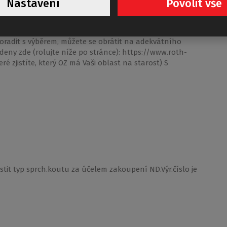
Nastavení
Povolit vše
adné údržby je skvělou volbou například tento odlehčený
chnik-shop.cz/tr2-light Obecně je produkce ze série TOWER
ehlivějších a také dlouhými roky prověřených, které
oradit s výběrem, můžete se obrátit na adekvátního
deny zde (rolujte níže po stránce): https://www.roth-
é zjistíte, který OZ má Vaši oblast na starost) S
stit typ sprch.koutu za účelem zakoupení ND.Výr.číslo je