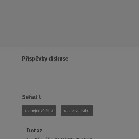
Příspěvky diskuse
Seřadit
od nejnovějšího
od nejstaršího
Dotaz