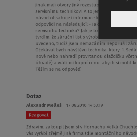
jinak mají otvory jiný rozestup. Já to musel řeš
servisnímu technikovi. A to jen proto, abyste n
návod obsahuje i informace k údržbě, zejména k
odpovědi na následující: - Jak je možný jedno
servisního technika? Jak je to tedy s tím nut
tvrdím, že záruční list s výrobkem dodán neby
uvedeno, tudíž jsem nemazáním neporušil záru
Očekával bych návštěvu technika, který: 1. Sed
nové nebo nahradí provrtanou dlaždičku včetn
úhradě) a vrátí mi kupní cenu, abych si mohl 
Těším se na odpověď.
Dotaz
Alexandr Melleš
17.08.2016 14:53:19
Reagovat
Zdravím, zakoupil jsem si v Hornachu Velká Chuchl
Vás vyrábí zřejmě jiná firma (dle montážního návodu)