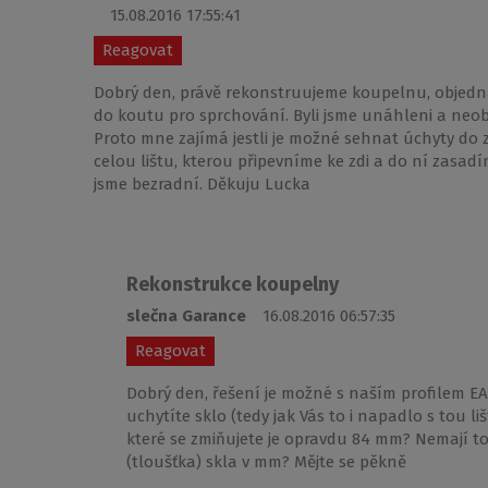
15.08.2016 17:55:41
Reagovat
Dobrý den, právě rekonstruujeme koupelnu, objednal
do koutu pro sprchování. Byli jsme unáhleni a neobj
Proto mne zajímá jestli je možné sehnat úchyty do z
celou lištu, kterou připevníme ke zdi a do ní zasa
jsme bezradní. Děkuju Lucka
Rekonstrukce koupelny
slečna Garance
16.08.2016 06:57:35
Reagovat
Dobrý den, řešení je možné s naším profilem EA
uchytíte sklo (tedy jak Vás to i napadlo s tou liš
které se zmiňujete je opravdu 84 mm? Nemají to 
(tloušťka) skla v mm? Mějte se pěkně