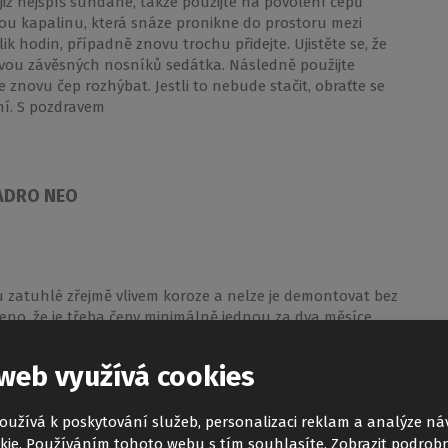
již nejspíš sundané, takže použijte na povolení čepů
ou kapalinu, která snáze pronikne do prostoru mezi
k hodin, případně znovu trochu přidejte. Ujistěte se, že
vou závěsných nosníků sedátka. Následně použijte
novu čep rozhýbat. Jestli to nebude stačit, obraťte se
ní. S pozdravem
VADRO NEO
sou zatuhlé zřejmě vlivem koroze a nelze je demontovat bez
deno, že je třeba čepy minimálně jednou za dva měsíce
odán, pouze faktura, která je postačující pro doložení
no z materiálů, které nevyžadují speciální údržbu a
web využívá cookies
do sprchového koutu a následně ho zase vyjmete.\" To
pravidelně mazat, jinak vyjmout nepůjde. 3) Montážní
y - Vyobrazení na první straně návordu je vzhůru
oužívá k poskytování služeb, personalizaci reklam a analýze ná
opitelně nutno přestřihnout a umístit s rozestupem,
kie. Používáním tohoto webu s tím souhlasíte.
Zobrazit podrobn