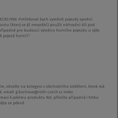
 ECR2/900. Potřeboval bych vyměnit pojezdy spodní
utu (který se již nevyrábí) použít náhradní díl pod
 případně pro budoucí výměnu horního pojezdu u výše
R pojezd horní\"
m, obraťte na kolegyni z obchodního oddělení, která má
á, email: g.kochova@roth-czech.cz nebo
rmaci k jakému produktu ND, přiložte případně i fotku
ějte se pěkně