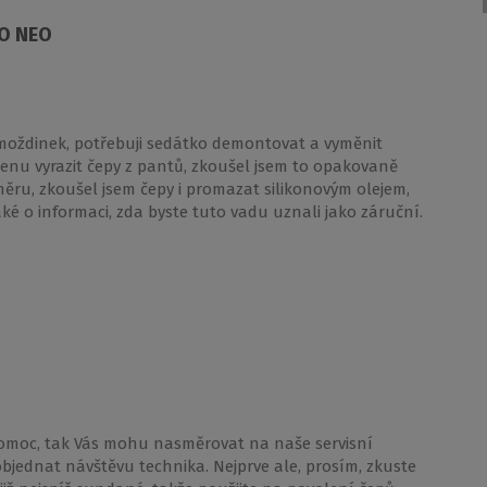
RO NEO
moždinek, potřebuji sedátko demontovat a vyměnit
enu vyrazit čepy z pantů, zkoušel jsem to opakovaně
měru, zkoušel jsem čepy i promazat silikonovým olejem,
ké o informaci, zda byste tuto vadu uznali jako záruční.
pomoc, tak Vás mohu nasměrovat na naše servisní
objednat návštěvu technika. Nejprve ale, prosím, zkuste