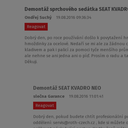
Demontáž sprchového sedátka SEAT KVAD
Ondřej Suchý
19.08.2016 09:36:34
Reagovat
Dobrý den, po roce používání došlo k povytažení h
hmoždinky za ocelové. Nedaří se mi ale za žádnou c
kladivem a pak i palicí za pomoci tyče menšího prů
ale nehne se ani jedna ani o píď. Prosím o radu a ta
Děkuji.
Demontáž SEAT KVADRO NEO
slečna Garance
19.08.2016 11:01:41
Reagovat
Dobrý den, pokud budete chtít profesionální 
oddělení: servis@roth-czech.cz , kde si můžete 