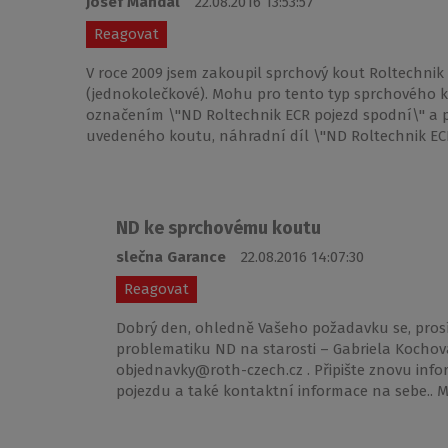
Josef Mahdal
22.08.2016 13:53:57
Reagovat
V roce 2009 jsem zakoupil sprchový kout Roltechnik
(jednokolečkové). Mohu pro tento typ sprchového ko
označením \"ND Roltechnik ECR pojezd spodní\" a
uvedeného koutu, náhradní díl \"ND Roltechnik EC
ND ke sprchovému koutu
slečna Garance
22.08.2016 14:07:30
Reagovat
Dobrý den, ohledně Vašeho požadavku se, prosí
problematiku ND na starosti – Gabriela Kochov
objednavky@roth-czech.cz . Připište znovu info
pojezdu a také kontaktní informace na sebe.. M