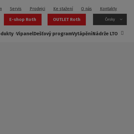
m
Servis
Prodejci
Ke stažení
O nás
Kontakty
E-shop Roth
OUTLET Roth
Česky
odukty
Vipanel
Dešťový program
Vytápění
Nádrže LTO