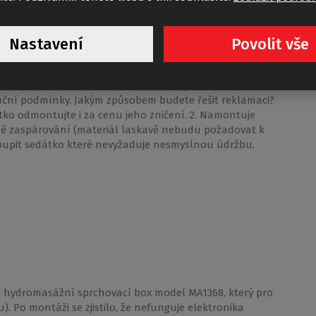
it výměnou dlaždičky a to samé se prý stalo i vašemu
emuseli pro šablonu použít větší kus papíru. 4) Montážní
 čištění, ale o mazání tam opět není ani slovo. Žádám o
Nastavení
Povolit vše
značný rozpor mezi popisem výrobku a tvrzením vašeho
ným pravidelným mazáním? - Pokud je mazání nutné,
l a v montážním návodu ani v popisu výrobku není
ční podmínky. Jakým způsobem budete řešit reklamaci?
átko odmontujte i za cenu jeho zničení. 2. Namontuje
ě zaspárování (materiál laskavě nebudu požadovat k
koupit sedátko které nevyžaduje nesmyslnou údržbu.
e hydromasážní sprchovací box model MA1368, který pro
. Po montáži se zjistilo, že nefunguje elektronika