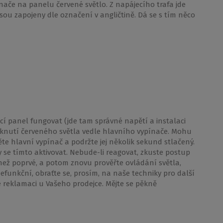
ypinače na panelu červené světlo. Z napájecího trafa jde
jsou zapojeny dle označení v angličtině. Dá se s tím něco
cí panel fungovat (jde tam správné napětí a instalaci
bliknutí červeného světla vedle hlavního vypínače. Mohu
te hlavní vypínač a podržte jej několik sekund stlačený.
se tímto aktivovat. Nebude-li reagovat, zkuste postup
než poprvé, a potom znovu prověřte ovládání světla,
efunkční, obraťte se, prosím, na naše techniky pro další
e reklamaci u Vašeho prodejce. Mějte se pěkně