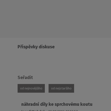
Příspěvky diskuse
Seřadit
od nejnovějšího
od nejstaršího
náhradní díly ke sprchovému koutu