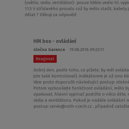
(světlo, radio, ventilátor)- pouze bliklo vedle hl. v
11.5 V střídavého proudu což by mělo stačit, kabely 
dělat ? Děkuji za odpověď.
HM box - ovládání
slečna Garance
19.08.2016 09:22:11
Reagovat
Dobrý den, podle toho, co píšete, by měl ovláda
jste také kontroloval), indikátorem je už ono 
Vám proto doporučit následující postup: stiskně
Potom vyzkoušejte funkčnost ovládání, mělo by 
opakovat, hlavní vypínač podržte o něco déle, 
rádia a ventilátoru. Pokud je nadále ovládání n
postup: servis@roth-czech.cz , případně založt