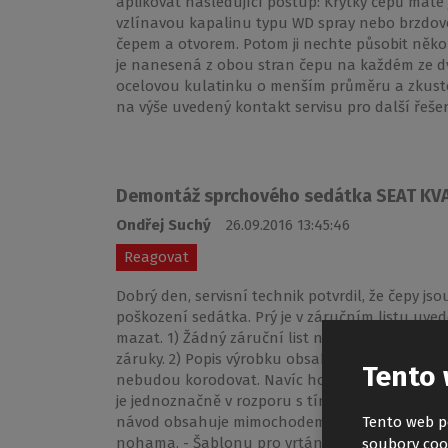
aplikovat následující postup: Krytky čepů máte 
vzlínavou kapalinu typu WD spray nebo brzdov
čepem a otvorem. Potom ji nechte působit několi
je nanesená z obou stran čepu na každém ze d
ocelovou kulatinku o menším průměru a zkuste z
na výše uvedený kontakt servisu pro další řeše
Demontáž sprchového sedátka SEAT K
Ondřej Suchý
26.09.2016 13:45:46
Reagovat
Dobrý den, servisní technik potvrdil, že čepy j
poškození sedátka. Prý je v záručním listu uve
mazat. 1) Žádný záruční list nebyl s výrobkem d
záruky. 2) Popis výrobku obsahuje: \" Je vyrobe
Tento 
nebudou korodovat. Navíc ho snadno upevníte 
je jednoznačně v rozporu s tím, že je třeba ho 
návod obsahuje mimochodem chyby a nedostatk
Tento web p
nohama. - Šablonu pro vrtání otvorů je nepoch
soubory coo