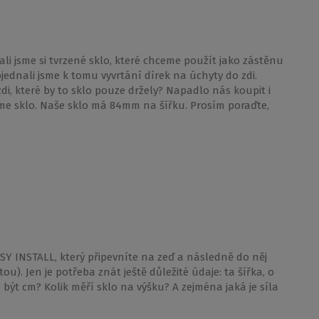
i jsme si tvrzené sklo, které chceme použít jako zástěnu
ednali jsme k tomu vyvrtání dírek na úchyty do zdi.
di, které by to sklo pouze držely? Napadlo nás koupit i
díme sklo. Naše sklo má 84mm na šířku. Prosím poraďte,
SY INSTALL, který připevníte na zeď a následně do něj
tou). Jen je potřeba znát ještě důležité údaje: ta šířka, o
být cm? Kolik měří sklo na výšku? A zejména jaká je síla