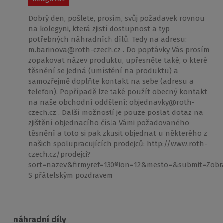
Dobrý den, pošlete, prosím, svůj požadavek rovnou
na kolegyni, která zjistí dostupnost a typ
potřebných náhradních dílů. Tedy na adresu:
m.barinova@roth-czech.cz . Do poptávky Vás prosím
zopakovat název produktu, upřesněte také, o které
těsnění se jedná (umístění na produktu) a
samozřejmě doplňte kontakt na sebe (adresu a
telefon). Popřípadě lze také použít obecný kontakt
na naše obchodní oddělení: objednavky@roth-
czech.cz . Další možností je pouze poslat dotaz na
zjištění objednacího čísla Vámi požadovaného
těsnění a toto si pak zkusit objednat u některého z
našich spolupracujících prodejců: http://www.roth-
czech.cz/prodejci?
sort=nazev&firmyref=130®ion=12&mesto=&submit=Zobra
S přátelským pozdravem
náhradní díly