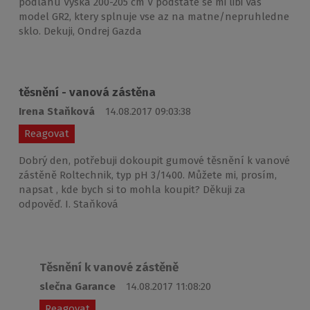
podlahu Vyska 200-205 cm V podstate se mi libi Vas
model GR2, ktery splnuje vse az na matne/nepruhledne
sklo. Dekuji, Ondrej Gazda
těsnění - vanová zástěna
Irena Staňková
14.08.2017 09:03:38
Reagovat
Dobrý den, potřebuji dokoupit gumové těsnění k vanové
zástěně Roltechnik, typ pH 3/1400. Můžete mi, prosím,
napsat , kde bych si to mohla koupit? Děkuji za
odpověď. I. Staňková
Těsnění k vanové zástěně
slečna Garance
14.08.2017 11:08:20
Reagovat