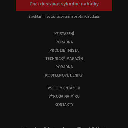
Chci dostávat výhodné nabídky
jejich
kombinací.
Z
Souhlasím se zpracováním
osobních údajů
.
kapacitních
důvodů
KE STAŽENÍ
byste
měli
PORADNA
dostat
PRODEJNÍ MÍSTA
odbornou
odpověď
TECHNICKÝ MAGAZÍN
do
PORADNA
3
KOUPELNOVÉ DENÍKY
dnů.
VŠE O MONTÁŽÍCH
VÝROBA NA MÍRU
KONTAKTY