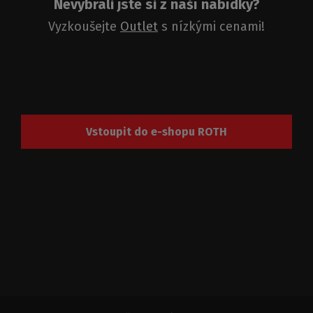
Nevybrali jste si z naší nabídky?
Vyzkoušejte
Outlet
s nízkými cenami!
Vstoupit do e-shopu ROTH