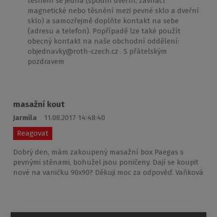
těsnění se jedná (spodní dveřní, zavírací
magnetické nebo těsnění mezi pevné sklo a dveřní
sklo) a samozřejmě doplňte kontakt na sebe
(adresu a telefon). Popřípadě lze také použít
obecný kontakt na naše obchodní oddělení:
objednavky@roth-czech.cz . S přátelským
pozdravem
masažní kout
Jarmila
11.08.2017 14:48:40
Reagovat
Dobrý den, mám zakoupený masažní box Paegas s
pevnými stěnami, bohužel jsou poničeny. Dají se koupit
nové na vaničku 90x90? Děkuji moc za odpověď. Vaňková
Masážní box PAEGAS