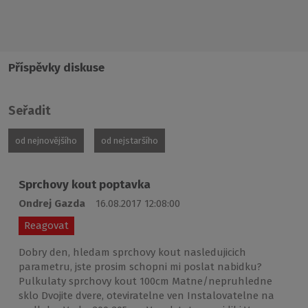
Příspěvky diskuse
Seřadit
od nejnovějšího
od nejstaršího
Sprchovy kout poptavka
Ondrej Gazda
16.08.2017 12:08:00
Reagovat
Dobry den, hledam sprchovy kout nasledujicich
parametru, jste prosim schopni mi poslat nabidku?
Pulkulaty sprchovy kout 100cm Matne/nepruhledne
sklo Dvojite dvere, oteviratelne ven Instalovatelne na