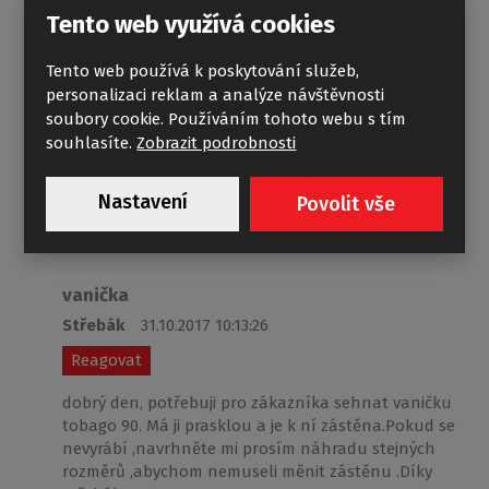
Tento web využívá cookies
Obchodní oddělení
14.08.2017 10:57:06
Reagovat
Tento web používá k poskytování služeb,
personalizaci reklam a analýze návštěvnosti
Dobrý den, Zadní stěny na box PAEGAS ND01-0473
soubory cookie. Používáním tohoto webu s tím
zadní bok pravý vrtaný pro poličku - DPC 1890,-kč
souhlasíte.
Zobrazit podrobnosti
bez DPH ND01-0472 zadní bok levý vrtaný pro ruční
sprchu - DPC 1890,-kč bez DPH již bohužel není
možné objednat. Přeji pěkný den
Nastavení
Povolit vše
vanička
Střebák
31.10.2017 10:13:26
Reagovat
dobrý den, potřebuji pro zákazníka sehnat vaničku
tobago 90. Má ji prasklou a je k ní zástěna.Pokud se
nevyrábí ,navrhněte mi prosím náhradu stejných
rozměrů ,abychom nemuseli měnit zástěnu .Díky