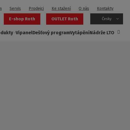
m
Servis
Prodejci
Ke stažení
O nás
Kontakty
E-shop Roth
OUTLET Roth
Česky
odukty
Vipanel
Dešťový program
Vytápění
Nádrže LTO