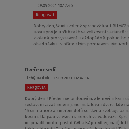
29.09.2021 10:17:46
Reagovat
Dobrý den, Vámi zvolený sprchový kout BHMC2 
Dostupný je určitě také ve velikostní variantě 9
zvolená pro vystavení. Každopádně, pokud ho ne
objednávku.. S přátelským pozdravem Tým Roth
Dveře nesedí
Tichý Radek
15.09.2021 14:34:34
Reagovat
Dobrý den ! Předem se omlouvám, ale nevím kam už 
sestavení a zatmelení jsme instalovali dveře, kde n
15 cm nahoře a směrem dolů se škvíra zvětšuje až na
boční skla jsou ve všech směrech ve vodováze. Spr
mi poradil, mohu poslat (WhatsApp, Viber, mail) fot
takto obtěžuji ! Za příp. pomoc předem děkuji ! Tichý