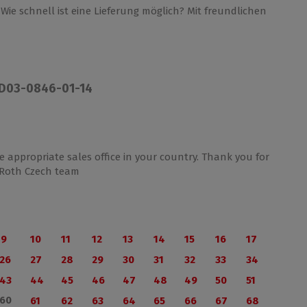
Wie schnell ist eine Lieferung möglich? Mit freundlichen
ND03-0846-01-14
 appropriate sales office in your country. Thank you for
s Roth Czech team
9
10
11
12
13
14
15
16
17
26
27
28
29
30
31
32
33
34
43
44
45
46
47
48
49
50
51
60
61
62
63
64
65
66
67
68