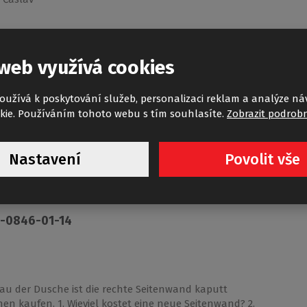
web využívá cookies
oužívá k poskytování služeb, personalizaci reklam a analýze ná
kie. Používáním tohoto webu s tím souhlasíte.
Zobrazit podrobn
 oddělení, kde máme zkušené techniky.. servis@roth-
e: https://www.roth-czech.cz/kontakt S přátelským
Nastavení
Povolit vše
3-0846-01-14
 der Dusche ist die rechte Seitenwand kaputt
n kaufen. 1. Wieviel kostet eine neue Seitenwand? 2.