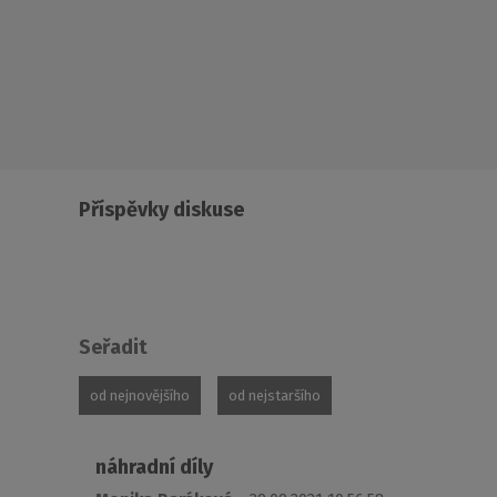
Příspěvky diskuse
Seřadit
od nejnovějšího
od nejstaršího
náhradní díly