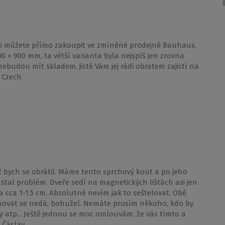
si můžete přímo zakoupit ve zmíněné prodejně Bauhaus.
00 × 900 mm, ta větší varianta byla nejspíš jen zrovna
budou mít skladem, jistě Vám jej rádi obratem zajistí na
 Czech
bych se obrátil. Máme tento sprchový kout a po jeho
astal problém. Dveře sedí na magnetických lištách asi jen
 cca 1-1.5 cm. Absolutně nevím jak to seštelovat. Obě
chovat se nedá, bohužel. Nemáte prosím někoho, kdo by
ky atp... Ještě jednou se moc omlouvám, že vás tímto a
, Čáslav