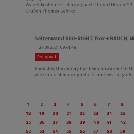
Wieviel kostet die Lieferung nach Utena/Litauen? 3. 
Grüßen Thomas Gehrke
Seitenwand 900-RIGHT, Elox + RAUCH, 
29.09.2021 09:41:48
Reagovat
Good day, the inquiry has been forwarded to the
your interest in our products and best regard
1
2
3
4
5
6
7
8
18
19
20
21
22
23
24
25
35
36
37
38
39
40
41
42
52
53
54
55
56
57
58
59