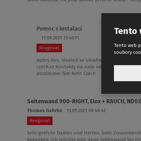
Pomoc s instalací
Tento 
17.09.2021 13:40:11
Tento web p
Reagovat
soubory coo
Dobrý den, Ideálně se obraťte na naše servisní
czech.cz Kontakty na naše oddělení najdete zd
pozdravem Tým Roth Czech
Seitenwand 900-RIGHT, Elox + RAUCH, ND0
Thomas Gehrke
13.09.2021 09:40:42
Reagovat
Sehr geehrte Damen und Herren, beim Zusammenbau
gegangen. Ich möchte eine neue Seitenwand bei Ihne