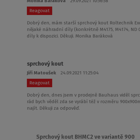
Monika Baráková
29.09.2021 10:56:58
Reagovat
Dobrý den, mám starší sprchový kout Roltechnik Ex
nějaké náhradní díly (konkrétně M4175, M4174, ND 01
díly k dispozici. Děkuji. Monika Baráková
sprchový kout
Jiří Matoušek
24.09.2021 11:25:04
Reagovat
Dobrý den, dnes jsem v prodejně Bauhaus viděl sp
rád bych věděl zda se vyrábí též v rozměru 900x900
najít. Děkuji za odpověď.
Sprchový kout BHMC2 ve variantě 900