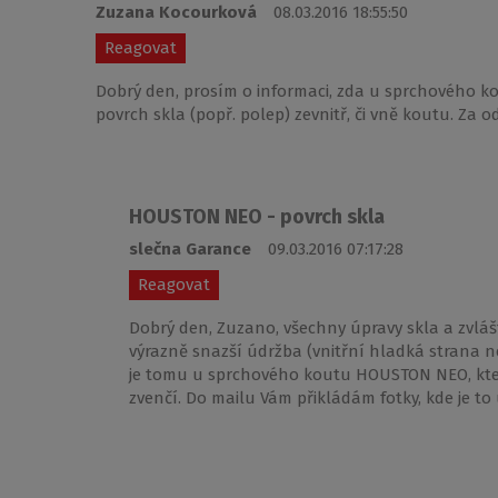
Zuzana Kocourková
08.03.2016 18:55:50
Reagovat
Dobrý den, prosím o informaci, zda u sprchového k
povrch skla (popř. polep) zevnitř, či vně koutu. Za 
HOUSTON NEO - povrch skla
slečna Garance
09.03.2016 07:17:28
Reagovat
Dobrý den, Zuzano, všechny úpravy skla a zvlášť t
výrazně snazší údržba (vnitřní hladká strana n
je tomu u sprchového koutu HOUSTON NEO, kter
zvenčí. Do mailu Vám přikládám fotky, kde je to