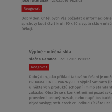
Josef Štefaňák
22.03.2016 14:28:03
Reagovat
Dobrý den, Chtěl bych Vás požádat o informaci ohl
sprchový kout čtvrt kruh 90 x 90 a výplň sklo v mlé
Děkuji.
Výplně - mléčná skla
slečna Garance
22.03.2016 15:08:52
Reagovat
Dobrý den, jako příklad takového řešení je mož
PROXIMA LINE – PXR2N/900 s výplní Satinato (le
u některých produktů schopní i mimo standard
zakázku. Obraťte se s konkrétnějšími požadavky
provedení, cenový rozsah, nebo např. bezbarié
objednavky@roth-czech.cz , odkud získáte ucel