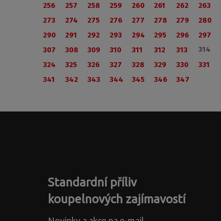
256
257
258
259
260
261
262
263
273
274
275
276
277
278
279
280
290
291
292
293
294
295
296
297
314
307
308
309
310
311
312
313
324
325
326
327
328
329
330
331
341
342
343
344
345
346
347
Standardní příliv
koupelnových zajímavostí
Novinky a akce na e-mail