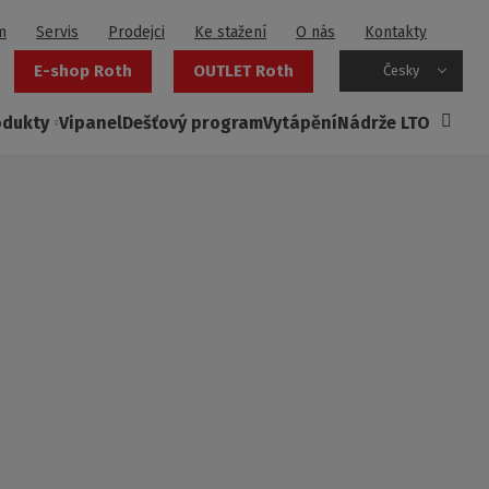
m
Servis
Prodejci
Ke stažení
O nás
Kontakty
E-shop Roth
OUTLET Roth
Česky
odukty
Vipanel
Dešťový program
Vytápění
Nádrže LTO