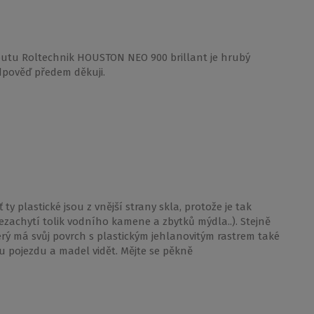
outu Roltechnik HOUSTON NEO 900 brillant je hrubý
odpověď předem děkuji.
y plastické jsou z vnější strany skla, protože je tak
ezachytí tolik vodního kamene a zbytků mýdla..). Stejně
ý má svůj povrch s plastickým jehlanovitým rastrem také
 u pojezdu a madel vidět. Mějte se pěkně