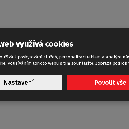
web využívá cookies
ut F 23-800x800 WHITE PROFILE/PRIN. Děkuji
oužívá k poskytování služeb, personalizaci reklam a analýze ná
kie. Používáním tohoto webu s tím souhlasíte.
Zobrazit podrobn
Nastavení
Povolit vše
lem v příloze. Mějte se hezky