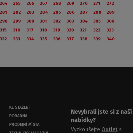
264
265
266
267
268
269
270
271
272
281
282
283
284
285
286
287
288
289
298
299
300
301
302
303
304
305
306
315
316
317
318
319
320
321
322
323
332
333
334
335
336
337
338
339
340
KE STAŽENÍ
Nevybrali jste si z naší
PORADNA
nabídky?
PRODEJNÍ MÍSTA
Vyzkoušejte
Outlet
s