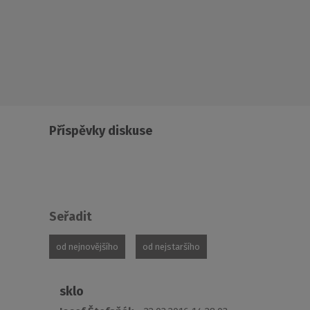
Příspěvky diskuse
Seřadit
od nejnovějšího
od nejstaršího
sklo