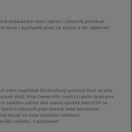
edně dodávaných skel ( výplně ) Zákazník potřebuje
čné barvě ( popřípadě plast ) je možné u Vás objednat?
né uvést například čtvrtkruhový sprchový kout ze série
ptané sklo): http://www.roth-czech.cz/pxr2n Jinak jsme
ní nabídku udělat Vám takový výrobek jako ATYP na
 (jestli si zákazník přeje rámové nebo bezrámové
rový vstup) na naše obchodní oddělení:
enější nabídku. S pozdravem