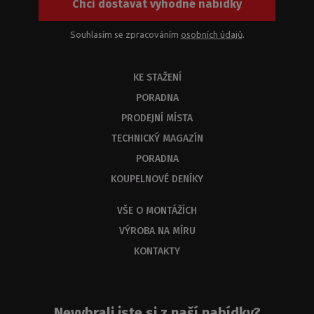
Chci dostávat výhodné nabídky
jejich
kombinací.
Z
Souhlasím se zpracováním
osobních údajů
.
kapacitních
důvodů
KE STAŽENÍ
byste
měli
PORADNA
dostat
PRODEJNÍ MÍSTA
odbornou
odpověď
TECHNICKÝ MAGAZÍN
do
PORADNA
3
KOUPELNOVÉ DENÍKY
dnů.
VŠE O MONTÁŽÍCH
VÝROBA NA MÍRU
KONTAKTY
Nevybrali jste si z naší nabídky?