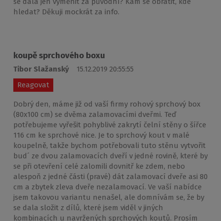
se dala jen vyměnit za původní? Kam se obrátit, kde
hledat? Děkuji mockrát za info.
koupě sprchového boxu
Tibor Slažanský
15.12.2019 20:55:55
Reagovat
Dobrý den, máme již od vaší firmy rohový sprchový box
(80x100 cm) se dvěma zalamovacími dveřmi. Teď
potřebujeme vyřešit pohyblivé zakrytí čelní stěny o šířce
116 cm ke sprchové nice. Je to sprchový kout v malé
koupelně, takže bychom potřebovali tuto stěnu vytvořit
bud´ ze dvou zalamovacích dveří v jedné rovině, které by
se při otevření celé zalomili dovnitř ke zdem, nebo
alespoň z jedné části (pravé) dát zalamovací dveře asi 80
cm a zbytek zleva dveře nezalamovací. Ve vaší nabídce
jsem takovou variantu nenašel, ale domnívám se, že by
se dala složit z dílů, které jsem viděl v jiných
kombinacích u navržených sprchových koutů. Prosím