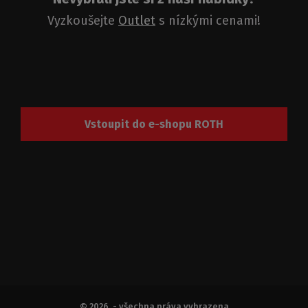
Vyzkoušejte
Outlet
s nízkými cenami!
Vstoupit do e-shopu ROTH
© 2026, - všechna práva vyhrazena