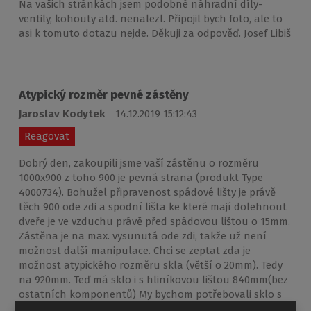
Na vašich stránkách jsem podobné náhradní díly-
ventily, kohouty atd. nenalezl. Připojil bych foto, ale to
asi k tomuto dotazu nejde. Děkuji za odpověď. Josef Libiš
Atypický rozměr pevné zástěny
Jaroslav Kodytek
14.12.2019 15:12:43
Reagovat
Dobrý den, zakoupili jsme vaší zástěnu o rozměru
1000x900 z toho 900 je pevná strana (produkt Type
4000734). Bohužel připravenost spádové lišty je právě
těch 900 ode zdi a spodní lišta ke které mají dolehnout
dveře je ve vzduchu právě před spádovou lištou o 15mm.
Zástěna je na max. vysunutá ode zdi, takže už není
možnost další manipulace. Chci se zeptat zda je
možnost atypického rozměru skla (větší o 20mm). Tedy
na 920mm. Teď má sklo i s hliníkovou lištou 840mm(bez
ostatních komponentů) My bychom potřebovali sklo s
hliníkovou lištou 860mm. S pozdravem K.