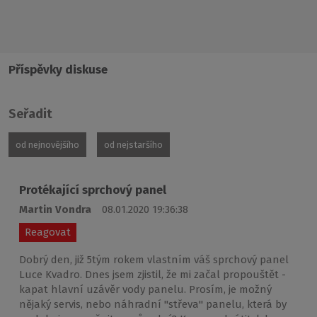
Příspěvky diskuse
Seřadit
od nejnovějšího
od nejstaršího
Protékající sprchový panel
Martin Vondra
08.01.2020 19:36:38
Reagovat
Dobrý den, již 5tým rokem vlastním váš sprchový panel
Luce Kvadro. Dnes jsem zjistil, že mi začal propouštět -
kapat hlavní uzávěr vody panelu. Prosím, je možný
nějaký servis, nebo náhradní "střeva" panelu, která by