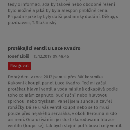
tedy o informaci, zda by takové nebo obdobné řešení
bylo možné a jaká by byla alespoň přibližně cena.
Případně jaké by byly další podmínky dodání. Děkuji, s
pozdravem, T. Slažanský
protékající ventil u Luce Kvadro
Josef Libiš
15.12.2019 09:48:46
Reagovat
Dobrý den, v roce 2012 jsem si přes MK keramika
Rakovník koupil panel Luce Kvadro. Teď mi začal
protékat hlavní ventil a voda mi silně odkapává podle
toho co mám zapnuto, buď ruční nebo hlavovou
sprchou, nebo tryskami. Panel jsem sundal a zavřel
roháčky. Dá se u vás ventil koupit nebo se to musí
pouze přes nějakého servisáka, v okolí Berouna nikdo
asi není. Ona užíváním je i dost zkorodovaná hlavice
ventilu (loupe se), tak bych stejně potřeboval celý ventil.