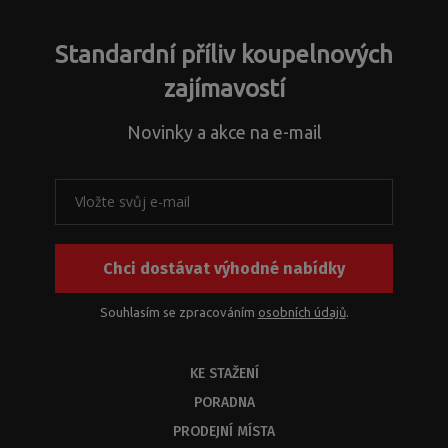
nestandardních
záležitosti.
atypických
Standardní příliv koupelnových
řešení
a
zajímavostí
s
problematikou
Novinky a akce na e-mail
instalačních
rozměrů
k
našim
produktům
nebo
Chci dostávat výhodné nabídky
jejich
kombinací.
Z
Souhlasím se zpracováním
osobních údajů
.
kapacitních
důvodů
KE STAŽENÍ
byste
měli
PORADNA
dostat
PRODEJNÍ MÍSTA
odbornou