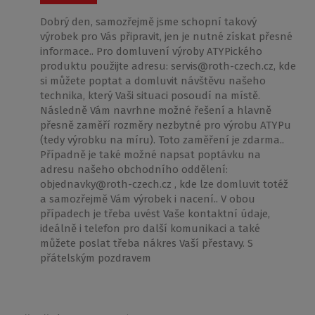
Dobrý den, samozřejmě jsme schopní takový
výrobek pro Vás připravit, jen je nutné získat přesné
informace.. Pro domluvení výroby ATYPického
produktu použijte adresu: servis@roth-czech.cz, kde
si můžete poptat a domluvit návštěvu našeho
technika, který Vaši situaci posoudí na místě.
Následně Vám navrhne možné řešení a hlavně
přesně zaměří rozměry nezbytné pro výrobu ATYPu
(tedy výrobku na míru). Toto zaměření je zdarma..
Případně je také možné napsat poptávku na
adresu našeho obchodního oddělení:
objednavky@roth-czech.cz , kde lze domluvit totéž
a samozřejmě Vám výrobek i nacení.. V obou
případech je třeba uvést Vaše kontaktní údaje,
ideálně i telefon pro další komunikaci a také
můžete poslat třeba nákres Vaší přestavy. S
přátelským pozdravem