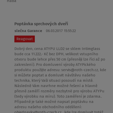
Haba
Poptávka sprchových dveří
slečna Garance
06.03.2017 15:55:22
Reagovat
Dobrý den, cena ATYPU LLD2 se sklem Intimglass
bude cca 11.222,- Kč bez DPH, velikost vstupního
otvoru bude lehce přes 50 cm (přesněji lze říci až po
zakreslení). Pro domluvení výroby ATYPického
produktu použijte adresu: servis@roth-czech.cz, kde
si můžete poptat a domluvit návštěvu našeho
technika, který Vaši situaci posoudí na místě.
Následně Vám navrhne možné řešení a hlavně
přesně zaměří rozměry nezbytné pro výrobu ATYPu
(tedy výrobku na míru). Toto zaměření je zdarma..
Případně je také možné napsat poptávku na
adresu našeho obchodního oddělení:
objednavky@roth-czech.cz , kde lze domluvit totéž..