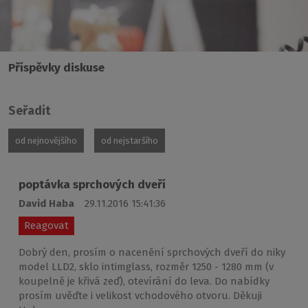
Příspěvky diskuse
Seřadit
od nejnovějšího
od nejstaršího
poptávka sprchových dveří
David Haba
29.11.2016 15:41:36
Reagovat
Dobrý den, prosím o nacenění sprchových dveří do niky
model LLD2, sklo intimglass, rozměr 1250 - 1280 mm (v
koupelně je křivá zeď), otevírání do leva. Do nabídky
prosím uvěďte i velikost vchodového otvoru. Děkuji