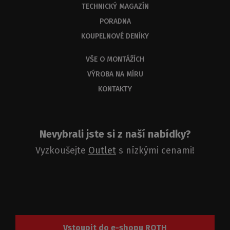
odpověď
TECHNICKÝ MAGAZÍN
do
PORADNA
3
KOUPELNOVÉ DENÍKY
dnů.
VŠE O MONTÁŽÍCH
VÝROBA NA MÍRU
KONTAKTY
Nevybrali jste si z naší nabídky?
Vyzkoušejte
Outlet
s nízkými cenami!
Vstoupit do e-shopu ROTH