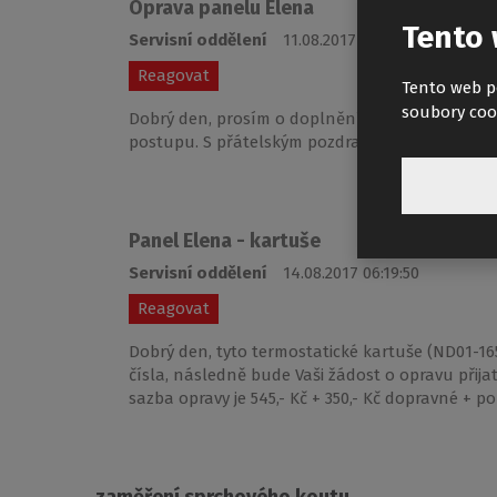
Oprava panelu Elena
Tento 
Servisní oddělení
11.08.2017 07:46:14
Reagovat
Tento web p
soubory coo
Dobrý den, prosím o doplnění fotky termostati
postupu. S přátelským pozdravem
Panel Elena - kartuše
Servisní oddělení
14.08.2017 06:19:50
Reagovat
Dobrý den, tyto termostatické kartuše (ND01-1
čísla, následně bude Vaši žádost o opravu přij
sazba opravy je 545,- Kč + 350,- Kč dopravné + p