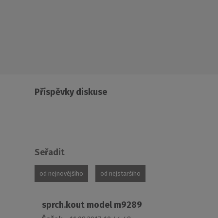
Příspěvky diskuse
Seřadit
od nejnovějšího
od nejstaršího
sprch.kout model m9289