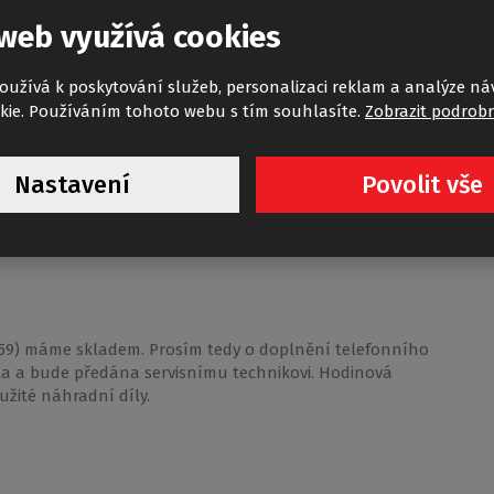
web využívá cookies
oužívá k poskytování služeb, personalizaci reklam a analýze ná
kie. Používáním tohoto webu s tím souhlasíte.
Zobrazit podrobn
cké kartuše. Následně Vás budeme informovat o dalším
Nastavení
Povolit vše
659) máme skladem. Prosím tedy o doplnění telefonního
ata a bude předána servisnímu technikovi. Hodinová
oužité náhradní díly.