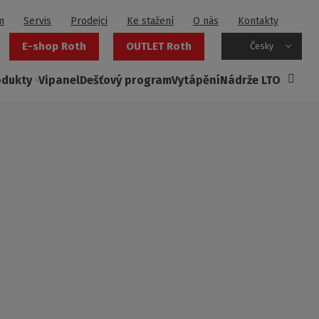
m
Servis
Prodejci
Ke stažení
O nás
Kontakty
E-shop Roth
OUTLET Roth
Česky
odukty
Vipanel
Dešťový program
Vytápění
Nádrže LTO