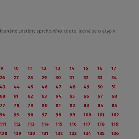
kleněné zástěny sprchového koutu, jedná se o atyp v
9
10
11
12
13
14
15
16
17
26
27
28
29
30
31
32
33
34
43
44
45
46
47
48
49
50
51
60
61
62
63
64
65
66
67
68
77
78
79
80
81
82
83
84
85
94
95
96
97
98
99
100
101
102
111
112
113
114
115
116
117
118
119
128
129
130
131
132
133
134
135
136