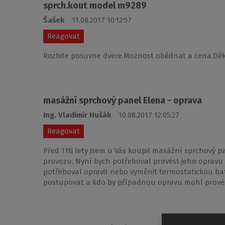
sprch.kout model m9289
Šašek
11.08.2017 10:12:57
Reagovat
Rozbite posuvne dvere.Moznost obědnat a cena.Děku
masážní sprchový panel Elena - oprava
Ing. Vladimír Hušák
10.08.2017 12:05:27
Reagovat
Před 11ti lety jsem u Vás koupil masážní sprchový 
provozu. Nyní bych potřeboval provést jeho opravu
potřeboval opravit nebo vyměnit termostatickou bate
postupovat a kdo by případnou opravu mohl provés