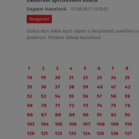
zaměření sprchového koutu
Dagmar Hanelová
07.08.2017 12:15:01
Reagovat
Dobrý den měla bych zájem o bezplatné zaměření s
podkroví. Předem děkuji Hanelová
1
2
3
4
5
6
7
8
18
19
20
21
22
23
24
25
35
36
37
38
39
40
41
42
52
53
54
55
56
57
58
59
69
70
71
72
73
74
75
76
86
87
88
89
90
91
92
93
103
104
105
106
107
108
109
110
120
121
122
123
124
125
126
127