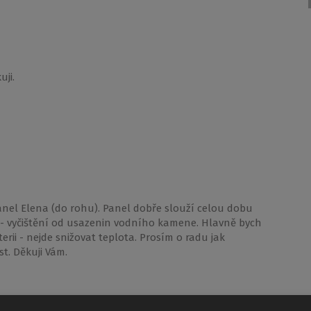
ji.
panel Elena (do rohu). Panel dobře slouží celou dobu
 - vyčištění od usazenin vodního kamene. Hlavně bych
rii - nejde snižovat teplota. Prosím o radu jak
t. Děkuji Vám.