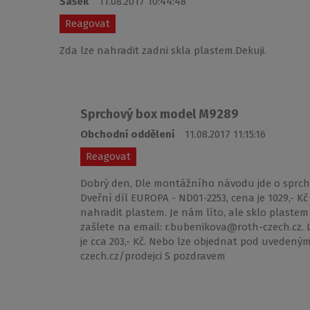
Šašek
11.08.2017 10:44:48
Reagovat
Zda lze nahradit zadni skla plastem.Dekuji.
Sprchový box model M9289
Obchodní oddělení
11.08.2017 11:15:16
Reagovat
Dobrý den, Dle montážního návodu jde o sprch
Dveřní díl EUROPA - ND01-2253, cena je 1029,- Kč
nahradit plastem. Je nám líto, ale sklo plastem
zašlete na email: r.bubenikova@roth-czech.cz. 
je cca 203,- Kč. Nebo lze objednat pod uveden
czech.cz/prodejci S pozdravem