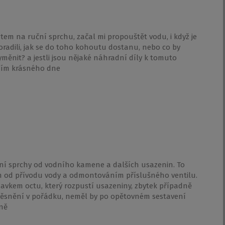
em na ruční sprchu, začal mi propouštět vodu, i když je
poradili, jak se do toho kohoutu dostanu, nebo co by
měnit? a jestli jsou nějaké náhradní díly k tomuto
ním krásného dne
uční sprchy od vodního kamene a dalších usazenin. To
m od přívodu vody a odmontováním příslušného ventilu.
avkem octu, který rozpustí usazeniny, zbytek případně
t těsnění v pořádku, neměl by po opětovném sestavení
kně