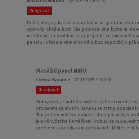
Michaela Hálová
02.11.2015 10:14:23
Reagovat
Dobrý den, vyskytl se mi problém se spodním kohout
vypnutý...chtěla bych Vás poprosit, zda byste mi ne
mohlo být za problém, a popřípadě, co bych měla vy
panelu? Předem Vám moc děkuji za odpověď. S přá
Masážní panel NIRO
slečna Garance
02.11.2015 11:04:10
Reagovat
Dobrý den, je potřeba vyčistit kohout/ventil r
provedete sejmutím panelu ze stěny, odpojení
Ten potom můžete namočit do teplé vody s příd
jemně vyčistíte kartáčkem. Pokud se bude jevi
problém s protékáním přetrvávat.. Mějte se pě