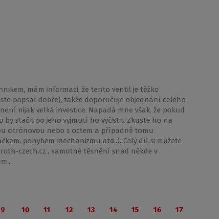
hnikem, mám informaci, že tento ventil je těžko
, jste popsal dobře), takže doporučuje objednání celého
ž není nijak velká investice. Napadá mne však, že pokud
 by stačit po jeho vyjmutí ho vyčistit. Zkuste ho na
ou citrónovou nebo s octem a případně tomu
čkem, pohybem mechanizmu atd..). Celý díl si můžete
oth-czech.cz , samotné těsnění snad někde v
m..
9
10
11
12
13
14
15
16
17