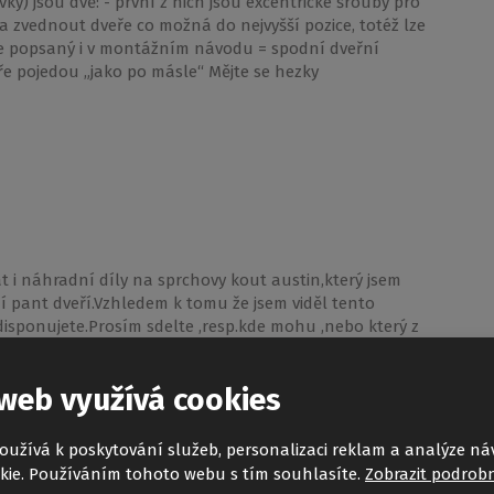
ky) jsou dvě: - první z nich jsou excentrické šrouby pro
ba zvednout dveře co možná do nejvyšší pozice, totéž lze
 je popsaný i v montážním návodu = spodní dveřní
ře pojedou „jako po másle“ Mějte se hezky
at i náhradní díly na sprchovy kout austin,který jsem
í pant dveří.Vzhledem k tomu že jsem viděl tento
disponujete.Prosím sdelte ,resp.kde mohu ,nebo který z
web využívá cookies
oužívá k poskytování služeb, personalizaci reklam a analýze ná
kie. Používáním tohoto webu s tím souhlasíte.
Zobrazit podrobn