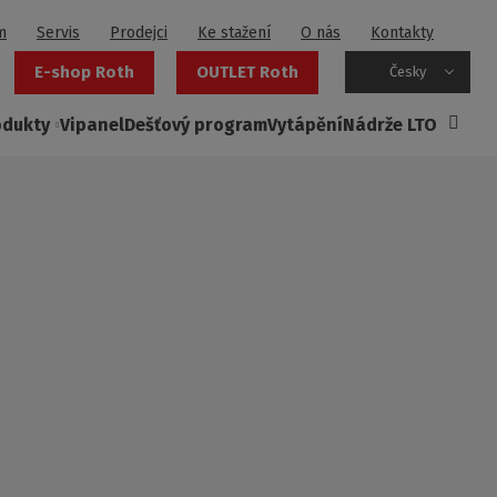
m
Servis
Prodejci
Ke stažení
O nás
Kontakty
E-shop Roth
OUTLET Roth
Česky
odukty
Vipanel
Dešťový program
Vytápění
Nádrže LTO