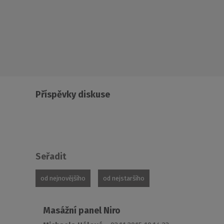
Příspěvky diskuse
Seřadit
od nejnovějšího
od nejstaršího
Masážní panel Niro