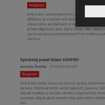
Reagovat
Dobrý den, samozřejmě není problém na aktuál
většinou se snažíme mít skladem ND i na výrob
zákazníkům poskytovali co nejlepší dlouhodobý 
přímé objednání přes náš e-shop s ND : http:/
sprchovy-kout-austinametyst/?run=0&ftx=aust
czech.cz
Sprchový panel Glanz 4000161
Jaroslav Švehla
27.10.2015 16:11:22
Reagovat
Dobrý den, mám dotaz na postup opravy 3cestneho v
panelu. Potřebuji tento ventil vyjmout z panelu. Je
odpojit hadičky a sestavu ventilu s regulačním vent
rozebrat, abych zjistil závadu? Kde pak mohu objed
den.