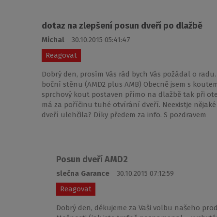
dotaz na zlepšení posun dveří po dlažbě
Michal
30.10.2015 05:41:47
Reagovat
Dobrý den, prosím Vás rád bych Vás požádal o radu
boční stěnu (AMD2 plus AMB) Obecně jsem s koutem 
sprchový kout postaven přímo na dlažbě tak při ote
má za poříčinu tuhé otvírání dveří. Neexistje nějak
dveří ulehčila? Díky předem za info. S pozdravem
Posun dveří AMD2
slečna Garance
30.10.2015 07:12:59
Reagovat
Dobrý den, děkujeme za Vaši volbu našeho pro