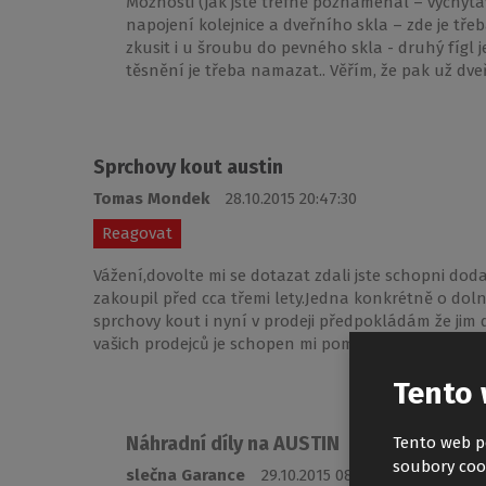
Možnosti (jak jste trefně poznamenal – vychytáv
napojení kolejnice a dveřního skla – zde je tře
zkusit i u šroubu do pevného skla - druhý fígl
těsnění je třeba namazat.. Věřím, že pak už dve
Sprchovy kout austin
Tomas Mondek
28.10.2015 20:47:30
Reagovat
Vážení,dovolte mi se dotazat zdali jste schopni dod
zakoupil před cca třemi lety.Jedna konkrétně o doln
sprchovy kout i nyní v prodeji předpokládám že jim 
vašich prodejců je schopen mi pomocí.Dekuji
Tento 
Náhradní díly na AUSTIN
Tento web p
soubory coo
slečna Garance
29.10.2015 08:23:25