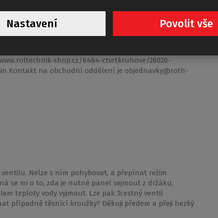
Nastavení
Povolit vše
ně prodávané produkty náhradní díly dodat, ale
ky , které už několik let nemáme v nabídce, abychom
servis.. Pokud jde o pant koutu AUSTIN, zde je odkaz na
/www.roltechnik-shop.cz/6464-ctvrtkruhove/26020-
in Kontakt na obchodní oddělení je objednavky@roth-
entilu. Nelze s ním pohybovat, a přepínat režim
dná se mi o to, zda je nutné panel sejmout z držáku,
ilem teploty vody vyjmout. Lze pak 3cestný ventil
nat případně těsnící kroužky? Děkuji předem a přeji hezký