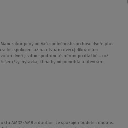
. Mám zakoupený od Vaši společnosti sprchové dveře plus
velmi spokojen, až na otvírání dveří.Jelikož mám
vírání dveří jezdím spodním těsněním po dlažbě.....což
é řešení/vychytávka, která by mi pomohla a otevírání
duktu AMD2+AMB a doufám, že spokojen budete i nadále..