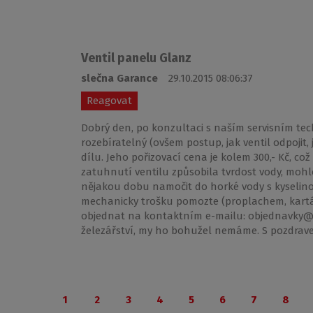
Ventil panelu Glanz
slečna Garance
29.10.2015 08:06:37
Reagovat
Dobrý den, po konzultaci s naším servisním tec
rozebíratelný (ovšem postup, jak ventil odpojit
dílu. Jeho pořizovací cena je kolem 300,- Kč, co
zatuhnutí ventilu způsobila tvrdost vody, mohlo
nějakou dobu namočit do horké vody s kyselin
mechanicky trošku pomozte (proplachem, kartá
objednat na kontaktním e-mailu: objednavky@r
železářství, my ho bohužel nemáme. S pozdrave
1
2
3
4
5
6
7
8