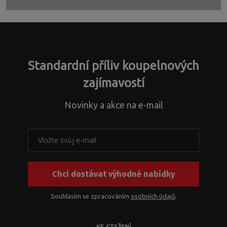
Formulář
oddělení
díly
se
s
nebo
nepodařilo
dotazy
řešíte
odeslat.
ohledně
jiné
nestandardních
záležitosti.
atypických
Standardní příliv koupelnových
řešení
a
zajímavostí
s
problematikou
Novinky a akce na e-mail
instalačních
rozměrů
k
našim
produktům
nebo
Chci dostávat výhodné nabídky
jejich
kombinací.
Z
Souhlasím se zpracováním
osobních údajů
.
kapacitních
důvodů