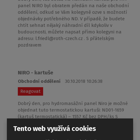
panel NIRO byl obratem předán na naše obchodní
oddělení, odkud se Vám kolegyně ozve s možností
objednávky potřebného ND. V případě, že budete
chtít sehnat nějaký náhradní díl kdykoliv v
budoucnosti, můžete napsat přímo kolegyni na
adresu: l.friedl@roth-czech.cz . S přátelským
pozdravem
NIRO - kartuše
Obchodní oddělení
30.10.2018 10:26:38
Reagovat
Dobrý den, pro hydromasážní panel Niro je možné
objednat tuto termostatickou kartuši: ND01-1659
(kartuš termostatická) – 1557 Kč bez DPH/ks S
pozdravem.
Tento web využívá cookies