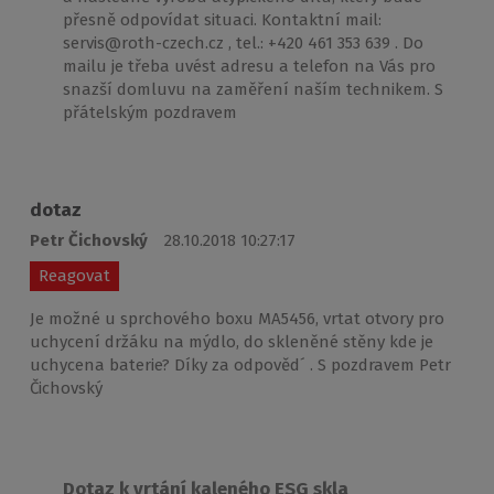
přesně odpovídat situaci. Kontaktní mail:
servis@roth-czech.cz , tel.: +420 461 353 639 . Do
mailu je třeba uvést adresu a telefon na Vás pro
snazší domluvu na zaměření naším technikem. S
přátelským pozdravem
dotaz
Petr Čichovský
28.10.2018 10:27:17
Reagovat
Je možné u sprchového boxu MA5456, vrtat otvory pro
uchycení držáku na mýdlo, do skleněné stěny kde je
uchycena baterie? Díky za odpověd´ . S pozdravem Petr
Čichovský
Dotaz k vrtání kaleného ESG skla