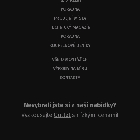
KE STAŽENÍ
byste
měli
PORADNA
dostat
PRODEJNÍ MÍSTA
odbornou
odpověď
TECHNICKÝ MAGAZÍN
do
PORADNA
3
KOUPELNOVÉ DENÍKY
dnů.
VŠE O MONTÁŽÍCH
VÝROBA NA MÍRU
KONTAKTY
Nevybrali jste si z naší nabídky?
Vyzkoušejte
Outlet
s nízkými cenami!