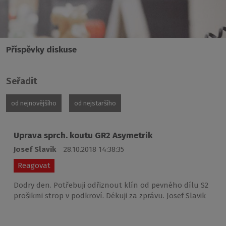
Příspěvky diskuse
Seřadit
od nejnovějšího
od nejstaršího
Uprava sprch. koutu GR2 Asymetrik
Josef Slavik
28.10.2018 14:38:35
Reagovat
Dodry den. Potřebuji odřiznout klín od pevného dílu S2
prošikmi strop v podkroví. Dékuji za zprávu. Josef Slavik