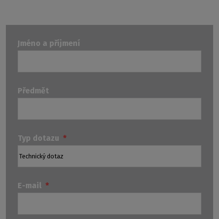
Jméno a příjmení
Předmět
Typ dotazu
*
E-mail
*