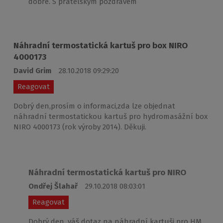
dobře. S přátelským pozdravem
Náhradní termostatická kartuš pro box NIRO
4000173
David Grim
28.10.2018 09:29:20
Reagovat
Dobrý den,prosím o informaci,zda lze objednat
náhradní termostatickou kartuš pro hydromasážní box
NIRO 4000173 (rok výroby 2014). Děkuji.
Náhradní termostatická kartuš pro NIRO
Ondřej Šlahař
29.10.2018 08:03:01
Reagovat
Dobrý den, váš dotaz na náhradní kartuši pro HM