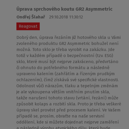
Úprava sprchového koutu GR2 Asymmetric
Ondřej Šlahař
29.10.2018 11:30:12
Reagovat
Dobrý den, úprava řezáním již hotového skla u Vámi
zvoleného produktu GR2 Asymmetric bohužel není
možná. Toto sklo je třeba vyrobit na zakázku. Jde
totiž v každém případě o bezpečnostní (tzv. ESG)
sklo, které musí být nejprve zakráceno, předvrtáno
či ohnuto do potřebného formátu a následně
upraveno kalením (zahřátím a řízeným prudkým
ochlazením), čímž získává své specifické vlastnosti.
Odolnost vůči nárazům, tlaku a tepelným změnám
je ale vykoupena větším vnitřním pnutím skla,
takže narušení tohoto stavu (vrtání, řezání) může
způsobit kolaps a rozbití skla. Proto je třeba veškeré
úpravy skel provést před procesem kalení. Ve Vašem
případě se, prosím, obraťte na naše servisní
oddělení, kde si můžete dojednat nejprve zaměření
a následně výrobu atypického dílu, který bude