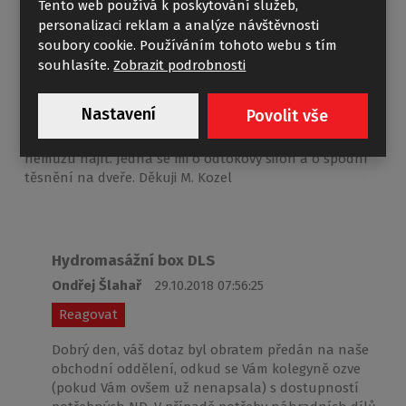
Tento web používá k poskytování služeb,
personalizaci reklam a analýze návštěvnosti
hydromasážní box DLS
soubory cookie. Používáním tohoto webu s tím
Miloslav Kozel
24.10.2018 16:20:06
souhlasíte.
Zobrazit podrobnosti
Reagovat
Nastavení
Povolit vše
Dobrý den, chtěl bych se zeptat, zda je u vás možné
sehnat 2 náhradní díly na tento box - v eshopu je
nemůžu najít. Jedná se mi o odtokový sifon a o spodní
těsnění na dveře. Děkuji M. Kozel
Hydromasážní box DLS
Ondřej Šlahař
29.10.2018 07:56:25
Reagovat
Dobrý den, váš dotaz byl obratem předán na naše
obchodní oddělení, odkud se Vám kolegyně ozve
(pokud Vám ovšem už nenapsala) s dostupností