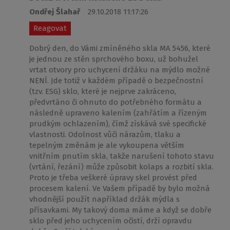
Ondřej Šlahař
29.10.2018 11:17:26
Reagovat
Dobrý den, do Vámi zmíněného skla MA 5456, které
je jednou ze stěn sprchového boxu, už bohužel
vrtat otvory pro uchycení držáku na mýdlo možné
NENÍ. Jde totiž v každém případě o bezpečnostní
(tzv. ESG) sklo, které je nejprve zakráceno,
předvrtáno či ohnuto do potřebného formátu a
následně upraveno kalením (zahřátím a řízeným
prudkým ochlazením), čímž získává své specifické
vlastnosti. Odolnost vůči nárazům, tlaku a
tepelným změnám je ale vykoupena větším
vnitřním pnutím skla, takže narušení tohoto stavu
(vrtání, řezání) může způsobit kolaps a rozbití skla.
Proto je třeba veškeré úpravy skel provést před
procesem kalení. Ve Vašem případě by bylo možná
vhodnější použít například držák mýdla s
přísavkami. My takový doma máme a když se dobře
sklo před jeho uchycením očistí, drží opravdu