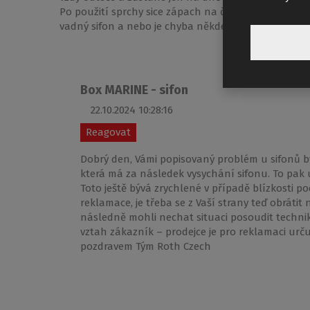
Po použití sprchy sice zápach na čas zmizí, ale poté
vadný sifon a nebo je chyba někde jinde.? Velice dě
Box MARINE - sifon
22.10.2024 10:28:16
Reagovat
Dobrý den, Vámi popisovaný problém u sifonů bý
která má za následek vysychání sifonu. To pa
Toto ještě bývá zrychlené v případě blízkosti p
reklamace, je třeba se z Vaší strany teď obráti
následně mohli nechat situaci posoudit techn
vztah zákazník – prodejce je pro reklamaci urču
pozdravem Tým Roth Czech