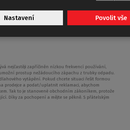
 se zase objeví. Kde je tedy problém? Může se jednat o
kuji za pomoc a odpověď.
Nastavení
Povolit vše
vá nejčastěji zapříčiněn nízkou frekvencí používání,
k umožní prostup nežádoucího zápachu z trubky odpadu.
odlahového vytápění. Pokud chcete situaci řešit formou
t na prodejce a podat/uplatnit reklamaci, abychom
ikem. Tak to je stanovené obchodním zákoníkem, protože
jící. Díky za pochopení a mějte se pěkně. S přátelským