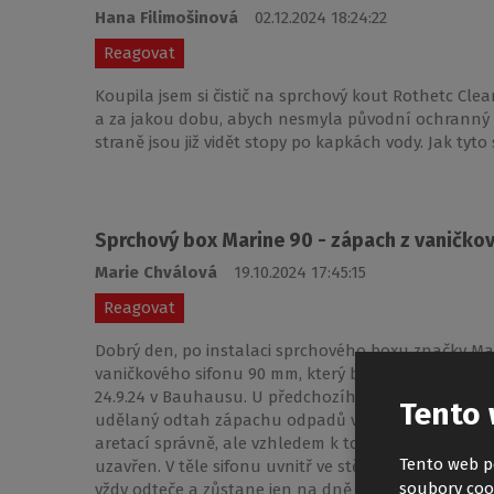
Hana Filimošinová
02.12.2024 18:24:22
Reagovat
Koupila jsem si čistič na sprchový kout Rothetc Clea
a za jakou dobu, abych nesmyla původní ochranný f
straně jsou již vidět stopy po kapkách vody. Jak tyto
Sprchový box Marine 90 - zápach z vaničko
Marie Chválová
19.10.2024 17:45:15
Reagovat
Dobrý den, po instalaci sprchového boxu značky Mar
vaničkového sifonu 90 mm, který byl součástí balen
24.9.24 v Bauhausu. U předchozího sprchového ko
Tento 
udělaný odtah zápachu odpadů ven z domu skrz stř
aretací správně, ale vzhledem k tomu, že je tam pr
Tento web p
uzavřen. V těle sifonu uvnitř ve stěně je odtokový 
soubory coo
vždy odteče a zůstane jen na dně v dolní úrovni odt