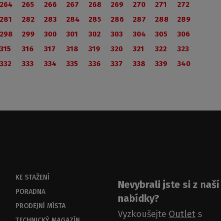
264
265
266
267
268
269
270
271
272
281
282
283
284
285
286
287
288
289
298
299
300
301
302
303
304
305
306
315
316
317
318
319
320
321
322
323
332
333
334
335
336
337
338
339
340
KE STAŽENÍ
Nevybrali jste si z naší
PORADNA
nabídky?
PRODEJNÍ MÍSTA
Vyzkoušejte
Outlet
s
TECHNICKÝ MAGAZÍN