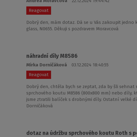
Andrea Moravcová
22.12.2024 19:44:42
Reagovat
Dobrý den, mám dotaz. Dá se u Vás zakoupit jedno 
glass, N0655. Děkuji s pozdravem Moravcová
náhradní díly M8586
Mirka Dorničáková
03.12.2024 18:40:55
Reagovat
Dobrý den, chtěla bych se zeptat, zda by šli sehnat n
sprchového koutu M8586 (800x800 mm) nebo díly, kt
jsme ztratili balíček s drobnými díly. Ostatní velké
Dorničáková
dotaz na údržbu sprchového koutu Roth s 