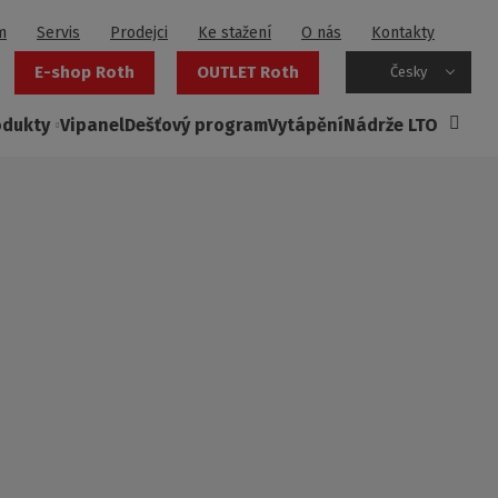
m
Servis
Prodejci
Ke stažení
O nás
Kontakty
E-shop Roth
OUTLET Roth
Česky
odukty
Vipanel
Dešťový program
Vytápění
Nádrže LTO