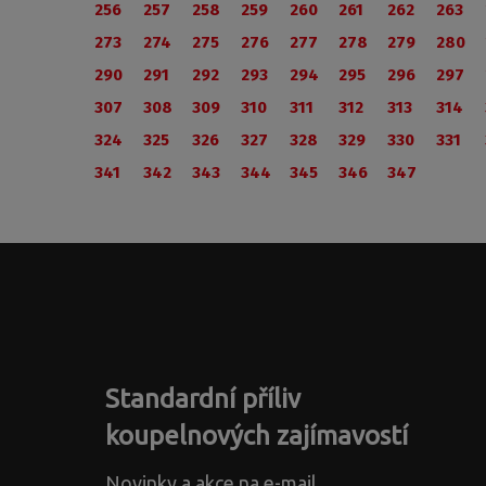
256
257
258
259
260
261
262
263
273
274
275
276
277
278
279
280
290
291
292
293
294
295
296
297
307
308
309
310
311
312
313
314
324
325
326
327
328
329
330
331
341
342
343
344
345
346
347
Standardní příliv
koupelnových zajímavostí
Novinky a akce na e-mail