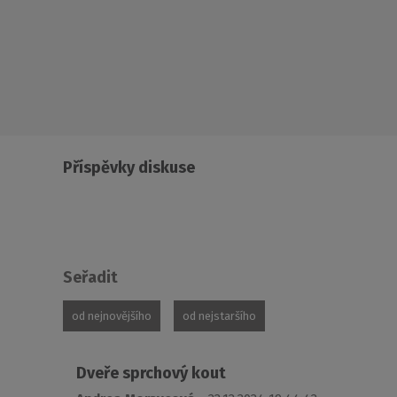
Příspěvky diskuse
Seřadit
od nejnovějšího
od nejstaršího
Dveře sprchový kout