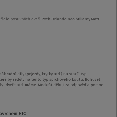
křídlo posuvných dveří Roth Orlando neo,briliant/Matt
áhradní díly (pojezdy, krytky atd.) na starší typ
eré by seděly na tento typ sprchového koutu. Bohužel
 díly- dveře atd. máme. Mockrát děkuji za odpověď a pomoc.
povrchem ETC