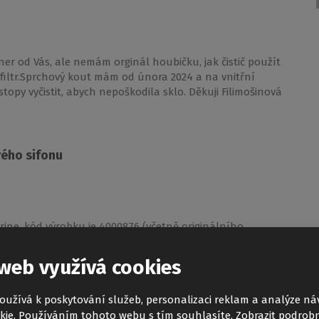
ner od Vás, ale nemám orginál houbičku, jak čistič použít
iltr.Sprchový kout mám od února 2024 a na vnitřní
 stopy vyčistit, abych nepoškodila sklo. Děkuji Filimošinová
vého sifonu
ine, kód výrobku je 4000876 (včetně originálního
í) se vrací zápach z odpadu. Sprchový box byl zakoupený
utu jsem žádný takový problém nikdy neměla. Navíc mám
web využívá cookies
echu. Vrchní víko sifonu je nasazeno a dotaženo s
ostor pro odtok, tak sifon samozřejmě není hermeticky
oužívá k poskytování služeb, personalizaci reklam a analýze ná
otvor 40 mm, který ale není naplněn vodou, voda z něj
kie. Používáním tohoto webu s tím souhlasíte.
Zobrazit podrobn
oku. Sítko na nečistoty je samozřejmě také uvnitř sifonu.