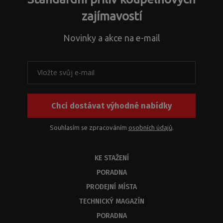
řešení
a
zajímavostí
s
problematikou
Novinky a akce na e-mail
instalačních
rozměrů
k
našim
produktům
nebo
Chci dostávat výhodné nabídky
jejich
kombinací.
Z
Souhlasím se zpracováním
osobních údajů
.
kapacitních
důvodů
KE STAŽENÍ
byste
měli
PORADNA
dostat
PRODEJNÍ MÍSTA
odbornou
odpověď
TECHNICKÝ MAGAZÍN
do
PORADNA
3