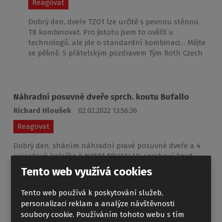
Reagovat
Dobrý den, dveře TZO1 lze určitě s pevnou stěnou
TB kombinovat. Pro jistotu jsem to ověřil u
technologů, ale jde o standardní kombinaci… Mějte
se pěkně. S přátelským pozdravem Tým Roth Czech
Náhradní posuvné dveře sprch. koutu Bufallo
Richard Hloušek
02.02.2022 13:56:36
Reagovat
Dobrý den, sháním náhradní pravé posuvné dveře a 4
pojezdová kolečka k N0501 *BUFALLO-sprchový kout
LH/Potisk 800x800 N0501-8000197, DL1436219.
Tento web využívá cookies
Nakoupeno u vás 10.10.2014, fa 20142158. Prosím uveďte
cenu a termín dodání. Děkuji za odpověď
Tento web používá k poskytování služeb,
personalizaci reklam a analýze návštěvnosti
soubory cookie. Používáním tohoto webu s tím