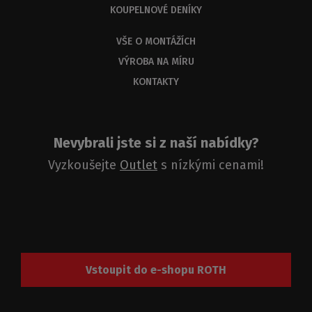
KOUPELNOVÉ DENÍKY
dnů.
VŠE O MONTÁŽÍCH
VÝROBA NA MÍRU
KONTAKTY
Nevybrali jste si z naší nabídky?
Vyzkoušejte
Outlet
s nízkými cenami!
Vstoupit do e-shopu ROTH