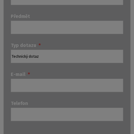
Předmět
Typ dotazu
*
E-mail
*
Telefon
Technické
Ostatní
Odp