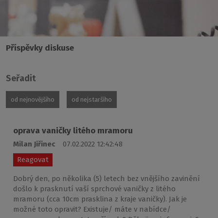
Příspěvky diskuse
Seřadit
od nejnovějšího
od nejstaršího
oprava vaničky litého mramoru
Milan Jiřinec
07.02.2022 12:42:48
Reagovat
Dobrý den, po několika (5) letech bez vnějšího zavinění
došlo k prasknutí vaší sprchové vaničky z litého
mramoru (cca 10cm prasklina z kraje vaničky). Jak je
možné toto opravit? Existuje/ máte v nabídce/