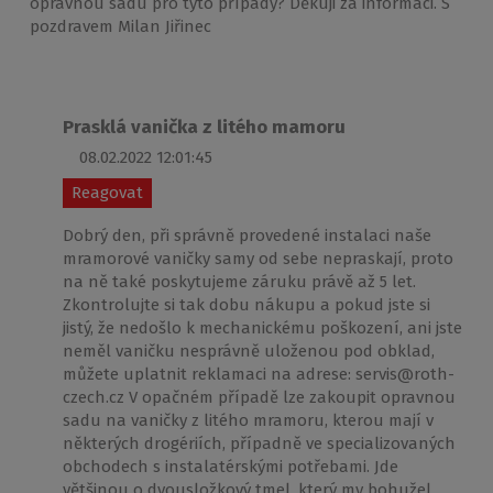
opravnou sadu pro tyto případy? Děkuji za informaci. S
pozdravem Milan Jiřinec
Prasklá vanička z litého mamoru
08.02.2022 12:01:45
Reagovat
Dobrý den, při správně provedené instalaci naše
mramorové vaničky samy od sebe nepraskají, proto
na ně také poskytujeme záruku právě až 5 let.
Zkontrolujte si tak dobu nákupu a pokud jste si
jistý, že nedošlo k mechanickému poškození, ani jste
neměl vaničku nesprávně uloženou pod obklad,
můžete uplatnit reklamaci na adrese: servis@roth-
czech.cz V opačném případě lze zakoupit opravnou
sadu na vaničky z litého mramoru, kterou mají v
některých drogériích, případně ve specializovaných
obchodech s instalatérskými potřebami. Jde
většinou o dvousložkový tmel, který my bohužel