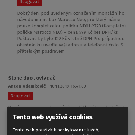
Reagovat
Dobrý den, pod uvedeným označením montážního
návodu máme box Marocco Neo, pro který máme
pouze komplet celou poličku ND01-2728 (Kompletní
polička Marocco NEO) – cena 599 Kč bez DPH/ks
Poštovné by bylo 129 Kč včetně DPH Pro případnou
objednávku uveďte Vaši adresu a telefonní číslo. S
přátelským pozdravem
Stone duo , ovladač
Anton Adamkovič
18.11.2019 16:41:03
Reagovat
Prosím o opravu nebo o výměnu dálkového ovladače. Je
nefunkční, už jste ho jednou měnili. Teď jsem od Vás -
Tento web využívá cookies
oddělení servisu- dostal strohou odpověď, že náhadní
díly pro tento box nevedete. Tomu nevěřím. Co mi
Tento web používá k poskytování služeb,
doporučujete? Mám si snad koupit nový box? Chtěl jsem