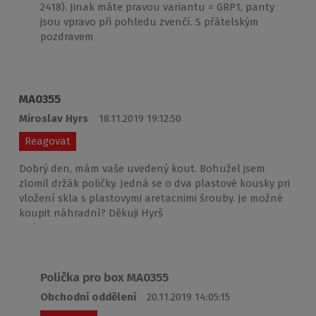
2418). Jinak máte pravou variantu = GRP1, panty
jsou vpravo při pohledu zvenčí. S přátelským
pozdravem
MA0355
Miroslav Hyrs
18.11.2019 19:12:50
Reagovat
Dobrý den, mám vaše uvedený kout. Bohužel jsem
zlomil držák poličky. Jedná se o dva plastové kousky pri
vložení skla s plastovymi aretacnimi šrouby. Je možné
koupit náhradní? Děkuji Hyrš
Polička pro box MA0355
Obchodní oddělení
20.11.2019 14:05:15