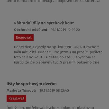
tento náhradní díl? Děkuji za odpověď Lenka Kučerová
Náhradní díly na sprchový kout
Obchodní oddělení
26.11.2019 12:46:20
Reagovat
Dobrý den, Pojezdy na sp. kout VICTORIA II bychom
měli mít ještě skladem. Pro jistotu mi prosím pošlete
foto celého koutu + detail pojezdu , abychom se
ujistili, že jde o správný typ. S přáním pěkného dne
lišty ke sprchovým dveřím
Markéta Tůmová
19.11.2019 08:52:40
Reagovat
Dobrý den, potřebovali bychom dokoupit plastovou