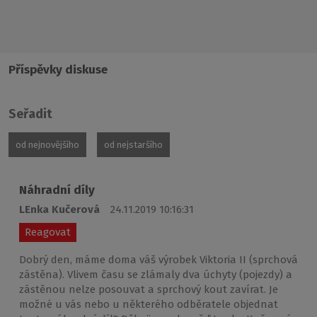
Příspěvky diskuse
Seřadit
od nejnovějšího
od nejstaršího
Náhradní díly
LEnka Kučerová
24.11.2019 10:16:31
Reagovat
Dobrý den, máme doma váš výrobek Viktoria II (sprchová
zástěna). Vlivem času se zlámaly dva úchyty (pojezdy) a
zástěnou nelze posouvat a sprchový kout zavírat. Je
možné u vás nebo u některého odběratele objednat