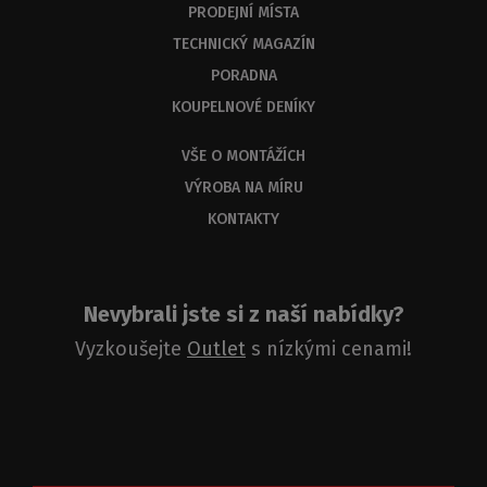
PRODEJNÍ MÍSTA
odbornou
odpověď
TECHNICKÝ MAGAZÍN
do
PORADNA
3
KOUPELNOVÉ DENÍKY
dnů.
VŠE O MONTÁŽÍCH
VÝROBA NA MÍRU
KONTAKTY
Nevybrali jste si z naší nabídky?
Vyzkoušejte
Outlet
s nízkými cenami!