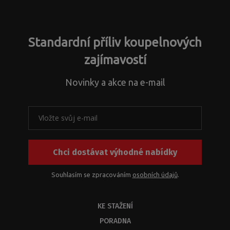
nepodařilo
dotazy
řešíte
odeslat.
ohledně
jiné
nestandardních
záležitosti.
atypických
Standardní příliv koupelnových
řešení
a
zajímavostí
s
problematikou
Novinky a akce na e-mail
instalačních
rozměrů
k
našim
produktům
nebo
Chci dostávat výhodné nabídky
jejich
kombinací.
Z
Souhlasím se zpracováním
osobních údajů
.
kapacitních
důvodů
KE STAŽENÍ
byste
měli
PORADNA
dostat