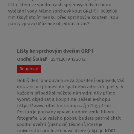
lištu, která ve spodní části sprchových dveří brání
vytékání vody. Máme sprchový kout GRL(P)1; 900x900
mm (když stojím venku před sprchovým koutem, jsou
panty vpravo) Můžeme objednat u vás?
Lišty ke sprchovým dveřím GRP1
Ondřej Šlahař
25.11.2019 13:20:12
Reagovat
Dobrý den, omlouvám se za zpoždění odpovědi, Váš
dotaz se mi přenesl do špatného adresáře pošty.. V
každém případě si můžete náhradní díly přímo
vybrat, objednat a koupit na našem e-shopu:
https://www.roltechnik-shop.cz/grl1-grp1-nd
Postup je popsaný vpravo nahoře vedle hlavní
fotografie. Dle Vašeho popisu budete patrně chtít
spodní dveřní (prahové) těsnění, které je
univerzální pro levé i pravé dveře (obj.č. je ND01-