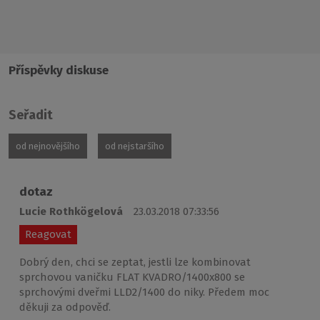
Příspěvky diskuse
Seřadit
od nejnovějšího
od nejstaršího
dotaz
Lucie Rothkögelová
23.03.2018 07:33:56
Reagovat
Dobrý den, chci se zeptat, jestli lze kombinovat
sprchovou vaničku FLAT KVADRO/1400x800 se
sprchovými dveřmi LLD2/1400 do niky. Předem moc
děkuji za odpověď.