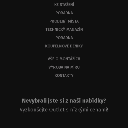
KE STAŽENÍ
byste
měli
PORADNA
dostat
PRODEJNÍ MÍSTA
odbornou
odpověď
TECHNICKÝ MAGAZÍN
do
PORADNA
3
KOUPELNOVÉ DENÍKY
dnů.
VŠE O MONTÁŽÍCH
VÝROBA NA MÍRU
KONTAKTY
Nevybrali jste si z naší nabídky?
Vyzkoušejte
Outlet
s nízkými cenami!