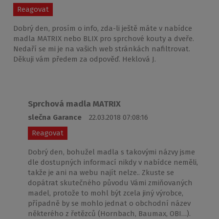
Reagovat
Dobrý den, prosím o info, zda-li ještě máte v nabídce
madla MATRIX nebo BLIX pro sprchové kouty a dveře.
Nedaří se mi je na vašich web stránkách nafiltrovat.
Děkuji vám předem za odpověď. Heklová J.
Sprchová madla MATRIX
slečna Garance
22.03.2018 07:08:16
Reagovat
Dobrý den, bohužel madla s takovými názvy jsme
dle dostupných informací nikdy v nabídce neměli,
takže je ani na webu najít nelze.. Zkuste se
dopátrat skutečného původu Vámi zmiňovaných
madel, protože to mohl být zcela jiný výrobce,
případně by se mohlo jednat o obchodní název
některého z řetězců (Hornbach, Baumax, OBI…).