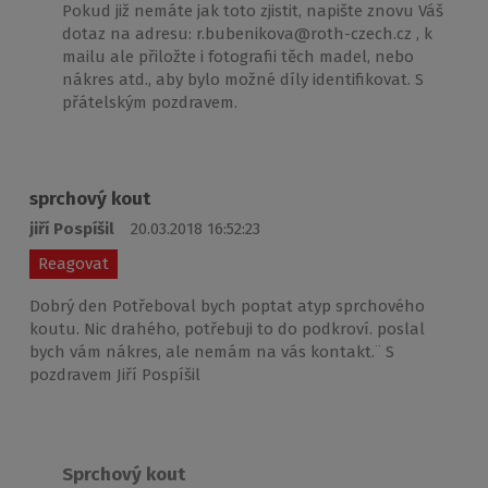
Pokud již nemáte jak toto zjistit, napište znovu Váš
dotaz na adresu: r.bubenikova@roth-czech.cz , k
mailu ale přiložte i fotografii těch madel, nebo
nákres atd., aby bylo možné díly identifikovat. S
přátelským pozdravem.
sprchový kout
jiří Pospíšil
20.03.2018 16:52:23
Reagovat
Dobrý den Potřeboval bych poptat atyp sprchového
koutu. Nic drahého, potřebuji to do podkroví. poslal
bych vám nákres, ale nemám na vás kontakt.¨ S
pozdravem Jiří Pospíšil
Sprchový kout