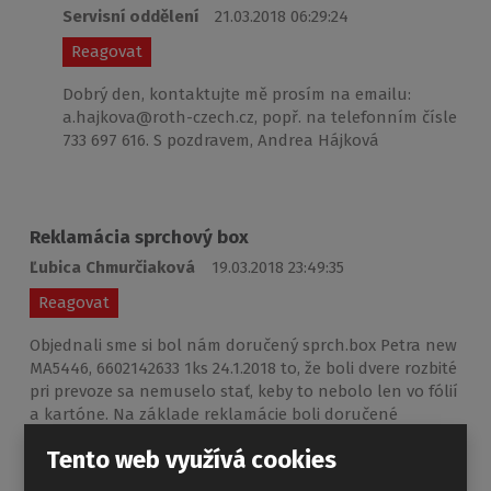
Servisní oddělení
21.03.2018 06:29:24
Reagovat
Dobrý den, kontaktujte mě prosím na emailu:
a.hajkova@roth-czech.cz, popř. na telefonním čísle
733 697 616. S pozdravem, Andrea Hájková
Reklamácia sprchový box
Ľubica Chmurčiaková
19.03.2018 23:49:35
Reagovat
Objednali sme si bol nám doručený sprch.box Petra new
MA5446, 6602142633 1ks 24.1.2018 to, že boli dvere rozbité
pri prevoze sa nemuselo stať, keby to nebolo len vo fólií
a kartóne. Na základe reklamácie boli doručené
DN1800077 už celé. Hlavný problém bola montáž podľa
Tento web využívá cookies
priloženého návodu, postup sme dodržali, ale diely 6,7 a
5,1 nesedeli rozmerovo so zadnými stenami 4 a 3,aby