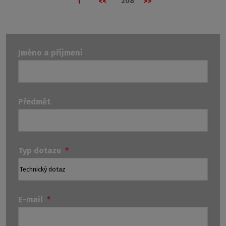
Předchozí
Následující
208
1
Jméno a příjmení
Předmět
Typ dotazu
*
E-mail
*