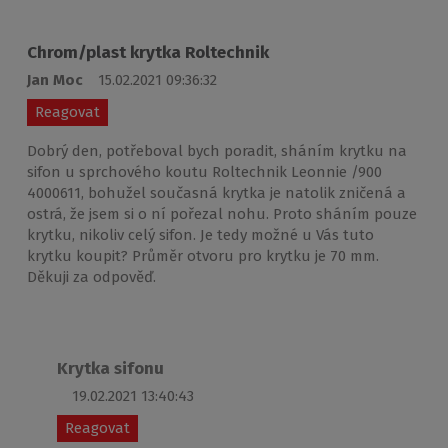
Chrom/plast krytka Roltechnik
Jan Moc
15.02.2021 09:36:32
Reagovat
Dobrý den, potřeboval bych poradit, sháním krytku na
sifon u sprchového koutu Roltechnik Leonnie /900
4000611, bohužel současná krytka je natolik zničená a
ostrá, že jsem si o ní pořezal nohu. Proto sháním pouze
krytku, nikoliv celý sifon. Je tedy možné u Vás tuto
krytku koupit? Průměr otvoru pro krytku je 70 mm.
Děkuji za odpověď.
Krytka sifonu
19.02.2021 13:40:43
Reagovat