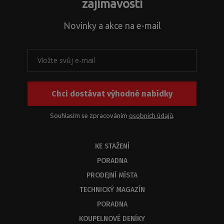
a
zajímavostí
s
problematikou
Novinky a akce na e-mail
instalačních
rozměrů
k
našim
produktům
nebo
Chci dostávat výhodné nabídky
jejich
kombinací.
Z
Souhlasím se zpracováním
osobních údajů
.
kapacitních
důvodů
KE STAŽENÍ
byste
měli
PORADNA
dostat
PRODEJNÍ MÍSTA
odbornou
odpověď
TECHNICKÝ MAGAZÍN
do
PORADNA
3
KOUPELNOVÉ DENÍKY
dnů.