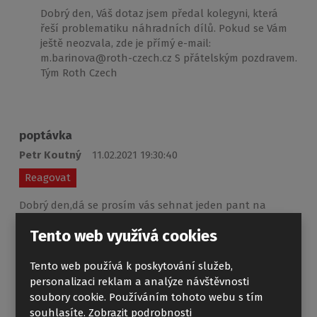
Dobrý den, Váš dotaz jsem předal kolegyni, která
řeší problematiku náhradních dílů. Pokud se Vám
ještě neozvala, zde je přímý e-mail:
m.barinova@roth-czech.cz S přátelským pozdravem.
Tým Roth Czech
poptávka
Petr Koutný
11.02.2021 19:30:40
Reagovat
Dobrý den,dá se prosím vás sehnat jeden pant na
sprchové dveře typu ROTH - JEDNOKŘÍDLÉ SPRCHOVÉ
Tento web využívá cookies
DVEŘE DO NIKY PXDO1N/900. Děkuji za odpověď Koutný
Tento web používá k poskytování služeb,
personalizaci reklam a analýze návštěvnosti
soubory cookie. Používáním tohoto webu s tím
Pant pro PXDO1N
souhlasíte.
Zobrazit podrobnosti