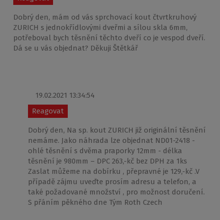
Dobrý den, mám od vás sprchovací kout čtvrtkruhový
ZURICH s jednokřídlovými dveřmi a sílou skla 6mm,
potřeboval bych těsnění těchto dveří co je vespod dveří.
Dá se u vás objednat? Děkuji Štětkář
19.02.2021 13:34:54
Reagovat
Dobrý den, Na sp. kout ZURICH již originální těsnění
nemáme. Jako náhrada lze objednat ND01-2418 -
ohlé těsnění s dvěma praporky 12mm - délka
těsnění je 980mm – DPC 263,-kč bez DPH za 1ks
Zaslat můžeme na dobírku , přepravné je 129,-kč .V
případě zájmu uveďte prosím adresu a telefon, a
také požadované množství , pro možnost doručení.
S přáním pěkného dne Tým Roth Czech