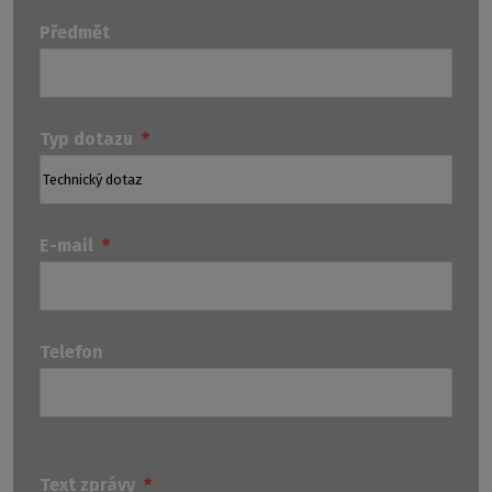
Předmět
Typ dotazu
*
E-mail
*
Telefon
Technické
Ostatní
Odp
dotazy
dotazy
Text zprávy
*
na