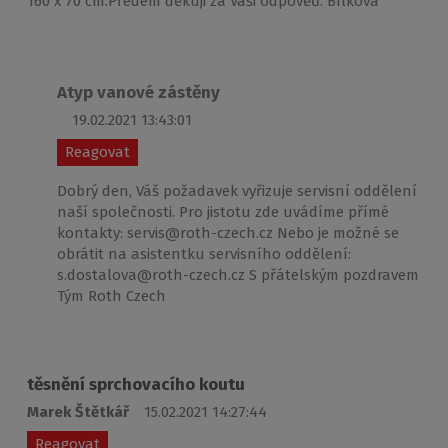
160 x 70 cm.Předem děkuji za Vaši odpověď. Bílková
Atyp vanové zástěny
19.02.2021 13:43:01
Reagovat
Dobrý den, Váš požadavek vyřizuje servisní oddělení
naší společnosti. Pro jistotu zde uvádíme přímé
kontakty: servis@roth-czech.cz Nebo je možné se
obrátit na asistentku servisního oddělení:
s.dostalova@roth-czech.cz S přátelským pozdravem
Tým Roth Czech
těsnění sprchovacího koutu
Marek Štětkář
15.02.2021 14:27:44
Reagovat