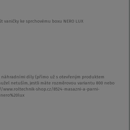
lašt vaničky ke sprchovému boxu NERO LUX
 náhradními díly (přímo už s otevřeným produktem
hužel netuším, jestli máte rozměrovou variantu 800 nebo
p://www.roltechnik-shop.cz/8524-masazni-a-parni-
=nero%20lux