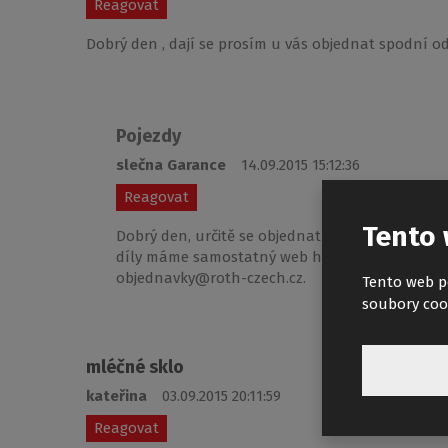
Reagovat
Dobrý den , dají se prosím u vás objednat spodní od
Pojezdy
slečna Garance
14.09.2015 15:12:36
Reagovat
Tento 
Dobrý den, určitě se objednat dají, jen je třeba
díly máme samostatný web http://www.roltechni
objednavky@roth-czech.cz.
Tento web p
soubory coo
mléčné sklo
kateřina
03.09.2015 20:11:59
Reagovat