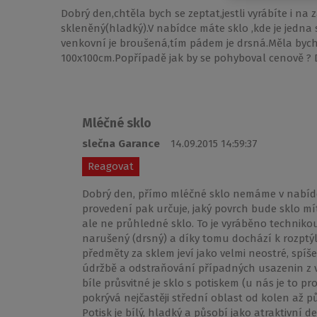
Dobrý den,chtěla bych se zeptat,jestli vyrábíte i n
skleněný(hladký).V nabídce máte sklo ,kde je jedna 
venkovní je broušená,tím pádem je drsná.Měla bych 
100x100cm.Popřípadě jak by se pohyboval cenově ? 
Mléčné sklo
slečna Garance
14.09.2015 14:59:37
Reagovat
Dobrý den, přímo mléčné sklo nemáme v nabídce,
provedení pak určuje, jaký povrch bude sklo mít
ale ne průhledné sklo. To je vyráběno technik
narušený (drsný) a díky tomu dochází k rozptýl
předměty za sklem jeví jako velmi neostré, spíše
údržbě a odstraňování případných usazenin z v
bíle průsvitné je sklo s potiskem (u nás je to p
pokrývá nejčastěji střední oblast od kolen až 
Potisk je bílý, hladký a působí jako atraktivní 