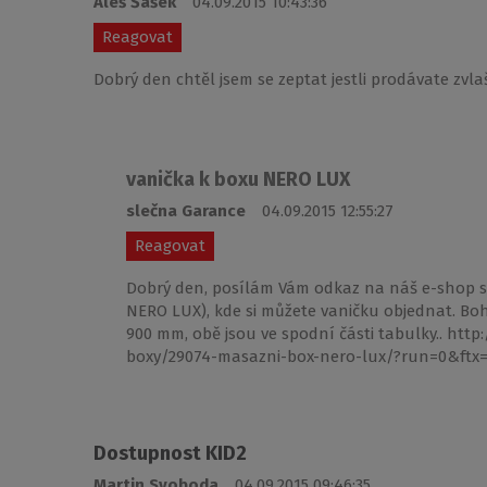
Aleš Šašek
04.09.2015 10:43:36
Reagovat
Dobrý den chtěl jsem se zeptat jestli prodávate zv
vanička k boxu NERO LUX
slečna Garance
04.09.2015 12:55:27
Reagovat
Dobrý den, posílám Vám odkaz na náš e-shop s
NERO LUX), kde si můžete vaničku objednat. Bo
900 mm, obě jsou ve spodní části tabulky.. htt
boxy/29074-masazni-box-nero-lux/?run=0&ftx
Dostupnost KID2
Martin Svoboda
04.09.2015 09:46:35