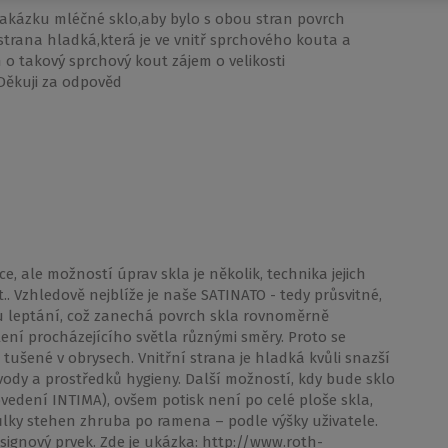
a zakázku mléčné sklo,aby bylo s obou stran povrch
strana hladká,která je ve vnitř sprchového kouta a
o takový sprchový kout zájem o velikosti
Děkuji za odpověd
 ale možností úprav skla je několik, technika jejich
.. Vzhledově nejblíže je naše SATINATO - tedy průsvitné,
ou leptání, což zanechá povrch skla rovnoměrně
ení procházejícího světla různými směry. Proto se
 tušené v obrysech. Vnitřní strana je hladká kvůli snazší
ody a prostředků hygieny. Další možností, kdy bude sklo
rovedení INTIMA), ovšem potisk není po celé ploše skla,
půlky stehen zhruba po ramena – podle výšky uživatele.
designový prvek. Zde je ukázka: http://www.roth-