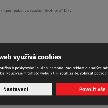
klápěcí pojezdy s vysokou životností? Díky.
web využívá cookies
 vědět, o jaký konkrétní produkt se jedná.. Na náhradní
k-shop.cz/ , nebo si můžete přímo napsat na mail:
oužívá k poskytování služeb, personalizaci reklam a analýze ná
kie. Používáním tohoto webu s tím souhlasíte.
Zobrazit podrobn
Nastavení
Povolit vše