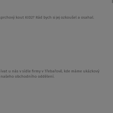
prchový kout KID2? Rád bych si jej ozkoušel a osahal.
ívat u nás v sídle firmy v Třebařově, kde máme ukázkový
 našeho obchodního oddělení.