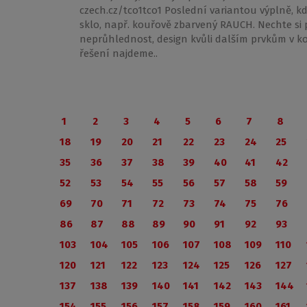
czech.cz/tco1tco1 Poslední variantou výplně, k
sklo, např. kouřově zbarvený RAUCH. Nechte si p
neprůhlednost, design kvůli dalším prvkům v kou
řešení najdeme..
1
2
3
4
5
6
7
8
18
19
20
21
22
23
24
25
35
36
37
38
39
40
41
42
52
53
54
55
56
57
58
59
69
70
71
72
73
74
75
76
86
87
88
89
90
91
92
93
103
104
105
106
107
108
109
110
120
121
122
123
124
125
126
127
137
138
139
140
141
142
143
144
154
155
156
157
158
159
160
161