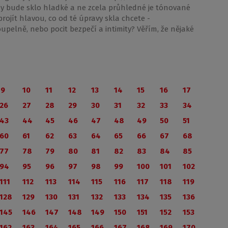
dy bude sklo hladké a ne zcela průhledné je tónované
rojít hlavou, co od té úpravy skla chcete -
pelně, nebo pocit bezpečí a intimity? Věřím, že nějaké
9
10
11
12
13
14
15
16
17
26
27
28
29
30
31
32
33
34
43
44
45
46
47
48
49
50
51
60
61
62
63
64
65
66
67
68
77
78
79
80
81
82
83
84
85
94
95
96
97
98
99
100
101
102
111
112
113
114
115
116
117
118
119
128
129
130
131
132
133
134
135
136
145
146
147
148
149
150
151
152
153
162
163
164
165
166
167
168
169
170