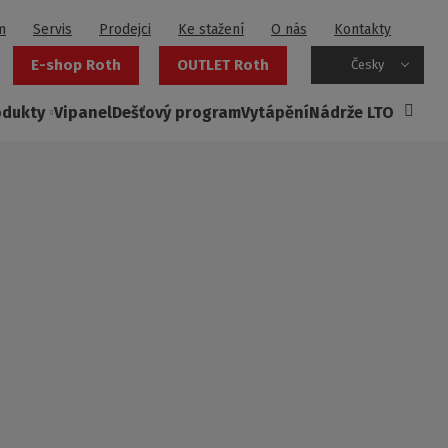
m
Servis
Prodejci
Ke stažení
O nás
Kontakty
E-shop Roth
OUTLET Roth
Česky
odukty
Vipanel
Dešťový program
Vytápění
Nádrže LTO