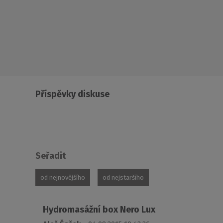
Příspěvky diskuse
Seřadit
od nejnovějšího
od nejstaršího
Hydromasážní box Nero Lux