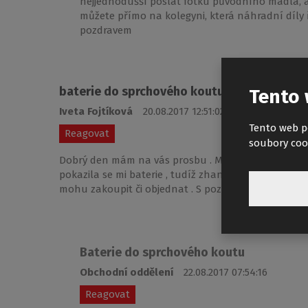
nejjednodušší poslat fotku původního madla, ab
můžete přímo na kolegyni, která náhradní díly 
pozdravem
baterie do sprchového koutu
Tento 
Iveta Fojtíková
20.08.2017 12:51:02
Tento web p
Reagovat
soubory coo
Dobrý den mám na vás prosbu . Mám doma sprchový ko
pokazila se mi baterie , tudíž zhaním novou v obcho
mohu zakoupit či objednat . S pozdravem děkuji za 
Baterie do sprchového koutu
Obchodní oddělení
22.08.2017 07:54:16
Reagovat