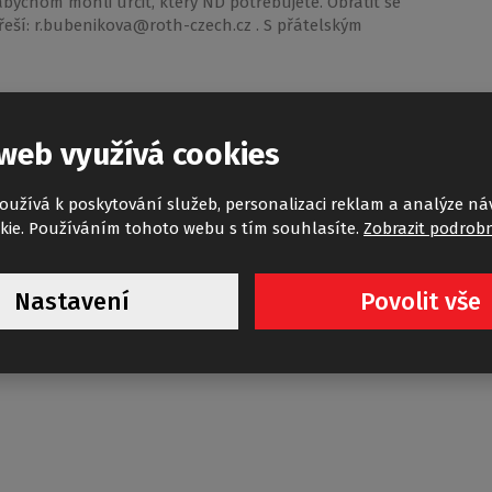
ychom mohli určit, který ND potřebujete. Obrátit se
řeší: r.bubenikova@roth-czech.cz . S přátelským
web využívá cookies
oužívá k poskytování služeb, personalizaci reklam a analýze ná
kie. Používáním tohoto webu s tím souhlasíte.
Zobrazit podrobn
ut zn. Roltechnik model je M8648 je stáry již 6let a
dech nejde koupit samostatně . Prosím o radu kde si ji
Nastavení
Povolit vše
odpověď .