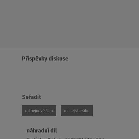
Příspěvky diskuse
Seřadit
od nejnovějšího
od nejstaršího
náhradní díl