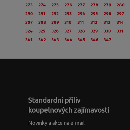
273
274
275
276
277
278
279
280
290
291
292
293
294
295
296
297
307
308
309
310
311
312
313
314
324
325
326
327
328
329
330
331
341
342
343
344
345
346
347
Standardní příliv
koupelnových zajímavostí
Novinky a akce na e-mail