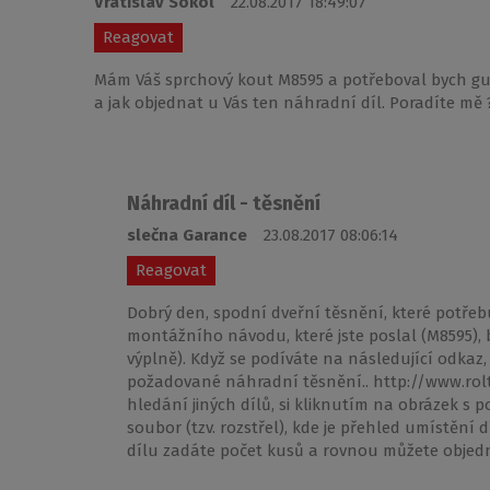
Vratislav Sokol
22.08.2017 18:49:07
Reagovat
Mám Váš sprchový kout M8595 a potřeboval bych gu
a jak objednat u Vás ten náhradní díl. Poradíte mě 
Náhradní díl - těsnění
slečna Garance
23.08.2017 08:06:14
Reagovat
Dobrý den, spodní dveřní těsnění, které potřeb
montážního návodu, které jste poslal (M8595),
výplně). Když se podíváte na následující odka
požadované náhradní těsnění.. http://www.rolt
hledání jiných dílů, si kliknutím na obrázek s 
soubor (tzv. rozstřel), kde je přehled umístění 
dílu zadáte počet kusů a rovnou můžete objed