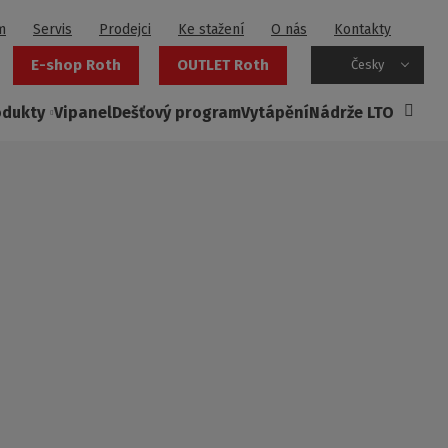
m
Servis
Prodejci
Ke stažení
O nás
Kontakty
E-shop Roth
OUTLET Roth
Česky
odukty
Vipanel
Dešťový program
Vytápění
Nádrže LTO