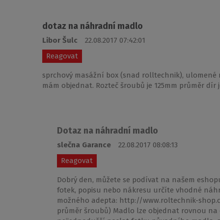
dotaz na náhradní madlo
Libor Šulc
22.08.2017 07:42:01
Reagovat
sprchový masážní box (snad rolltechnik), ulomené ma
mám objednat. Rozteč šroubů je 125mm průměr dír j
Dotaz na náhradní madlo
slečna Garance
22.08.2017 08:08:13
Reagovat
Dobrý den, můžete se podívat na našem eshopu
fotek, popisu nebo nákresu určíte vhodné náh
možného adepta: http://www.roltechnik-shop.c
průměr šroubů) Madlo lze objednat rovnou na d