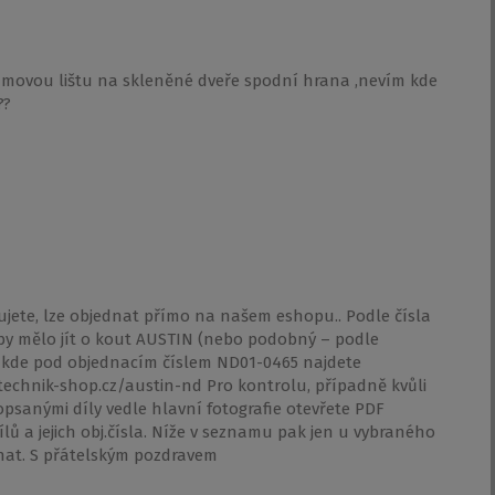
movou lištu na skleněné dveře spodní hrana ,nevím kde
??
ujete, lze objednat přímo na našem eshopu.. Podle čísla
 by mělo jít o kout AUSTIN (nebo podobný – podle
z, kde pod objednacím číslem ND01-0465 najdete
echnik-shop.cz/austin-nd Pro kontrolu, případně kvůli
popsanými díly vedle hlavní fotografie otevřete PDF
dílů a jejich obj.čísla. Níže v seznamu pak jen u vybraného
nat. S přátelským pozdravem