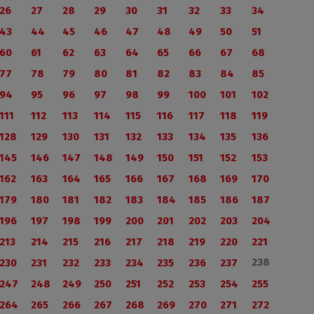
26
27
28
29
30
31
32
33
34
43
44
45
46
47
48
49
50
51
60
61
62
63
64
65
66
67
68
77
78
79
80
81
82
83
84
85
94
95
96
97
98
99
100
101
102
111
112
113
114
115
116
117
118
119
128
129
130
131
132
133
134
135
136
145
146
147
148
149
150
151
152
153
162
163
164
165
166
167
168
169
170
179
180
181
182
183
184
185
186
187
196
197
198
199
200
201
202
203
204
213
214
215
216
217
218
219
220
221
238
230
231
232
233
234
235
236
237
247
248
249
250
251
252
253
254
255
264
265
266
267
268
269
270
271
272