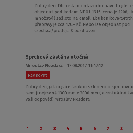
Dobrý den, Dle čísla montážního návodu jde o 
objednat pod kódem: ND01-1916, cena je 1208,- 
množství) zašlete na email: r.bubenikova@roth-
přepravy je cca 120,- Kč. Nebo lze objednat p
czech.cz/prodejci S pozdravem
Sprchová zástěna otočná
Miroslav Nezdara
17.08.2017 11:47:12
Reagovat
Dobrý den, jak nejvíce širokou skleněnou sprchovou
jsem ji nejméně 1300 mm x 2000 mm ( eventuálně kvůli
Vaši odpověď. Miroslav Nezdara
1
2
3
4
5
6
7
8