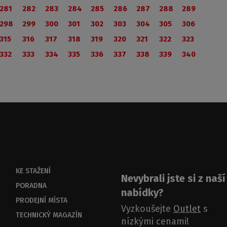
281
282
283
284
285
286
287
288
289
298
299
300
301
302
303
304
305
306
315
316
317
318
319
320
321
322
323
332
333
334
335
336
337
338
339
340
KE STAŽENÍ
Nevybrali jste si z naší
PORADNA
nabídky?
PRODEJNÍ MÍSTA
Vyzkoušejte
Outlet
s
TECHNICKÝ MAGAZÍN
nízkými cenami!