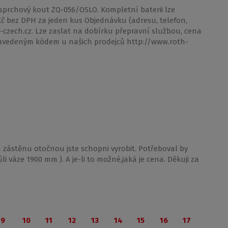
sprchový kout ZQ-056/OSLO. Kompletní baterii lze
Kč bez DPH za jeden kus Objednávku (adresu, telefon,
czech.cz. Lze zaslat na dobírku přepravní službou, cena
od uvedeným kódem u našich prodejců http://www.roth-
 zástěnu otočnou jste schopni vyrobit. Potřeboval by
 váze 1900 mm ). A je-li to možné,jaká je cena. Děkuji za
9
10
11
12
13
14
15
16
17