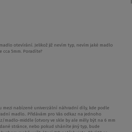
dlo otevírání. Jelikož již nevím typ, nevím jaké madlo
e cca 5mm. Poradíte?
 mezi nabízené univerzální náhradní díly, kde podle
radní madlo.. Přidávám pro Vás odkaz na jednoho
z/madlo-middle (otvory ve skle by ale měly být na 6 mm
ané stránce, nebo pokud sháníte jiný typ, bude