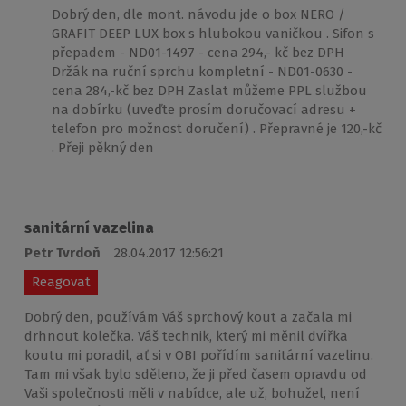
Dobrý den, dle mont. návodu jde o box NERO /
GRAFIT DEEP LUX box s hlubokou vaničkou . Sifon s
přepadem - ND01-1497 - cena 294,- kč bez DPH
Držák na ruční sprchu kompletní - ND01-0630 -
cena 284,-kč bez DPH Zaslat můžeme PPL službou
na dobírku (uveďte prosím doručovací adresu +
telefon pro možnost doručení) . Přepravné je 120,-kč
. Přeji pěkný den
sanitární vazelina
Petr Tvrdoň
28.04.2017 12:56:21
Reagovat
Dobrý den, používám Váš sprchový kout a začala mi
drhnout kolečka. Váš technik, který mi měnil dvířka
koutu mi poradil, ať si v OBI pořídím sanitární vazelinu.
Tam mi však bylo sděleno, že ji před časem opravdu od
Vaši společnosti měli v nabídce, ale už, bohužel, není