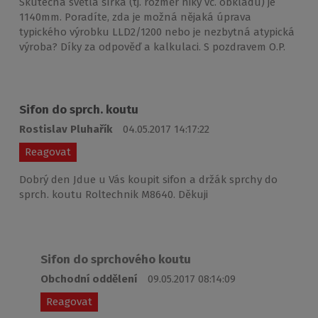
Skutečná světlá šířka (tj. rozměr niky vč. obkladu) je
1140mm. Poradíte, zda je možná nějaká úprava
typického výrobku LLD2/1200 nebo je nezbytná atypická
výroba? Díky za odpověď a kalkulaci. S pozdravem O.P.
Sifon do sprch. koutu
Rostislav Pluhařík
04.05.2017 14:17:22
Reagovat
Dobrý den Jdue u Vás koupit sifon a držák sprchy do
sprch. koutu Roltechnik M8640. Děkuji
Sifon do sprchového koutu
Obchodní oddělení
09.05.2017 08:14:09
Reagovat