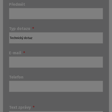
Předmět
Typ dotazu
*
E-mail
*
Telefon
Technické
Ostatní
Odp
dotazy
dotazy
Text zprávy
*
na
k
k