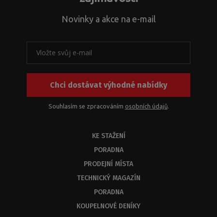
s
problematikou
Novinky a akce na e-mail
instalačních
rozměrů
k
našim
produktům
nebo
Chci dostávat výhodné nabídky
jejich
kombinací.
Z
Souhlasím se zpracováním
osobních údajů
.
kapacitních
důvodů
KE STAŽENÍ
byste
měli
PORADNA
dostat
PRODEJNÍ MÍSTA
odbornou
odpověď
TECHNICKÝ MAGAZÍN
do
PORADNA
3
KOUPELNOVÉ DENÍKY
dnů.