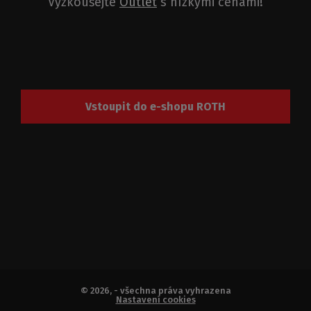
Vyzkoušejte
Outlet
s nízkými cenami!
Vstoupit do e-shopu ROTH
© 2026, - všechna práva vyhrazena
Nastavení cookies