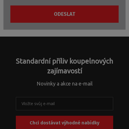
obrátit
vhodného
na
produktu,
ODESLAT
naše
sháníte
technologické
náhradní
Formulář
oddělení
díly
se
s
nebo
nepodařilo
dotazy
řešíte
odeslat.
ohledně
jiné
nestandardních
záležitosti.
atypických
Standardní příliv koupelnových
řešení
a
zajímavostí
s
problematikou
Novinky a akce na e-mail
instalačních
rozměrů
k
našim
produktům
nebo
Chci dostávat výhodné nabídky
jejich