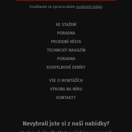
kombinací.
Z
Souhlasím se zpracováním
osobních údajů
.
kapacitních
důvodů
KE STAŽENÍ
byste
měli
PORADNA
dostat
PRODEJNÍ MÍSTA
odbornou
odpověď
TECHNICKÝ MAGAZÍN
do
PORADNA
3
KOUPELNOVÉ DENÍKY
dnů.
VŠE O MONTÁŽÍCH
VÝROBA NA MÍRU
KONTAKTY
Nevybrali jste si z naší nabídky?