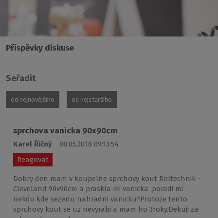
Příspěvky diskuse
Seřadit
od nejnovějšího
od nejstaršího
sprchova vanicka 90x90cm
Karel Říčný
08.05.2018 09:13:54
Reagovat
Dobry den mam v koupelne sprchovy kout Roltechnik -
Cleveland 90x90cm a praskla mi vanicka ,poradi mi
nekdo kde sezenu nahradni vanicku?Protoze tento
sprchovy kout se uz nevyrabi a mam ho 3roky.Dekuji za