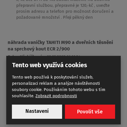
přepravní službou, přepravné je 120,-kč , uveďte
prosím adresu a telefon pro možnost doručení a
požadované množství . Přeji pěkný den
náhrada vaničky TAHITI M90 a dveřních těsnění
na sprchový kout ECR 2/900
Sylva Hřebíčková
02.05.2018 16:11:24
Tento web využívá cookies
Reagovat
Dobrý den, v roce 2008 jsem od Vás zakoupila vaničku
Tento web používá k poskytování služeb,
Roltechnik čtvrtkruh TAHITI M90 900x900 bílá a nyní mi
personalizaci reklam a analýze návštěvnosti
litý mtamor prasknul. Potřebuji nahradit adekvátním
soubory cookie. Používáním tohoto webu s tím
typem k původní zástěně viz níže. Prosím, poraďte, který
souhlasíte.
Zobrazit podrobnosti
mám vybrat. Také bych potřebovala dokoupit dveřní
magnetické těsnění k původní a funkční sprchové
Nastavení
Povolit vše
zástěně čtvrtkruh Roltechnik ECR 2/900-04-02 900x1830
R550 bílá/čirá. Předem díky za radu.