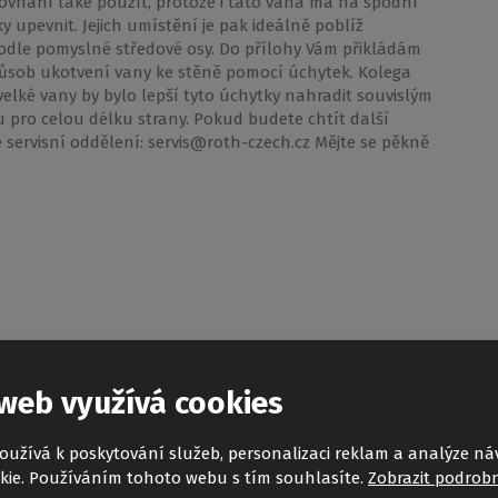
ovnání také použít, protože i tato vana má na spodní
y upevnit. Jejich umístění je pak ideálně poblíž
odle pomyslné středové osy. Do přílohy Vám přikládám
působ ukotvení vany ke stěně pomocí úchytek. Kolega
 velké vany by bylo lepší tyto úchytky nahradit souvislým
u pro celou délku strany. Pokud budete chtít další
 servisní oddělení: servis@roth-czech.cz Mějte se pěkně
t sprchovou vaničku na míru. Nejlépe rozměr
y bylo fajn)... Veškeré sprchové vaničky jsou totiž málo
web využívá cookies
by se děti měly i tak kde koupat. Rádi bychom totiž co
sické vany. Děkuji, Čvančarová
oužívá k poskytování služeb, personalizaci reklam a analýze ná
kie. Používáním tohoto webu s tím souhlasíte.
Zobrazit podrobn