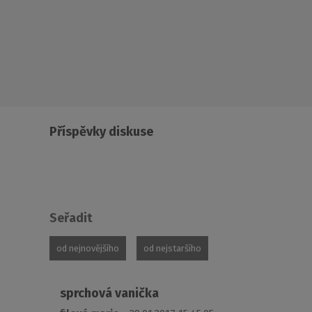
Příspěvky diskuse
Seřadit
od nejnovějšího
od nejstaršího
sprchová vanička