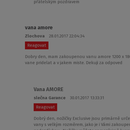
přátelským pozdravem
vana amore
Zlochova
28.01.2017 22:04:34
Reagovat
Dobry den, mam zakoupenou vanu amore 1200 x 1800 
vane pridelat a v jakem miste. Dekuji za odpoved
Vana AMORE
slečna Garance
30.01.2017 13:33:31
Reagovat
Dobrý den, nožičky Exclusive jsou primárně ur
vany s velkým rozměrem, jako je i Vámi zakoup