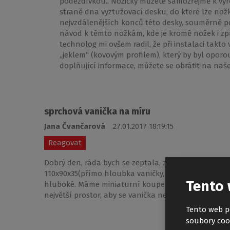
podezdívkou.. Nožičky můžete samozřejmě k vyr
straně dna vyztužovací desku, do které lze nožk
nejvzdálenějších konců této desky, souměrně p
návod k těmto nožkám, kde je kromě nožek i z
technolog mi ovšem radil, že při instalaci takto
„jeklem“ (kovovým profilem), který by byl oporo
doplňující informace, můžete se obrátit na naše
sprchová vanička na míru
Jana Čvančarová
27.01.2017 18:19:15
Reagovat
Dobrý den, ráda bych se zeptala, zda by šlo vyrobi
110x90x35(přímo hloubka vaničky, klidně o něco víc b
Tento 
hluboké. Máme miniaturní koupelnu a rádi bychom, a
největší prostor, aby se vanička nezužovala jako kla
Tento web p
soubory coo