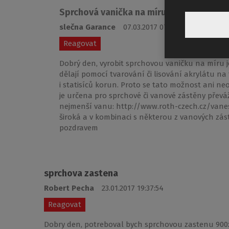
Sprchová vanička na míru
slečna Garance
07.03.2017 07:10:58
Reagovat
Dobrý den, vyrobit sprchovou vaničku na míru j
dělají pomocí tvarování či lisování akrylátu na
i statisíců korun. Proto se tato možnost ani ne
je určena pro sprchové či vanové zástěny převá
nejmenší vanu: http://www.roth-czech.cz/vanes
široká a v kombinaci s některou z vanových zás
pozdravem
sprchova zastena
Robert Pecha
23.01.2017 19:37:54
Reagovat
Dobry den, potreboval bych sprchovou zastenu 900x1