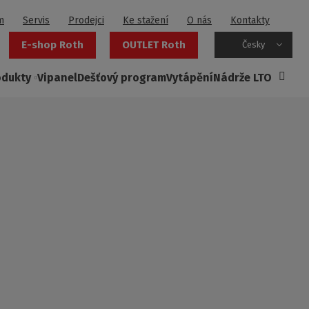
m
Servis
Prodejci
Ke stažení
O nás
Kontakty
E-shop Roth
OUTLET Roth
Česky
odukty
Vipanel
Dešťový program
Vytápění
Nádrže LTO