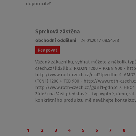
doporucite?
Sprchová zástěna
obchodní oddělení
24.01.2017 08:54:48
Reagovat
Vážený zákazníku, vybírat můžete z několik typů
czech.cz/lld2llb 2. PXD2N 1200 + PXBN 900 - ht
http://www.roth-czech.cz/ecd2lpecdbn 4. AMD2
(TCN1) 1200 + TCB 900 - http://www.roth-czech.c
http://www.roth-czech.cz/gdnl1-gdnp1 7. HBO1
Záleží na Vaší představě – typ výplně, rámu, síl
konkrétního produktu mě neváhejte kontaktov
1
2
3
4
5
6
7
8