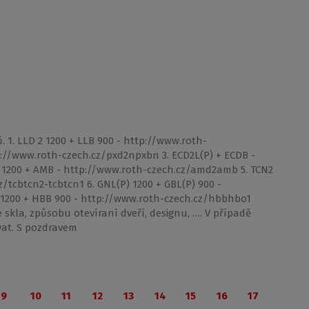
. 1. LLD 2 1200 + LLB 900 - http://www.roth-
tp://www.roth-czech.cz/pxd2npxbn 3. ECD2L(P) + ECDB -
 1200 + AMB - http://www.roth-czech.cz/amd2amb 5. TCN2
z/tcbtcn2-tcbtcn1 6. GNL(P) 1200 + GBL(P) 900 -
 1200 + HBB 900 - http://www.roth-czech.cz/hbbhbo1
e skla, způsobu otevíraní dveří, designu, …. V případě
at. S pozdravem
9
10
11
12
13
14
15
16
17