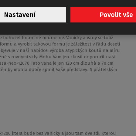
Nastavení
Povolit vše
e bohužel finančně neúnosné. Vaničky a vany se totiž
 formu a vyrobit takovou formu je záležitost v řádu deseti
objevuje v naší nabídce, výroba atypických koutů na míru
žně s rovnými skly. Mohu Vám jen zkusit doporučit naši
sa-neo-12070 Tato vana je jen 120 cm dlouhá a 70 cm
těn by mohla dobře splnit Vaše představy.. S přátelským
200 ktera bude bez vanicky a jsou tam dve zdi. Kterou