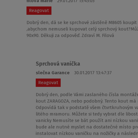
filová marie
29.01.2017 15:45:05
Reagovat
Dobrý den, dá se ke sprchové zástěně M8605 koupit
,abychom nemuseli kupovat celý sprchový kout?Může 
90x90. Děkuji za odpověď. Zdraví M. Filová
Sprchová vanička
slečna Garance
30.01.2017 13:47:37
Reagovat
Dobrý den, podle Vámi zaslaného čísla montáž
kout ZARAGOZA, nebo podobný. Tento kout má r
Odpovídá tak v podstatě všem čtvrtkruhovým va
litého mramoru. Můžete si tedy vybrat dle libos
vanicky Nemusíte se bát použít ani nízkou van
bude ale nutné myslet na dostatečné místo pro
instalovat nízkou vaničku na nožičky a následně 