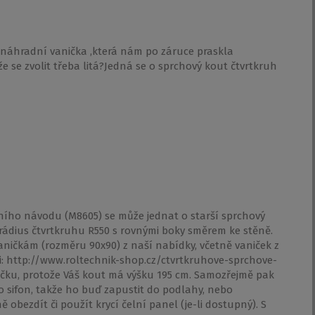
 náhradní vanička ,která nám po záruce praskla
se zvolit třeba litá?Jedná se o sprchový kout čtvrtkruh
ního návodu (M8605) se může jednat o starší sprchový
ádius čtvrtkruhu R550 s rovnými boky směrem ke stěně.
ničkám (rozměru 90x90) z naší nabídky, včetně vaniček z
ti: http://www.roltechnik-shop.cz/ctvrtkruhove-sprchove-
ičku, protože Váš kout má výšku 195 cm. Samozřejmě pak
 sifon, takže ho buď zapustit do podlahy, nebo
obezdít či použít krycí čelní panel (je-li dostupný). S