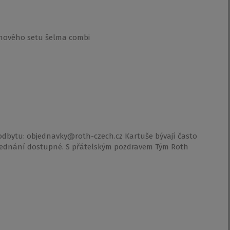
chového setu šelma combi
 odbytu: objednavky@roth-czech.cz Kartuše bývají často
jednání dostupné. S přátelským pozdravem Tým Roth