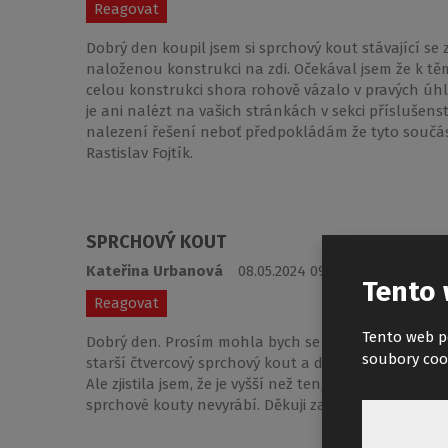
Reagovat
Dobrý den koupil jsem si sprchový kout stávající se
naloženou konstrukci na zdi. Očekával jsem že k t
celou konstrukci shora rohově vázalo v pravých úh
je ani nalézt na vašich stránkách v sekci příslušens
nalezení řešení neboť předpokládám že tyto součás
Rastislav Fojtík.
SPRCHOVÝ KOUT
Kateřina Urbanová
08.05.2024 09:11:29
Tento 
Reagovat
Tento web p
Dobrý den. Prosím mohla bych se zeptat, jestli se 
soubory coo
starší čtvercový sprchový kout a dveře už jsou rozbi
Ale zjistila jsem, že je vyšší než ten, který v koupe
sprchové kouty nevyrábí. Děkuji za odpověď.