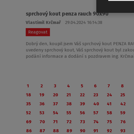
sprchový kout penza rauch 90x90
Vlastimil Krčmař
29.04.2024 16:14:38
Reagovat
Dobrý den, koupil jsem Váš sprchový kout PENZA RAU
uvedeny sprchový kout, Váš sprchový kout byl zako
podání informace a dodání s pozdravem ing. Krčma
1
2
3
4
5
6
7
8
18
19
20
21
22
23
24
25
35
36
37
38
39
40
41
42
52
53
54
55
56
57
58
59
69
70
71
72
73
74
75
76
86
87
88
89
90
91
92
93