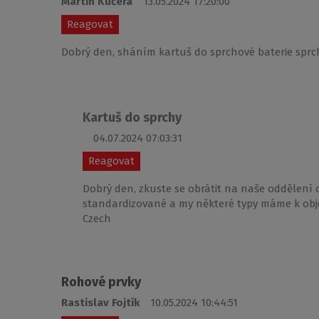
Martin Kučera
13.05.2024 17:20:00
Reagovat
Dobrý den, sháním kartuš do sprchové baterie spr
Kartuš do sprchy
04.07.2024 07:03:31
Reagovat
Dobrý den, zkuste se obrátit na naše oddělení
standardizované a my některé typy máme k ob
Czech
Rohové prvky
Rastislav Fojtík
10.05.2024 10:44:51