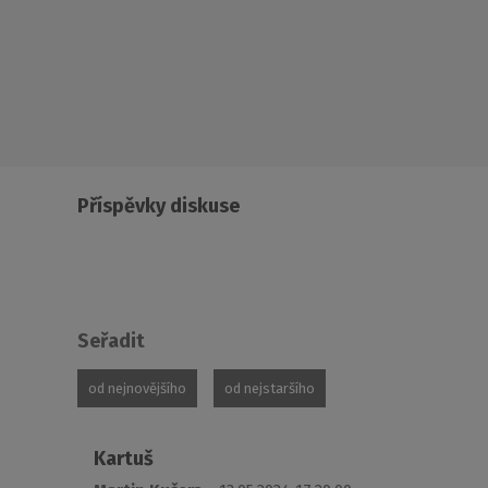
Příspěvky diskuse
Seřadit
od nejnovějšího
od nejstaršího
Kartuš