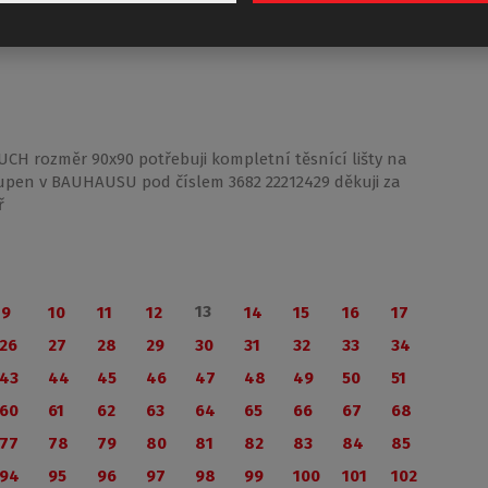
CH rozměr 90x90 potřebuji kompletní těsnící lišty na
upen v BAUHAUSU pod číslem 3682 22212429 děkuji za
ř
13
9
10
11
12
14
15
16
17
26
27
28
29
30
31
32
33
34
43
44
45
46
47
48
49
50
51
60
61
62
63
64
65
66
67
68
77
78
79
80
81
82
83
84
85
94
95
96
97
98
99
100
101
102