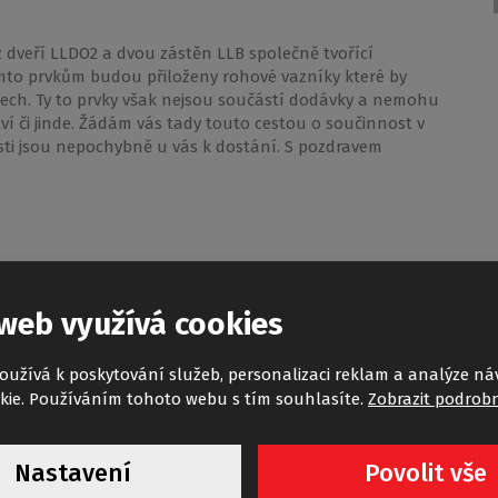
 z dveří LLDO2 a dvou zástěn LLB společně tvořící
ěmto prvkům budou přiloženy rohové vazníky které by
lech. Ty to prvky však nejsou součástí dodávky a nemohu
tví či jinde. Žádám vás tady touto cestou o součinnost v
ti jsou nepochybně u vás k dostání. S pozdravem
web využívá cookies
oužívá k poskytování služeb, personalizaci reklam a analýze ná
vyrábí sprchové kouty ve výšce 180 cm? V koupelně máme
kie. Používáním tohoto webu s tím souhlasíte.
Zobrazit podrobn
té. Proto sháníme nové. V prodejně se mi líbil typ Luzern.
lně máme. A vypadá to, že ve výšce 180 cm se ani žádné
Nastavení
Povolit vše