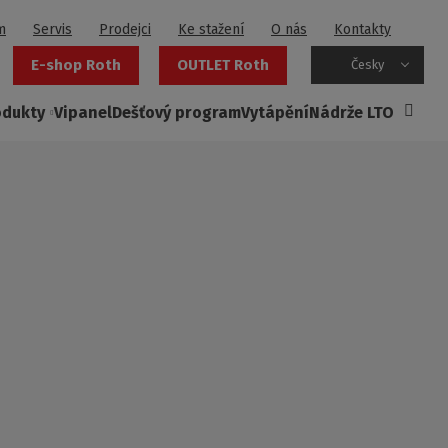
m
Servis
Prodejci
Ke stažení
O nás
Kontakty
E-shop Roth
OUTLET Roth
Česky
odukty
Vipanel
Dešťový program
Vytápění
Nádrže LTO