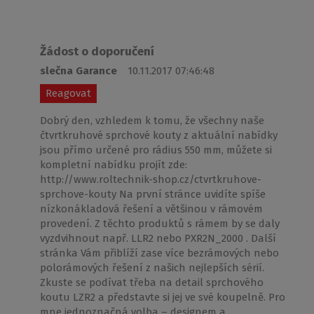
Žádost o doporučení
slečna Garance
10.11.2017 07:46:48
Reagovat
Dobrý den, vzhledem k tomu, že všechny naše
čtvrtkruhové sprchové kouty z aktuální nabídky
jsou přímo určené pro rádius 550 mm, můžete si
kompletní nabídku projít zde:
http://www.roltechnik-shop.cz/ctvrtkruhove-
sprchove-kouty Na první stránce uvidíte spíše
nízkonákladová řešení a většinou v rámovém
provedení. Z těchto produktů s rámem by se daly
vyzdvihnout např. LLR2 nebo PXR2N_2000 . Další
stránka Vám přiblíží zase více bezrámových nebo
polorámových řešení z našich nejlepších sérií.
Zkuste se podívat třeba na detail sprchového
koutu LZR2 a představte si jej ve své koupelně. Pro
mne jednoznačná volba – designem a