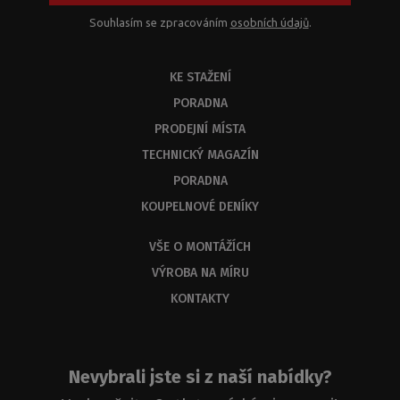
kombinací.
Z
Souhlasím se zpracováním
osobních údajů
.
kapacitních
důvodů
KE STAŽENÍ
byste
měli
PORADNA
dostat
PRODEJNÍ MÍSTA
odbornou
odpověď
TECHNICKÝ MAGAZÍN
do
PORADNA
3
KOUPELNOVÉ DENÍKY
dnů.
VŠE O MONTÁŽÍCH
VÝROBA NA MÍRU
KONTAKTY
Nevybrali jste si z naší nabídky?