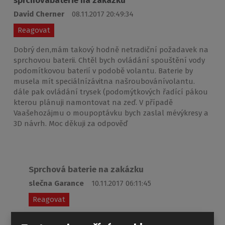
sprchovábaterie na zakázku
David Cherner
08.11.2017 20:49:34
Reagovat
Dobrý den,mám takový hodně netradiční požadavek na
sprchovou baterii. Chtěl bych ovládání spouštění vody
podomítkovou baterií v podobě volantu. Baterie by
musela mít speciálnízávitna našroubovánívolantu.
dále pak ovládání trysek (podomýtkových řadící pákou
kterou plánuji namontovat na zeď. V případě
Vaašehozájmu o moupoptávku bych zaslal mévýkresy a
3D návrh. Moc děkuji za odpověď
Sprchová baterie na zakázku
slečna Garance
10.11.2017 06:11:45
Reagovat
Dobrý den, vzhledem k tomu, že je naše společnost