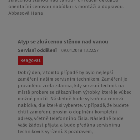
zkrácenou stěnou nad vanou\"). Předem děkuji za
orientační cenovou nabídku i s montáží a dopravou.
Abbasová Hana
Atyp se zkrácenou stěnou nad vanou
Servisní oddělení
09.01.2018 13:22:57
Reagovat
Dobrý den, v tomto případě by bylo nejlepší
zaměření naším servisním technikem. Zaměření je
prováděno zcela zdarma, kdy servisní technik na
místě probere se zákazníkem výrobky, které je vůbec
možné použít. Následně bude vytvořena cenová
nabídka, dle které si vyberete. V případě, že budete
chtít zaměření, prosím o doplnění kompletní
adresy, včetně telefonního čísla. Následně bude
Vaše žádost přijata a bude předána servisnímu
technikovi k vyřízení. S pozdravem,