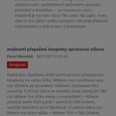
odlehčeností, spolehlivostí vačkového způsobu
otevírání a stabilitou – za rozumnou cenu.
Podobně je na tom i kout TR2 nebo TR2 Light. Snad
Vám to ten výběr trošku usnadní, tak přeji příjemné
rozhodování a pěkný den. S pozdravem
možnosti přepažení koupelny sprchovou stěnou
Pavel Navrátil
08.11.2017 21:33:45
Reagovat
Dobrý den. Hodláme zřídit sprchový kout přepažením
koupelny na celou šířku 1650mm mezi omítkami resp.
cca 1620mm po provedení obkladů. Zvažujeme tyto
varianty: 1) Přímá stěna ve skladbě zleva: pevný díl TBD
cca 500mm (na šířku desky s umyvadlem) + 900mm
otvíravé dveře TC01 pravé + pevný díl TBD 240mm,
vanička Valentina KLIO 80x160cm. 2) Zděná stěna cca
500mm na celou výšku + 900mm TC01 + TBD 240mm,