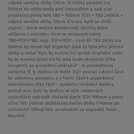
nějaká vanička délky 120cm. 3) Zděný parapet cca
500mm do výšky desky pod umyvadlem a nad ním
prosklený pevný bok TBD + 900mm TC01 + TBD 240mm +
nějaká vanička délky 120cm. K tomu bych se chtěl
zeptat: - Jak je možno kombinovat vaničky délek
většinou v násobku 10cm se sestavami stěny
TBD+TC01+TBD, resp. TC01+TBD? - Levý díl TBD délky cca
500mm by musel být atypický? Jaká by byla jeho přesná
délka a cena? Bylo by možno ho vyrobit dopředu, nebo
by se muselo čekat na to, jaká bude skutečná šířka
koupelny po provedení obkladů? - Je proveditelná
varianta 3), tj. mohou se dveře TC01 dovírat v dolní části
ke zděnému parapetu a v horní části k atypickému
skleněnému dílci TBD? - Vyrábíte i skládací dveře a
pokud ano, bylo by možno ve výše uvedených
variantách nahradit otvíravé dveře TC01 900mm a pravý
dílec TBD 240mm skládacími dveřmi délky 1140mm po
rozložení? Děkuji Vám mnohokrát za odpověď. Pavel
Navrátil