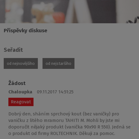
Příspěvky diskuse
Seřadit
od nejnovějšího
od nejstaršího
Žádost
Chaloupka
09.11.2017 14:51:25
Reagovat
Dobrý den, sháním sprchový kout (bez vaničky) pro
vaničku z litého mramoru TAHITI M. Mohli by jste mi
doporučit nějaký produkt (vanička 90x90 R 550). Jedná se
o produkt od firmy ROLTECHNIK. Děkuji za pomoc.