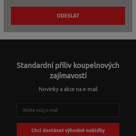
obrátit
vhodného
na
produktu,
ODESLAT
naše
sháníte
technologické
náhradní
Formulář
oddělení
díly
se
s
nebo
nepodařilo
dotazy
řešíte
odeslat.
ohledně
jiné
nestandardních
záležitosti.
atypických
Standardní příliv koupelnových
řešení
a
zajímavostí
s
problematikou
Novinky a akce na e-mail
instalačních
rozměrů
k
našim
produktům
nebo
Chci dostávat výhodné nabídky
jejich