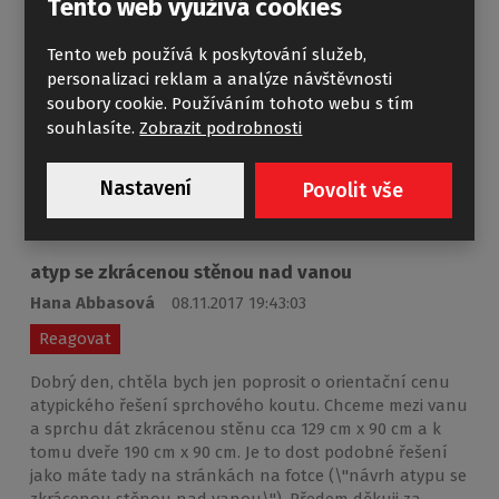
Tento web využívá cookies
specializována na výrobu sprchových koutů,
vanových zástěn a sprchových vaniček, nenaplníme
Tento web používá k poskytování služeb,
bohužel Vaše přání výroby popisované baterie.
personalizaci reklam a analýze návštěvnosti
Napadá mne ovšem, že byste se mohl zkusit obrátit
soubory cookie. Používáním tohoto webu s tím
na významného českého výrobce - firmu RAV Slezák
http://www.slezak-rav.cz/ , která dodává některé
souhlasíte.
Zobrazit podrobnosti
prvky i pro nás. Děkujeme za pochopení a s
přátelským pozdravem
Nastavení
Povolit vše
atyp se zkrácenou stěnou nad vanou
Hana Abbasová
08.11.2017 19:43:03
Reagovat
Dobrý den, chtěla bych jen poprosit o orientační cenu
atypického řešení sprchového koutu. Chceme mezi vanu
a sprchu dát zkrácenou stěnu cca 129 cm x 90 cm a k
tomu dveře 190 cm x 90 cm. Je to dost podobné řešení
jako máte tady na stránkách na fotce (\"návrh atypu se