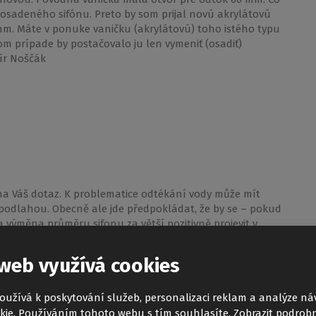
" osadeného sifónu. Preto by som prijal novú akrylátovú
mm. Máte v ponuke vaničku (akrylátovú) toho istého typu
om prípade by postačovalo ju len vymeniť (osadiť)
ír Noščák
a Váš dotaz. K problematice odtékání vody může mít
 podlahou. Obecně ale jde předpokládat, že by se – pokud
 výměna průměru sifonu za větší pozitivně projevit v
 případě Vám ale nemohu nabídnout vaničku stejného
fon. Navíc by asi bylo dobré, aby jste měl sifon vaničky na
web využívá cookies
lépe dvě z našich vaniček z litého mramoru: DREAM-M:
TI-M: https://www.roltechnik-shop.cz/tahiti-m Sifon
 nožičky, dostanete se navíc díky nastavitelnosti
oužívá k poskytování služeb, personalizaci reklam a analýze ná
ím s vaničkou DREAM-P, tedy 125 mm. Můžete si objednat a
kie. Používáním tohoto webu s tím souhlasíte.
Zobrazit podrobn