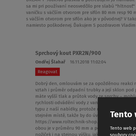
sa mi pri používaní neosvedčilo pre slabú "hltnosť
vaničku s väčším otvorom pre sifón 80 mm resp 90 
s väčším otvorom pre sifón ako je v pôvodnej? V tak
namiesto poškodenej. Ďakujem S pozdravom Vladim
Sprchový kout PXR2N/900
Ondřej Šlahař
16.11.2018 11:02:04
Reagovat
Dobrý den, omlouvám se za opožděnou reakci n
vztah i průměr odpadní trubky a její sklon pod
máte vyšší tlak a průtok vody ze sprchy – mohla
rychlosti odvádění vody z vaničky. V takovém
typu z naší nabídky, protože mají stejně velký si
Tento 
stejném místě, takže by do úvahy připadaly nej
https://www.roltechnik-shop.cz/dream-m a TAHI
obou je v průměru 90 mm a pokud je ustavíte na
Tento web p
nožiček i na stejnou výšku, jako jste měl předt
soubory coo