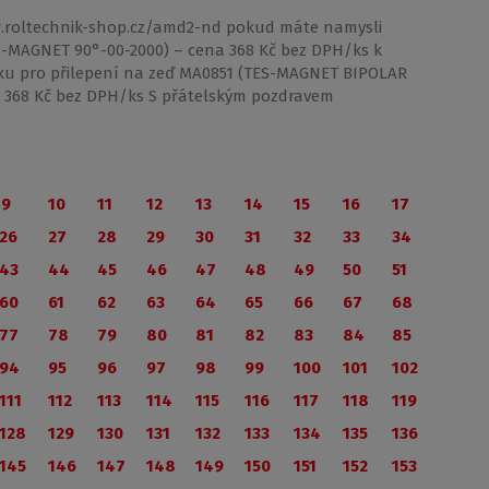
w.roltechnik-shop.cz/amd2-nd pokud máte namysli
-MAGNET 90°-00-2000) – cena 368 Kč bez DPH/ks k
ásku pro přilepení na zeď MA0851 (TES-MAGNET BIPOLAR
a 368 Kč bez DPH/ks S přátelským pozdravem
9
10
11
12
13
14
15
16
17
26
27
28
29
30
31
32
33
34
43
44
45
46
47
48
49
50
51
60
61
62
63
64
65
66
67
68
77
78
79
80
81
82
83
84
85
94
95
96
97
98
99
100
101
102
111
112
113
114
115
116
117
118
119
128
129
130
131
132
133
134
135
136
145
146
147
148
149
150
151
152
153