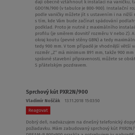
dají obecně vztáhnout k instalaci na vaničku, 
GDO1N/900 (v tabulce je 800-900). Instalační 
podle vaničky můžete jít s ustavením i na nižší
s tím, kde Vám bude začínat spádování podlahy
podklad. Proto je nutné z maximálního instala
profilu (je směrem dovnitř rozměru V nebo Z). A
okraj koutu (pevné stěny GBN) a tedy maximální 
tedy 900 mm. V tom případě je vhodnější větší va
rozměr „Z“ má minimum 891 mm, takže 900 mm n
správné stavební připravenosti, můžete se obrát
S přátelským pozdravem.
Sprchový kút PXR2N/900
Vladimír Noščák
13.11.2018 15:03:50
Reagovat
Dobrý deň, nadväzujem na dnešný telefonický dop
požiadavku. Mám zabudovaný sprchový kút PXR2N/90
DREAM-P 900x900 praskla a potrebujem ju nahradiť