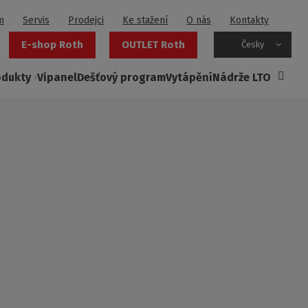
m
Servis
Prodejci
Ke stažení
O nás
Kontakty
E-shop Roth
OUTLET Roth
Česky
odukty
Vipanel
Dešťový program
Vytápění
Nádrže LTO