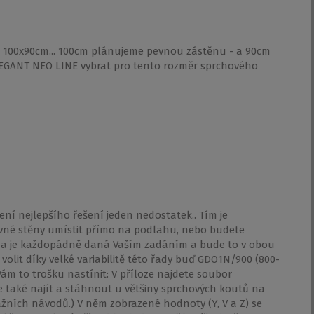
h 100x90cm... 100cm plánujeme pevnou zástěnu - a 90cm
ELEGANT NEO LINE vybrat pro tento rozměr sprchového
ní nejlepšího řešení jeden nedostatek.. Tím je
pevné stěny umístit přímo na podlahu, nebo budete
na je každopádně daná Vaším zadáním a bude to v obou
olit díky velké variabilitě této řady buď GDO1N/900 (800-
ám to trošku nastínit: V příloze najdete soubor
ze také najít a stáhnout u většiny sprchových koutů na
žních návodů.) V něm zobrazené hodnoty (Y, V a Z) se