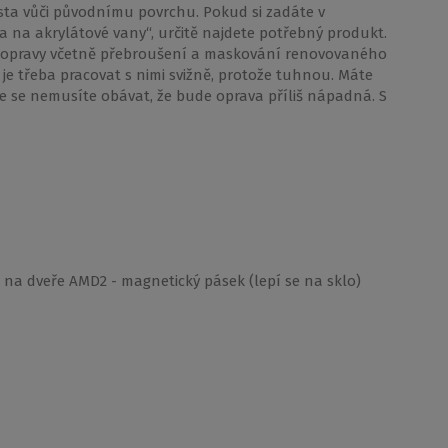
ta vůči původnímu povrchu. Pokud si zadáte v
 na akrylátové vany“, určitě najdete potřebný produkt.
í opravy včetně přebroušení a maskování renovovaného
 je třeba pracovat s nimi svižně, protože tuhnou. Máte
že se nemusíte obávat, že bude oprava příliš nápadná. S
 na dveře AMD2 - magnetický pásek (lepí se na sklo)