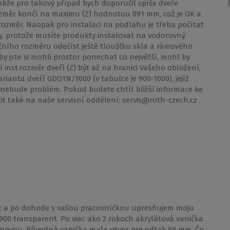
takže pro takový případ bych doporučil spíše dveře
rozměr končí na maximu (Z) hodnotou 891 mm, což je OK a
 rozměr. Naopak pro instalaci na podlahu je třeba počítat
, protože musíte produkty instalovat na vodorovný
čního rozměru odečíst ještě tloušťku skla a rámového
by jste si mohli prostor ponechat co největší, mohl by
inst.rozměr dveří (Z) být až na hranici Vašeho obložení,
rianta dveří GDO1N/1000 (v tabulce je 900-1000), jejíž
ebude problém. Pokud budete chtít bližší informace ke
it také na naše servisní oddělení: servis@roth-czech.cz .
yt a po dohode s vašou pracovníčkou upresňujem moju
0 transparent. Po viac ako 2 rokoch akrylátová vanička
 novou. Pôvodná vanička mala otvor pre odtok 60 mm. Čo