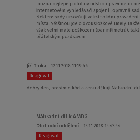
možná nejlépe podobný odstín opraveného mís
internetovém vyhledávači spojení „opravná sada
Některé sady umožňují velmi solidní proveden
místa. Většinou jde o dvousložkové tmely, takže
však velmi malé poškození (pár milimetrů), tak
přátelským pozdravem
Jiří Trnka
12.11.2018 11:19:44
Reagovat
dobrý den, prosím o kód a cenu děkuji Náhradní díl
Náhradní díl k AMD2
Obchodní oddělení
13.11.2018 15:43:54
Reagovat