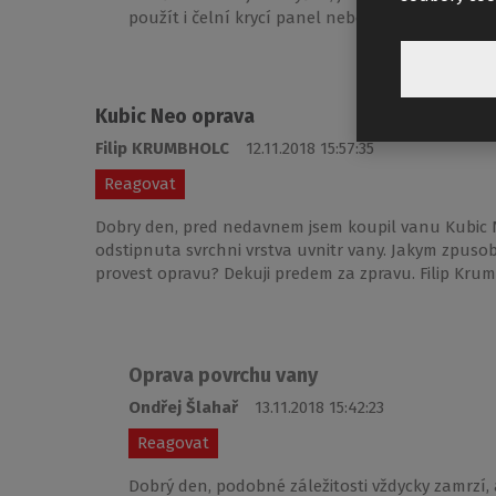
použít i čelní krycí panel nebo vaničku obezdít
Kubic Neo oprava
Filip KRUMBHOLC
12.11.2018 15:57:35
Reagovat
Dobry den, pred nedavnem jsem koupil vanu Kubic Ne
odstipnuta svrchni vrstva uvnitr vany. Jakym zpusob
provest opravu? Dekuji predem za zpravu. Filip Kru
Oprava povrchu vany
Ondřej Šlahař
13.11.2018 15:42:23
Reagovat
Dobrý den, podobné záležitosti vždycky zamrzí, 