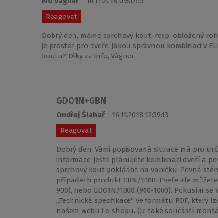
Ivo Vágner
16.11.2018 09:02:15
Reagovat
Dobrý den, máme sprchový kout, resp. obložený ro
je prostor pro dveře, jakou správnou kombinaci v 
koutu? Díky za info, Vágner
GDO1N+GBN
Ondřej Šlahař
16.11.2018 12:59:13
Reagovat
Dobrý den, Vámi popisovaná situace má pro urče
informace, jestli plánujete kombinaci dveří a 
sprchový kout pokládat na vaničku. Pevná stě
případech produkt GBN/1000. Dveře ale můžete v
900), nebo GDO1N/1000 (900-1000). Pokusím se V
„Technická specifikace“ ve formátu PDF, který l
našem webu i e-shopu. (Je také součástí montá