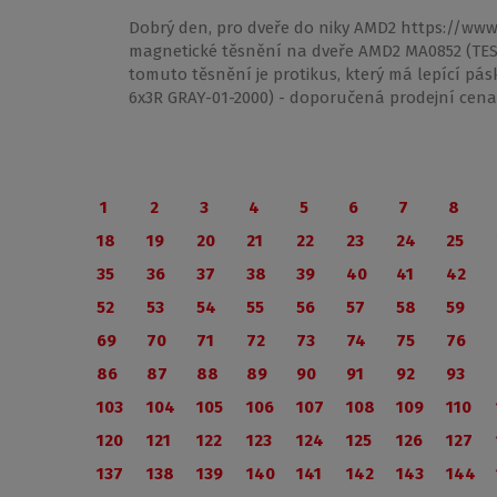
Dobrý den, pro dveře do niky AMD2 https://ww
magnetické těsnění na dveře AMD2 MA0852 (TES
tomuto těsnění je protikus, který má lepící p
6x3R GRAY-01-2000) - doporučená prodejní cen
1
2
3
4
5
6
7
8
18
19
20
21
22
23
24
25
35
36
37
38
39
40
41
42
52
53
54
55
56
57
58
59
69
70
71
72
73
74
75
76
86
87
88
89
90
91
92
93
103
104
105
106
107
108
109
110
120
121
122
123
124
125
126
127
137
138
139
140
141
142
143
144