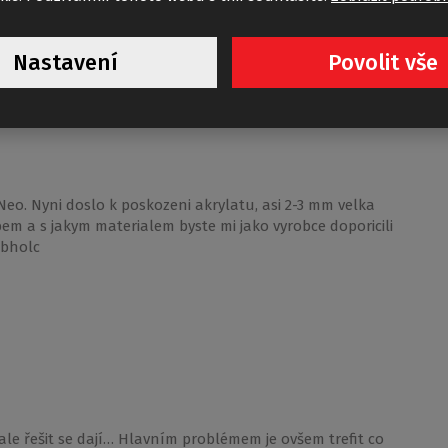
 a obložit.. S přátelským pozdravem
Nastavení
Povolit vše
o. Nyni doslo k poskozeni akrylatu, asi 2-3 mm velka
em a s jakym materialem byste mi jako vyrobce doporicili
mbholc
ale řešit se dají… Hlavním problémem je ovšem trefit co