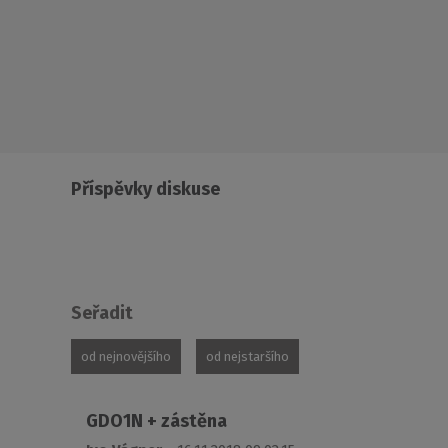
Příspěvky diskuse
Seřadit
od nejnovějšího
od nejstaršího
GDO1N + zástěna