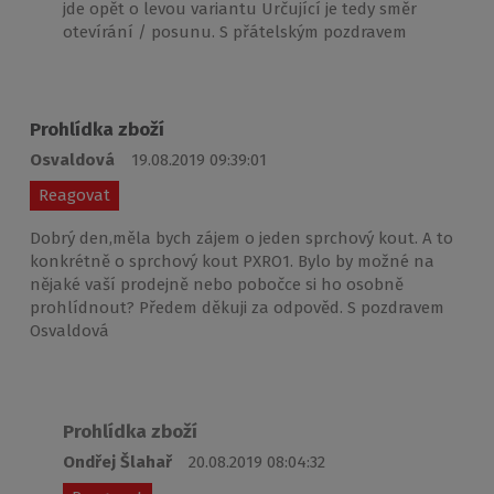
jde opět o levou variantu Určující je tedy směr
otevírání / posunu. S přátelským pozdravem
Prohlídka zboží
Osvaldová
19.08.2019 09:39:01
Reagovat
Dobrý den,měla bych zájem o jeden sprchový kout. A to
konkrétně o sprchový kout PXRO1. Bylo by možné na
nějaké vaší prodejně nebo pobočce si ho osobně
prohlídnout? Předem děkuji za odpověd. S pozdravem
Osvaldová
Prohlídka zboží
Ondřej Šlahař
20.08.2019 08:04:32