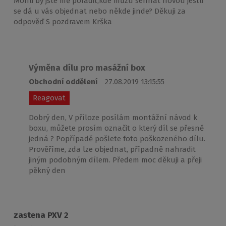
Mohli by jste mě poradit,kde můžu sehnat novou jestli
se dá u vás objednat nebo někde jinde? Děkuji za
odpověď S pozdravem Krška
Výměna dílu pro masážní box
Obchodní oddělení
27.08.2019 13:15:55
Reagovat
Dobrý den, V příloze posílám montážní návod k
boxu, můžete prosím označit o který díl se přesně
jedná ? Popřípadě pošlete foto poškozeného dílu.
Prověříme, zda lze objednat, případně nahradit
jiným podobným dílem. Předem moc děkuji a přeji
pěkný den
zastena PXV 2