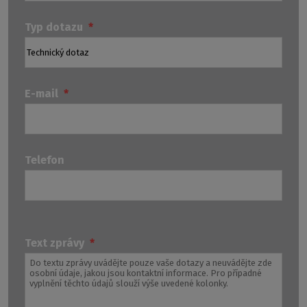
Typ dotazu
*
E-mail
*
Telefon
Technické
Ostatní
Odp
dotazy
dotazy
Text zprávy
*
na
k
k
atypům
produktům
a
a
instalaci.
obecné