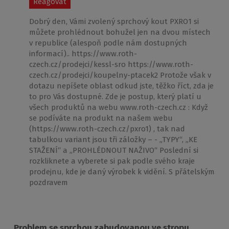
Reagovat
Dobrý den, Vámi zvolený sprchový kout PXRO1 si
můžete prohlédnout bohužel jen na dvou místech
v republice (alespoň podle nám dostupných
informací).. https://www.roth-
czech.cz/prodejci/kessl-sro https://www.roth-
czech.cz/prodejci/koupelny-ptacek2 Protože však v
dotazu nepíšete oblast odkud jste, těžko říct, zda je
to pro Vás dostupné. Zde je postup, který platí u
všech produktů na webu www.roth-czech.cz : Když
se podíváte na produkt na našem webu
(https://www.roth-czech.cz/pxro1) , tak nad
tabulkou variant jsou tři záložky – - „TYPY“, „KE
STAŽENÍ“ a „PROHLÉDNOUT NAŽIVO“ Poslední si
rozkliknete a vyberete si pak podle svého kraje
prodejnu, kde je daný výrobek k vidění. S přátelským
pozdravem
Problem se sprchou zabudovanou ve stropu