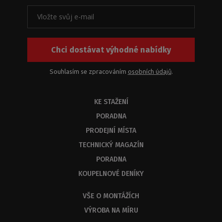
k
našim
produktům
nebo
Chci dostávat výhodné nabídky
jejich
kombinací.
Z
Souhlasím se zpracováním
osobních údajů
.
kapacitních
důvodů
KE STAŽENÍ
byste
měli
PORADNA
dostat
PRODEJNÍ MÍSTA
odbornou
odpověď
TECHNICKÝ MAGAZÍN
do
PORADNA
3
KOUPELNOVÉ DENÍKY
dnů.
VŠE O MONTÁŽÍCH
VÝROBA NA MÍRU