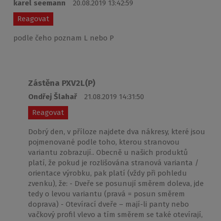
karel seemann
20.08.2019 13:42:59
Reagovat
podle čeho poznam L nebo P
Zástěna PXV2L(P)
Ondřej Šlahař
21.08.2019 14:31:50
Reagovat
Dobrý den, v příloze najdete dva nákresy, které jsou
pojmenované podle toho, kterou stranovou
variantu zobrazují.. Obecně u našich produktů
platí, že pokud je rozlišována stranová varianta /
orientace výrobku, pak platí (vždy při pohledu
zvenku), že: - Dveře se posunují směrem doleva, jde
tedy o levou variantu (pravá = posun směrem
doprava) - Otevírací dveře – mají-li panty nebo
vačkový profil vlevo a tím směrem se také otevírají,