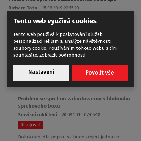
Richard Tota
15.08.2019 22:55:10
Reagovat
Tento web využívá cookies
Dobry den mame sprchovy kout Sanipro Gent black a pri
Tento web používá k poskytování služeb,
prepnuti na sprchu zabudovanou ve stropu nam tece
personalizaci reklam a analýze návštěvnosti
voda misto otvory tak kruhovym krytem ve stropu ktery
soubory cookie. Používáním tohoto webu s tím
asi netesni neni tam zadny sroub takze predpokladam
souhlasíte.
Zobrazit podrobnosti
ze se odcvakne kruhova vypust a vymeni tesneni bylo by
mozne nake instrukce pripadne zaslani tesneni dekuji
Richard a hezky den preji
Nastavení
Povolit vše
Problem se sprchou zabudovanou v klobouku
sprchového boxu
Servisní oddělení
20.08.2019 07:06:18
Reagovat
Dobrý den, dle popisu se bude zřejmě jednat o